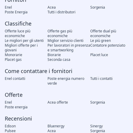
Enel
Acea
Sorgenia
Poste Energia
Tutti i distributori
Classifiche
Offerte luce più
Offerte gas più
Offerte dual più
economiche
economiche
economiche
Le migliori per gli utenti
Miglior servizio clienti
Le più green
Migliori offerte per i
Per lavoratori in presenza
Contatore potenziato
giovani
e smartworking
Monorarie
Biorarie
Placet luce
Placet gas
Seconda casa
Come contattare i fornitori
Enel contatti
Poste energia numero
Tutti i contatti
verde
Offerte
Enel
Acea offerte
Sorgenia
Poste energia
Recensioni
Edison
Bluenergy
Sinergy
Pulsee
Acea
Sorgenia