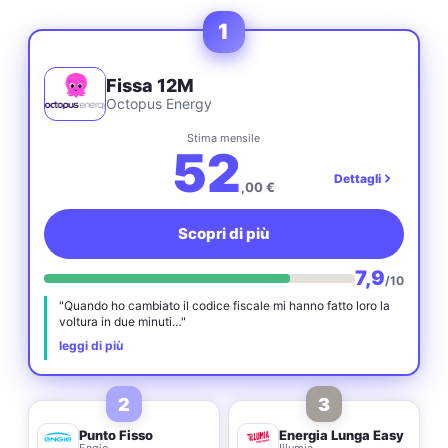
1
Fissa 12M
Octopus Energy
Stima mensile
52
Dettagli
,00 €
Scopri di più
7,9
/10
"Quando ho cambiato il codice fiscale mi hanno fatto loro la
voltura in due minuti…"
leggi di più
2
3
Punto Fisso
Energia Lunga Easy
Engie
Illumia