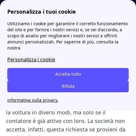
Se non scegli una data, il calcolo parte automaticamente da ogg
Personalizza i tuoi cookie
Utilizziamo i cookie per garantire il corretto funzionamento
Papernest.it
Optima
Come richiedere la voltura luce e gas con Optima Italia
More
del sito e per fornire i nostri servizi e, se sei d'accordo, a
scopo di analisi per migliorare i nostri servizi e offrirti
Come richiedere la voltura
annunci personalizzati. Per saperne di più, consulta la
nostra
luce e gas con Optima
Personalizza i cookie
Italia
Accetta tutto
Optima Italia
offre tariffe luce, gas, internet e
telefonia per privati e aziende, oltre a servizi di
Rifiuta
efficientamento energetico. Per
cambiare
informativa sulla privacy.
l'intestatario delle tue utenze
puoi richiedere
la voltura in diversi modi, ma solo se il
contatore è già attivo con loro. La società non
accetta, infatti, questa richiesta se provieni da