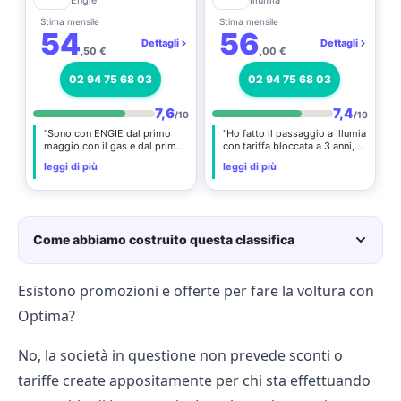
Stima mensile
Stima mensile
54
56
Dettagli
Dettagli
,50 €
,00 €
02 94 75 68 03
02 94 75 68 03
7,6
7,4
/10
/10
"Sono con ENGIE dal primo
"Ho fatto il passaggio a Illumia
maggio con il gas e dal primo
con tariffa bloccata a 3 anni,
giugno con la luce. Per ora
senza nessun intoppo…"
leggi di più
leggi di più
nessun problema"
Come abbiamo costruito questa classifica
Esistono promozioni e offerte per fare la voltura con
Optima?
No, la società in questione non prevede sconti o
tariffe create appositamente per chi sta effettuando