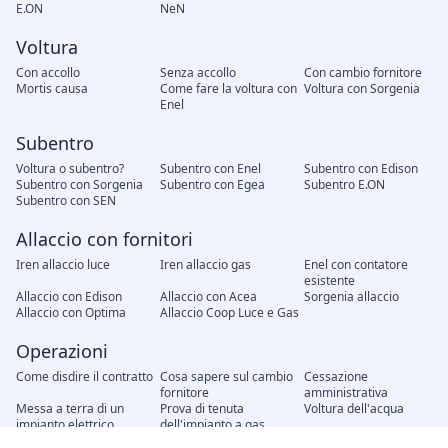
E.ON
NeN
Voltura
Con accollo
Senza accollo
Con cambio fornitore
Mortis causa
Come fare la voltura con
Voltura con Sorgenia
Enel
Subentro
Voltura o subentro?
Subentro con Enel
Subentro con Edison
Subentro con Sorgenia
Subentro con Egea
Subentro E.ON
Subentro con SEN
Allaccio con fornitori
Iren allaccio luce
Iren allaccio gas
Enel con contatore
esistente
Allaccio con Edison
Allaccio con Acea
Sorgenia allaccio
Allaccio con Optima
Allaccio Coop Luce e Gas
Operazioni
Come disdire il contratto
Cosa sapere sul cambio
Cessazione
fornitore
amministrativa
Messa a terra di un
Prova di tenuta
Voltura dell'acqua
impianto elettrico
dell'impianto a gas
Modifica unilaterale del
Recesso del contratto
Attivazione nuovo