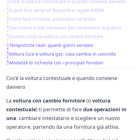
Cos’è la voltura contestuale e quando conviene davvero
Table of Contents
Si può fare sempre? Requisiti e regole ARERA
Come fare richiesta: procedura completa
Documenti e dati necessari per completare la pratica
Quanto costa la voltura con cambio fornitore
Tempistiche reali: quanti giorni servono
Voltura luce e voltura gas: cosa cambia in concreto
Modalità di richiesta con i principali fornitori
Cos’è la voltura contestuale e quando conviene
davvero
La
voltura con cambio fornitore
(o
voltura
contestuale
) ti permette di fare
due operazioni in
una
: cambiare intestatario e scegliere un nuovo
operatore, partendo da una fornitura già attiva.