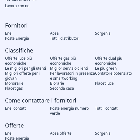
Lavora con noi
Fornitori
Enel
Acea
Sorgenia
Poste Energia
Tutti i distributori
Classifiche
Offerte luce più
Offerte gas più
Offerte dual più
economiche
economiche
economiche
Le migliori per gli utenti
Miglior servizio clienti
Le più green
Migliori offerte per i
Per lavoratori in presenza
Contatore potenziato
giovani
e smartworking
Monorarie
Biorarie
Placet luce
Placet gas
Seconda casa
Come contattare i fornitori
Enel contatti
Poste energia numero
Tutti i contatti
verde
Offerte
Enel
Acea offerte
Sorgenia
Poste energia