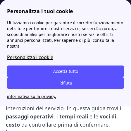
Personalizza i tuoi cookie
Utilizziamo i cookie per garantire il corretto funzionamento
Papernest.it
Voltura
Voltura con cambio fornitore: come funziona, tempi e costi
More
del sito e per fornire i nostri servizi e, se sei d'accordo, a
scopo di analisi per migliorare i nostri servizi e offrirti
Voltura con cambio
annunci personalizzati. Per saperne di più, consulta la
nostra
fornitore: come funziona,
Personalizza i cookie
tempi e costi
Accetta tutto
Quando entri in una casa con fornitura attiva,
la
voltura con cambio fornitore
Rifiuta
è la pratica
che ti consente di aggiornare l’intestatario e
informativa sulla privacy.
scegliere subito un nuovo operatore, senza
interruzioni del servizio. In questa guida trovi i
passaggi operativi
, i
tempi reali
e le
voci di
costo
da controllare prima di confermare.