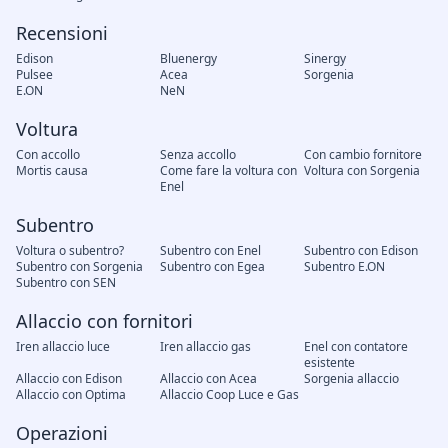
Recensioni
Edison
Bluenergy
Sinergy
Pulsee
Acea
Sorgenia
E.ON
NeN
Voltura
Con accollo
Senza accollo
Con cambio fornitore
Mortis causa
Come fare la voltura con
Voltura con Sorgenia
Enel
Subentro
Voltura o subentro?
Subentro con Enel
Subentro con Edison
Subentro con Sorgenia
Subentro con Egea
Subentro E.ON
Subentro con SEN
Allaccio con fornitori
Iren allaccio luce
Iren allaccio gas
Enel con contatore
esistente
Allaccio con Edison
Allaccio con Acea
Sorgenia allaccio
Allaccio con Optima
Allaccio Coop Luce e Gas
Operazioni