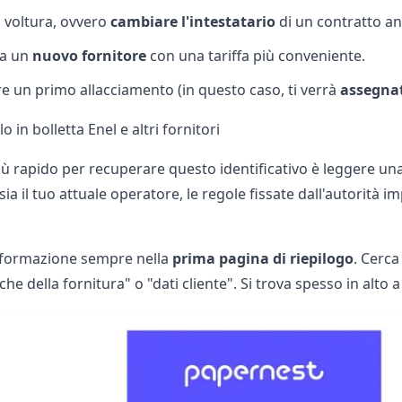
a
voltura
, ovvero
cambiare l'intestatario
di un contratto anc
 a un
nuovo fornitore
con una
tariffa più conveniente
.
re un primo
allacciamento
(in questo caso, ti verrà
assegnat
o in bolletta Enel e altri fornitori
iù rapido per recuperare questo identificativo è leggere un
ia il tuo attuale operatore, le regole fissate dall'autorità
informazione sempre nella
prima pagina di riepilogo
. Cerca
iche della fornitura" o "dati cliente". Si trova spesso in alto a