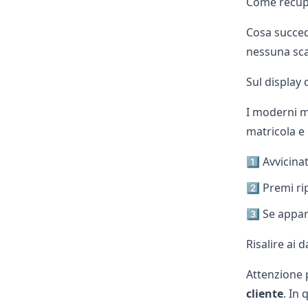
Come recupe
Cosa succede
nessuna sca
Sul display 
I moderni m
matricola e
1️⃣ Avvicinat
2️⃣ Premi r
3️⃣ Se appa
Risalire ai 
Attenzione 
cliente
. In