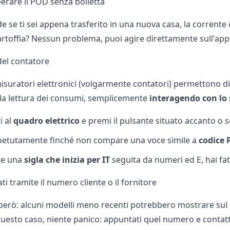
rare il POD senza bolletta
 se ti sei appena trasferito in una nuova casa, la corrente è
rtoffia? Nessun problema, puoi agire direttamente sull'appa
del contatore
isuratori elettronici (volgarmente
contatori
) permettono di 
 la
lettura dei consumi
, semplicemente
interagendo con lo
i al
quadro elettrico
e premi il pulsante situato accanto o so
ipetutamente finché non compare una voce simile a
codice
re una
sigla che inizia per IT
seguita da numeri ed E, hai fat
dati tramite il numero cliente o il fornitore
però: alcuni modelli meno recenti potrebbero mostrare sul d
 questo caso, niente panico: appuntati quel numero e contatt