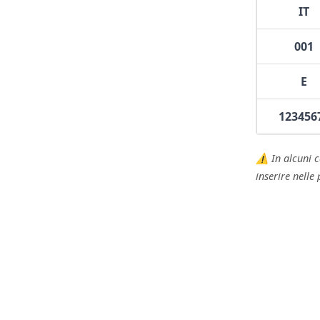
IT
001
E
123456
⚠️ In alcuni c
inserire nelle 