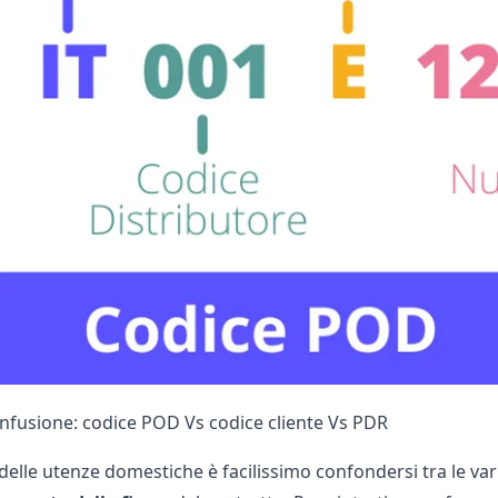
nfusione: codice POD Vs codice cliente Vs PDR
elle utenze domestiche è facilissimo confondersi tra le var