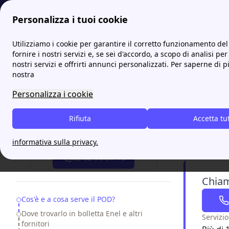
Personalizza i tuoi cookie
Papernest.it
Luce
Codice POD: cos’è, a cosa serve e dov
Utilizziamo i cookie per garantire il corretto funzionamento del 
More
fornire i nostri servizi e, se sei d'accordo, a scopo di analisi per
nostri servizi e offrirti annunci personalizzati. Per saperne di p
Codice
nostra
Personalizza i cookie
Stai trasl
ma ti sei 
Rifiuta
Accetta tu
codice PO
Attiva gratis un'offerta in 5 minuti
infatti, i 
informativa sulla privacy.
In questa
02 82 95 37 13
Chiam
Table of Contents
Cos'è e a cosa serve il POD?
Dove trovarlo in bolletta Enel e altri
Servizio
fornitori