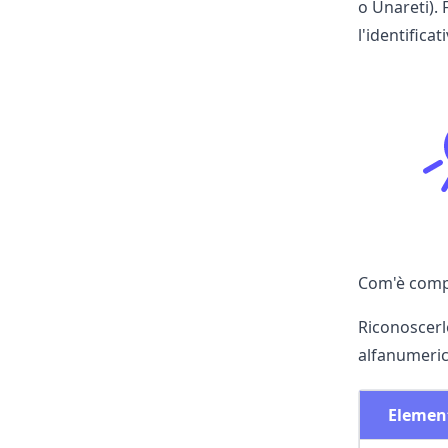
o
Unareti
).
l'identifica
Com'è compo
Riconoscerl
alfanumeric
Elemen