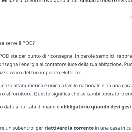
1 Milione di clienti si rivolgono a noi! Affidati al nostro se
A
sa serve il POD?
POD sta per punto di riconsegna. In parole semplici, rappre
onsegna l'energia al
contatore luce
della tua abitazione. Puo
izzo civico del tuo impianto elettrico.
enza alfanumerica è unica a livello nazionale e ha una car
 o al fornitore. Questo significa che se cambi operatore ene
o dato a portata di mano è
obbligatorio quando devi gesti
ere un
subentro
, per
riattivare la corrente
in una casa in cu