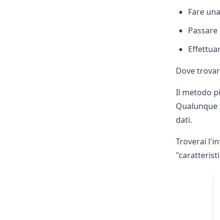
Fare un
Passare
Effettua
Dove trovarl
Il metodo p
Qualunque s
dati.
Troverai l'
"caratterist