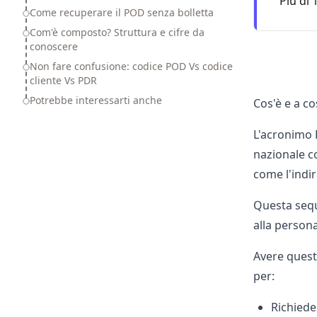
Più di 
Come recuperare il POD senza bolletta
Com'è composto? Struttura e cifre da
conoscere
Non fare confusione: codice POD Vs codice
cliente Vs PDR
Potrebbe interessarti anche
Cos'è e a co
L'acronimo 
nazionale c
come l'indir
Questa sequ
alla persona
Avere quest
per:
Richied