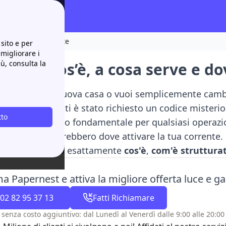
e si trova facilmente
sito e per
 migliorare i
iù, consulta la
 POD: cos’è, a cosa serve e do
ocando in una nuova casa o vuoi semplicemente cambia
bloccato perché ti è stato richiesto un codice misteri
tto
D
, l'identificativo fondamentale per qualsiasi operazio
fornitori non saprebbero dove attivare la tua corrente.
 guida capiremo esattamente
cos'è
,
com'è struttura
a Papernest e attiva la migliore offerta luce e gas
02 82 95 37 13
Fatti Richiamare
 senza costo aggiuntivo: dal Lunedì al Venerdì dalle 9:00 alle 20:00 