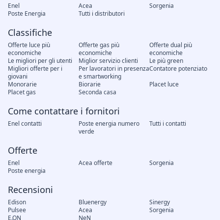
Enel
Acea
Sorgenia
Poste Energia
Tutti i distributori
Classifiche
Offerte luce più
Offerte gas più
Offerte dual più
economiche
economiche
economiche
Le migliori per gli utenti
Miglior servizio clienti
Le più green
Migliori offerte per i
Per lavoratori in presenza
Contatore potenziato
giovani
e smartworking
Monorarie
Biorarie
Placet luce
Placet gas
Seconda casa
Come contattare i fornitori
Enel contatti
Poste energia numero
Tutti i contatti
verde
Offerte
Enel
Acea offerte
Sorgenia
Poste energia
Recensioni
Edison
Bluenergy
Sinergy
Pulsee
Acea
Sorgenia
E.ON
NeN