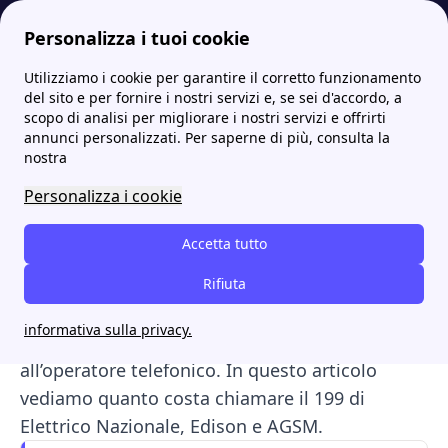
Personalizza i tuoi cookie
Utilizziamo i cookie per garantire il corretto funzionamento
Papernest.it
Guida energia: consigli e approfondimenti su luce e gas
Numero 199: cos'è e quanto costa chiamare il proprio gestore
More
del sito e per fornire i nostri servizi e, se sei d'accordo, a
scopo di analisi per migliorare i nostri servizi e offrirti
Numero 199: cos'è e
annunci personalizzati. Per saperne di più, consulta la
nostra
quanto costa chiamare il
Personalizza i cookie
proprio gestore
Accetta tutto
Il numero
199
è spesso usato dai fornitori di
luce e gas in Italia per l’assistenza clienti. A
Rifiuta
differenza dei numeri verdi, le chiamate al 199
informativa sulla privacy.
sono a pagamento e il costo varia in base
all’operatore telefonico. In questo articolo
vediamo quanto costa chiamare il 199 di
Elettrico Nazionale, Edison e AGSM.