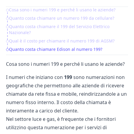
Cosa sono i numeri 199 e perché li usano le aziende?
Table of Contents
Quanto costa chiamare un numero 199 da cellulare?
Quanto costa chiamare il 199 del Servizio Elettrico
Nazionale?
Qual è il costo per chiamare il numero 199 di AGSM?
Quanto costa chiamare Edison al numero 199?
Cosa sono i numeri 199 e perché li usano le aziende?
I numeri che iniziano con
199
sono numerazioni non
geografiche che permettono alle aziende di ricevere
chiamate da rete fissa e mobile, reindirizzandole a un
numero fisso interno. Il costo della chiamata è
interamente a carico del cliente.
Nel settore luce e gas, è frequente che i
fornitori
utilizzino questa numerazione per i servizi di