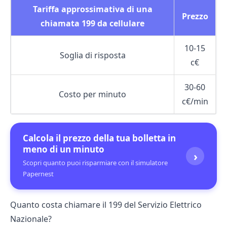
Tariffa approssimativa di una
Prezzo
chiamata 199 da cellulare
10-15
Soglia di risposta
c€
30-60
Costo per minuto
c€/min
Calcola il prezzo della tua bolletta in
meno di un minuto
›
Scopri quanto puoi risparmiare con il simulatore
Papernest
Quanto costa chiamare il 199 del Servizio Elettrico
Nazionale?