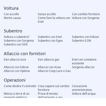
Voltura
Con accollo
Senza accollo
Con cambio fornitore
Mortis causa
Come fare la voltura con
Voltura con Sorgenia
Enel
Subentro
Voltura o subentro?
Subentro con Enel
Subentro con Edison
Subentro con Sorgenia
Subentro con Egea
Subentro E.ON
Subentro con SEN
Allaccio con fornitori
Iren allaccio luce
Iren allaccio gas
Enel con contatore
esistente
Allaccio con Edison
Allaccio con Acea
Sorgenia allaccio
Allaccio con Optima
Allaccio Coop Luce e Gas
Operazioni
Come disdire il contratto
Cosa sapere sul cambio
Cessazione
fornitore
amministrativa
Messa a terra di un
Prova di tenuta
Voltura dell'acqua
impianto elettrico
dell'impianto a gas
Modifica unilaterale del
Recesso del contratto
Attivazione nuovo
contratto, cosa fare?
contratto