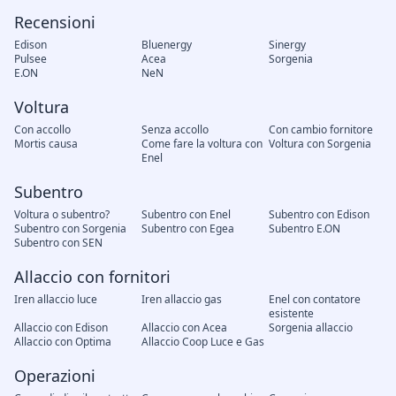
Recensioni
Edison
Bluenergy
Sinergy
Pulsee
Acea
Sorgenia
E.ON
NeN
Voltura
Con accollo
Senza accollo
Con cambio fornitore
Mortis causa
Come fare la voltura con
Voltura con Sorgenia
Enel
Subentro
Voltura o subentro?
Subentro con Enel
Subentro con Edison
Subentro con Sorgenia
Subentro con Egea
Subentro E.ON
Subentro con SEN
Allaccio con fornitori
Iren allaccio luce
Iren allaccio gas
Enel con contatore
esistente
Allaccio con Edison
Allaccio con Acea
Sorgenia allaccio
Allaccio con Optima
Allaccio Coop Luce e Gas
Operazioni