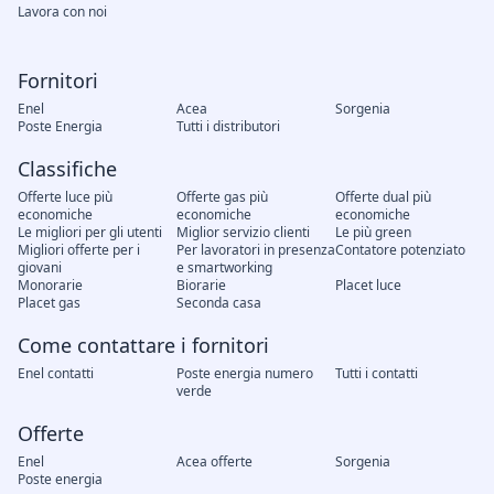
Lavora con noi
Fornitori
Enel
Acea
Sorgenia
Poste Energia
Tutti i distributori
Classifiche
Offerte luce più
Offerte gas più
Offerte dual più
economiche
economiche
economiche
Le migliori per gli utenti
Miglior servizio clienti
Le più green
Migliori offerte per i
Per lavoratori in presenza
Contatore potenziato
giovani
e smartworking
Monorarie
Biorarie
Placet luce
Placet gas
Seconda casa
Come contattare i fornitori
Enel contatti
Poste energia numero
Tutti i contatti
verde
Offerte
Enel
Acea offerte
Sorgenia
Poste energia