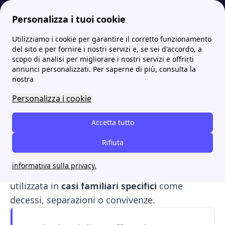
Personalizza i tuoi cookie
Utilizziamo i cookie per garantire il corretto funzionamento
Papernest.it
Voltura Contatore
Voltura con accollo: cos’è, quando si fa e cosa comporta
More
del sito e per fornire i nostri servizi e, se sei d'accordo, a
scopo di analisi per migliorare i nostri servizi e offrirti
Voltura con accollo: cos’è,
annunci personalizzati. Per saperne di più, consulta la
nostra
quando si fa e cosa
Personalizza i cookie
comporta
Accetta tutto
La
voltura con accollo
è la procedura che
permette di cambiare l’intestatario delle utenze
Rifiuta
assumendo eventuali
debiti, morosità e
informativa sulla privacy.
consumi
del precedente cliente. Viene
utilizzata in
casi familiari specifici
come
decessi, separazioni o convivenze.