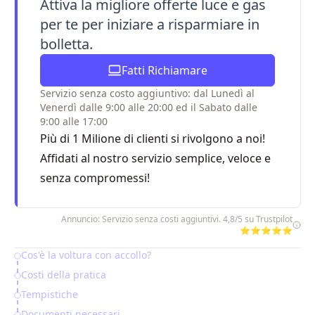
Attiva la migliore offerte luce e gas
per te per iniziare a risparmiare in
bolletta.
Fatti Richiamare
Servizio senza costo aggiuntivo: dal Lunedì al
Venerdì dalle 9:00 alle 20:00 ed il Sabato dalle
9:00 alle 17:00
Più di 1 Milione di clienti si rivolgono a noi!
Affidati al nostro servizio semplice, veloce e
senza compromessi!
Annuncio: Servizio senza costi aggiuntivi. 4,8/5 su Trustpilot
⭐⭐⭐⭐⭐
Cos'è la voltura con accollo?
Table of Contents
Costi della pratica
Tempistiche
Documenti necessari