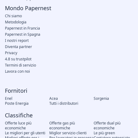
Mondo Papernest
Chi siamo
Metodologia
Papernest in Francia
Papernest in Spagna
I nostri report
Diventa partner
Privacy
4.8 su trustpilot
Termini di servizio
Lavora con noi
Fornitori
Enel
Acea
Sorgenia
Poste Energia
Tutti i distributori
Classifiche
Offerte luce più
Offerte gas più
Offerte dual più
economiche
economiche
economiche
Le migliori per gli utenti
Miglior servizio clienti
Le più green
Migliori offerte per i
Per lavoratori in presenza
Contatore potenziato