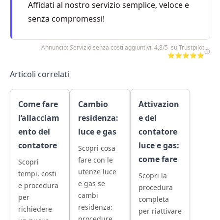
Affidati al nostro servizio semplice, veloce e
senza compromessi!
Annuncio: Servizio senza costi aggiuntivi. 4,8/5 su Trustpilot
⭐⭐⭐⭐⭐
Articoli correlati
Come fare
Cambio
Attivazion
l’allacciam
residenza:
e del
ento del
luce e gas
contatore
contatore
luce e gas:
Scopri cosa
come fare
fare con le
Scopri
utenze luce
tempi, costi
Scopri la
e gas se
e procedura
procedura
cambi
per
completa
residenza:
richiedere
per riattivare
procedure,