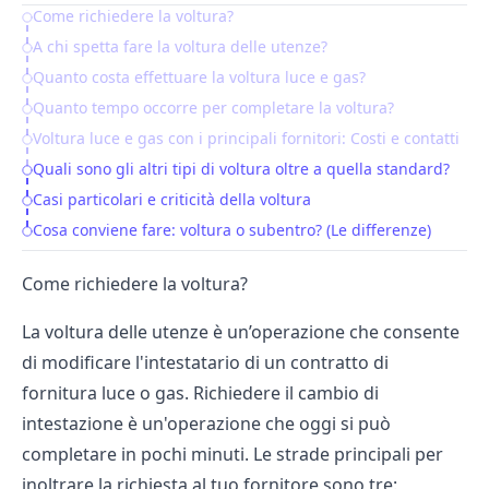
Come richiedere la voltura?
Table of Contents
A chi spetta fare la voltura delle utenze?
Quanto costa effettuare la voltura luce e gas?
Quanto tempo occorre per completare la voltura?
Voltura luce e gas con i principali fornitori: Costi e contatti
Quali sono gli altri tipi di voltura oltre a quella standard?
Casi particolari e criticità della voltura
Cosa conviene fare: voltura o subentro? (Le differenze)
Come richiedere la voltura?
La voltura delle utenze è un’operazione che consente
di modificare l'intestatario di un contratto di
fornitura luce o gas. Richiedere il cambio di
intestazione è un'operazione che oggi si può
completare in pochi minuti. Le strade principali per
inoltrare la richiesta al tuo fornitore sono tre: