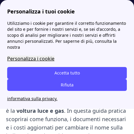
Personalizza i tuoi cookie
Utilizziamo i cookie per garantire il corretto funzionamento
Papernest.it
Trasloco
Voltura luce e gas: come fare il cambio intestatario, costi e tempi
More
del sito e per fornire i nostri servizi e, se sei d'accordo, a
scopo di analisi per migliorare i nostri servizi e offrirti
Voltura luce e gas: come
annunci personalizzati. Per saperne di più, consulta la
nostra
fare il cambio intestatario,
Personalizza i cookie
costi e tempi
Accetta tutto
Stai affrontando un trasloco, sei da poco
entrato in una nuova abitazione o devi
Rifiuta
regolarizzare un contratto d'affitto? Se il
informativa sulla privacy.
contatore è attivo, la pratica di cui hai bisogno
è la
voltura luce e gas
. In questa guida pratica
scoprirai come funziona, i documenti necessari
e i costi aggiornati per cambiare il nome sulla