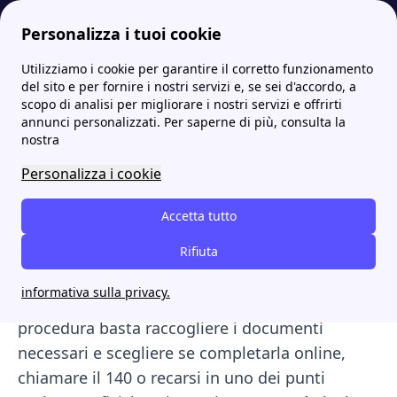
Se non scegli una data, il calcolo parte automaticamente da ogg
Personalizza i tuoi cookie
Utilizziamo i cookie per garantire il corretto funzionamento
Papernest.it
Enel
La voltura luce e gas con Enel: documenti, costi, tempi e contatti
More
del sito e per fornire i nostri servizi e, se sei d'accordo, a
scopo di analisi per migliorare i nostri servizi e offrirti
La voltura luce e gas con
annunci personalizzati. Per saperne di più, consulta la
nostra
Enel: documenti, costi,
Personalizza i cookie
tempi e contatti
Accetta tutto
Con
Enel Energia
cambiare l'intestatario
della
bolletta è un processo semplice e, solo se
Rifiuta
provieni da un altro fornitore, la
voltura
informativa sulla privacy.
diventa del tutto gratuita. Per avviare la
procedura basta raccogliere i documenti
necessari e scegliere se completarla online,
chiamare il 140 o recarsi in uno dei punti