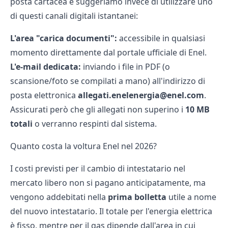
posta cartacea e suggeriamo invece di utilizzare uno
di questi canali digitali istantanei:
L'area "
carica documenti
":
accessibile in qualsiasi
momento direttamente dal portale ufficiale di Enel.
L'e-mail dedicata:
inviando i file in PDF (o
scansione/foto se compilati a mano) all'indirizzo di
posta elettronica
allegati.enelenergia@enel.com
.
Assicurati però che gli allegati non superino i
10 MB
totali
o verranno respinti dal sistema.
Quanto costa la voltura Enel nel 2026?
I costi previsti per il cambio di intestatario nel
mercato libero
non si pagano anticipatamente, ma
vengono addebitati nella
prima bolletta
utile a nome
del nuovo intestatario. Il totale per l'energia elettrica
è fisso, mentre per il gas dipende dall'area in cui