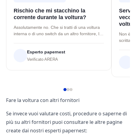
Rischio che mi stacchino la
Serve 
corrente durante la voltura?
vecchi
voltur
Assolutamente no. Che si tratti di una voltura
interna o di uno switch da un altro fornitore, la
Non è ne
continuità dell'erogazione di energia elettrica e
scritta d
del gas è sempre garantita per legge durante
voltura, 
Esperto papernest
tutto l'iter burocratico. Non ci saranno
(come ex i
E
interruzioni fisiche sul tuo contatore.
Verificato ARERA
Ti baster
legittimo
N
esempio a
registrat
l'intesta
Fare la voltura con altri fornitori
Se invece vuoi valutare costi, procedure o saperne di
più su altri fornitori puoi consultare le altre pagine
create dai nostri esperti papernest: