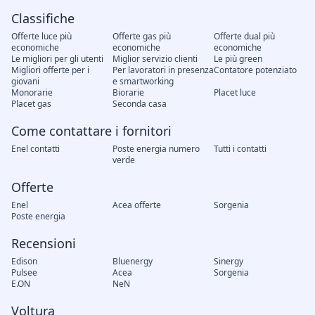
Classifiche
Offerte luce più
Offerte gas più
Offerte dual più
economiche
economiche
economiche
Le migliori per gli utenti
Miglior servizio clienti
Le più green
Migliori offerte per i
Per lavoratori in presenza
Contatore potenziato
giovani
e smartworking
Monorarie
Biorarie
Placet luce
Placet gas
Seconda casa
Come contattare i fornitori
Enel contatti
Poste energia numero
Tutti i contatti
verde
Offerte
Enel
Acea offerte
Sorgenia
Poste energia
Recensioni
Edison
Bluenergy
Sinergy
Pulsee
Acea
Sorgenia
E.ON
NeN
Voltura