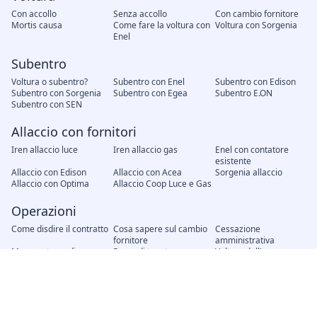
Con accollo
Senza accollo
Con cambio fornitore
Mortis causa
Come fare la voltura con
Voltura con Sorgenia
Enel
Subentro
Voltura o subentro?
Subentro con Enel
Subentro con Edison
Subentro con Sorgenia
Subentro con Egea
Subentro E.ON
Subentro con SEN
Allaccio con fornitori
Iren allaccio luce
Iren allaccio gas
Enel con contatore
esistente
Allaccio con Edison
Allaccio con Acea
Sorgenia allaccio
Allaccio con Optima
Allaccio Coop Luce e Gas
Operazioni
Come disdire il contratto
Cosa sapere sul cambio
Cessazione
fornitore
amministrativa
Messa a terra di un
Prova di tenuta
Voltura dell'acqua
impianto elettrico
dell'impianto a gas
Modifica unilaterale del
Recesso del contratto
Attivazione nuovo
contratto, cosa fare?
contratto
Interruzione energia
Distacco del gas senza
elettrica senza preavviso
preavviso