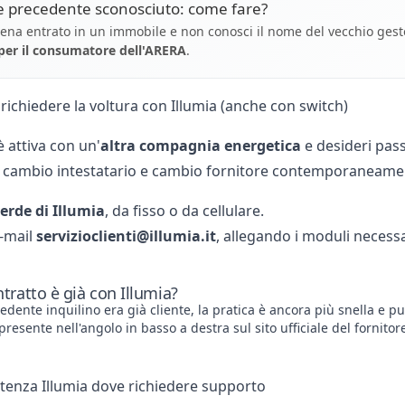
e precedente sconosciuto: come fare?
ena entrato in un immobile e non conosci il nome del vecchio gestor
 per il consumatore
dell'ARERA
.
 richiedere la voltura con Illumia (anche con switch)
è attiva con un'
altra compagnia energetica
e desideri pass
 cambio intestatario e cambio fornitore contemporaneament
rde di Illumia
, da fisso o da cellulare.
e-mail
servizioclienti@illumia.it
, allegando i
moduli necessa
ntratto è già con Illumia?
cedente inquilino era già cliente, la pratica è ancora più snella e 
 presente nell'angolo in basso a destra sul sito ufficiale del fornitor
istenza Illumia dove richiedere supporto