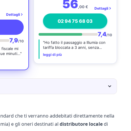
56
,00 €
Dettagli
Dettagli
02 94 75 68 03
7,4
/10
7,9
/10
"Ho fatto il passaggio a Illumia con
tariffa bloccata a 3 anni, senza
 fiscale mi
nessun intoppo…"
 due minuti…"
leggi di più
ndard che ti verranno addebitati direttamente nella
mia) e gli oneri destinati al
distributore locale
di