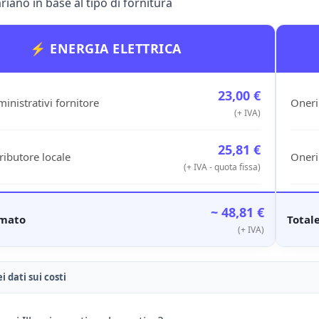
riano in base al tipo di fornitura
⚡ ENERGIA ELETTRICA
23,00 €
inistrativi fornitore
Oneri
(+ IVA)
25,81 €
ributore locale
Oneri
(+ IVA - quota fissa)
~ 48,81 €
imato
Total
(+ IVA)
ei dati sui costi