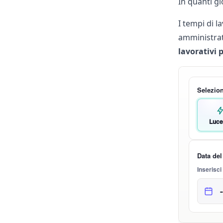
In quanti gi
I tempi di 
amministrat
lavorativi p
Selezion
Luce
Data del
Inserisci