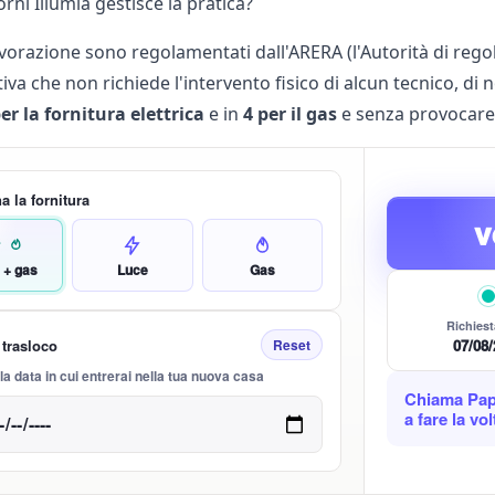
orni Illumia gestisce la pratica?
lavorazione sono regolamentati
dall'ARERA (l'Autorità di rego
iva che non richiede l'intervento fisico di alcun tecnico, d
er la fornitura elettrica
e in
4 per il gas
e senza provocare 
a la fornitura
v
 + gas
Luce
Gas
Richiest
 trasloco
07/08
Reset
 la data in cui entrerai nella tua nuova casa
Chiama Pape
a fare la vo