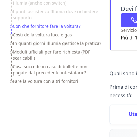
Illumia (anche con switch)
Devi 
I punti assistenza Illumia dove richiedere
supporto
Con che fornitore fare la voltura?
Servizio
Costi della voltura luce e gas
Più di 
In quanti giorni Illumia gestisce la pratica?
Moduli ufficiali per fare richiesta (PDF
scaricabili)
Cosa succede in caso di bollette non
pagate dal precedente intestatario?
Quali sono i
Fare la voltura con altri fornitori
Prima di co
necessità:
Ute