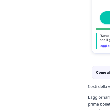
"Sono 
con il
luce. 
leggi d
Come ab
Costi della 
L'aggiornam
prima bollet