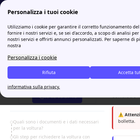
Se non scegli una data, il calcolo parte automaticamente da ogg
Personalizza i tuoi cookie
Papernest.it
Illumia
Illumia e come cambiare l'intestata
Utilizziamo i cookie per garantire il corretto funzionamento del 
More
fornire i nostri servizi e, se sei d'accordo, a scopo di analisi per
nostri servizi e offrirti annunci personalizzati. Per saperne di p
Illumi
nostra
(voltu
Personalizza i cookie
La
voltura
Rifiuta
Accetta tu
consigliam
Attiva gratis un'offerta in 5 minuti
servizio cl
informativa sulla privacy.
conclude i
02 82 95 37 16
⚠️ Attenz
bolletta.
Table of Contents
Quali sono i documenti e i dati necessari
per la voltura?
Gli step per richiedere la voltura con