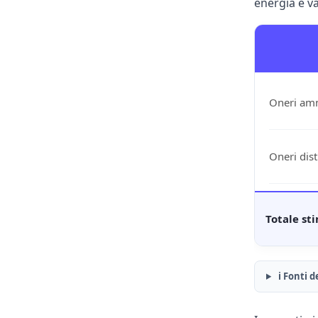
energia e va
Oneri amm
Oneri dist
Totale st
ℹ️ Fonti d