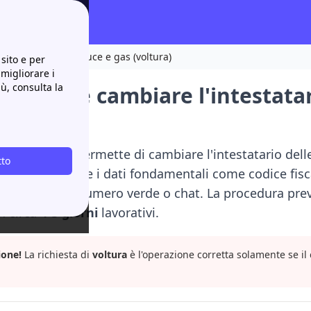
i.
rio delle bollette luce e gas (voltura)
sito e per
 migliorare i
iù, consulta la
a e come cambiare l'intestatar
ra)
 con Illumia
permette di cambiare l'intestatario del
tto
o di raccogliere i dati fondamentali come codice fis
ienti
tramite numero verde o chat. La procedura preve
n circa
4-5 giorni
lavorativi.
ione!
La
richiesta di
voltura
è l'operazione corretta solamente se il 