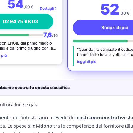
54
52
,50 €
Dettagli
,00 €
02 94 75 68 03
Scopri di più
7,6
/10
con ENGIE dal primo maggio
 gas e dal primo giugno con la
"Quando ho cambiato il codice
Per ora nessun problema"
hanno fatto loro la voltura in
i più
leggi di più
biamo costruito questa classifica
voltura luce e gas
ento dell'intestatario prevede dei
costi amministrativi
sta
ta. Le spese si dividono tra le competenze del fornitore (Illu