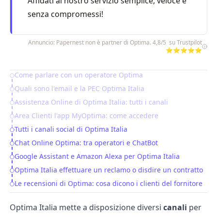
Affidati al nostro servizio semplice, veloce e
senza compromessi!
Annuncio: Papernest non è partner di Optima. 4,8/5 su Trustpilot
⭐⭐⭐⭐⭐
Come parlare con un operatore Optima
Table of Contents
Quali sono l'email e la PEC Optima Italia
Assistenza Online di Optima Italia: tutti i canali
Area Clienti l'app MyOptima: come accedere
Tutti i canali social di Optima Italia
Chat Online Optima: tra operatori e ChatBot
Google Assistant e Amazon Alexa per Optima Italia
Optima Italia effettuare un reclamo o disdire un contratto
Le recensioni di Optima: cosa dicono i clienti del fornitore
Optima Italia
mette a disposizione diversi
canali
per