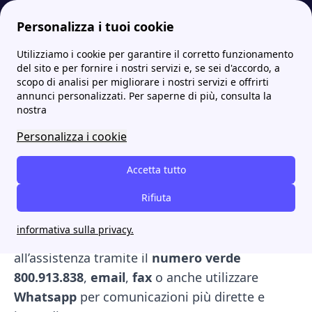
Personalizza i tuoi cookie
Utilizziamo i cookie per garantire il corretto funzionamento
Papernest.it
Optima
Optima numero verde: assistenza, contatti e servizio clienti
More
del sito e per fornire i nostri servizi e, se sei d'accordo, a
scopo di analisi per migliorare i nostri servizi e offrirti
Optima numero verde:
annunci personalizzati. Per saperne di più, consulta la
nostra
assistenza, contatti e
Personalizza i cookie
servizio clienti
Accetta tutto
Il
servizio clienti di Optima Energia
è uno dei
suoi punti di forza>, con una rete completa di
Rifiuta
canali di contatto pensati per offrire supporto
informativa sulla privacy.
rapido e accessibile. Puoi rivolgerti
all’assistenza tramite il
numero verde
800.913.838
,
email
,
fax
o anche utilizzare
Whatsapp
per comunicazioni più dirette e