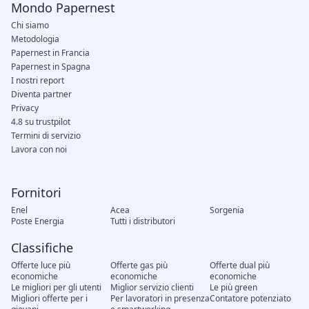
Mondo Papernest
Chi siamo
Metodologia
Papernest in Francia
Papernest in Spagna
I nostri report
Diventa partner
Privacy
4.8 su trustpilot
Termini di servizio
Lavora con noi
Fornitori
Enel
Acea
Sorgenia
Poste Energia
Tutti i distributori
Classifiche
Offerte luce più
Offerte gas più
Offerte dual più
economiche
economiche
economiche
Le migliori per gli utenti
Miglior servizio clienti
Le più green
Migliori offerte per i
Per lavoratori in presenza
Contatore potenziato