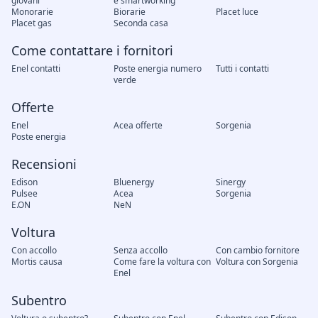
giovani
e smartworking
Monorarie
Biorarie
Placet luce
Placet gas
Seconda casa
Come contattare i fornitori
Enel contatti
Poste energia numero
Tutti i contatti
verde
Offerte
Enel
Acea offerte
Sorgenia
Poste energia
Recensioni
Edison
Bluenergy
Sinergy
Pulsee
Acea
Sorgenia
E.ON
NeN
Voltura
Con accollo
Senza accollo
Con cambio fornitore
Mortis causa
Come fare la voltura con
Voltura con Sorgenia
Enel
Subentro