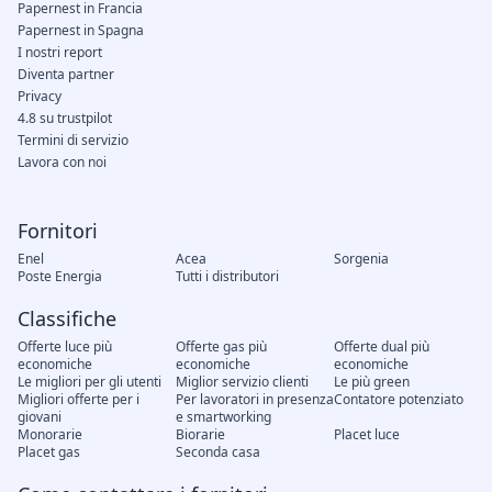
Papernest in Francia
Papernest in Spagna
I nostri report
Diventa partner
Privacy
4.8 su trustpilot
Termini di servizio
Lavora con noi
Fornitori
Enel
Acea
Sorgenia
Poste Energia
Tutti i distributori
Classifiche
Offerte luce più
Offerte gas più
Offerte dual più
economiche
economiche
economiche
Le migliori per gli utenti
Miglior servizio clienti
Le più green
Migliori offerte per i
Per lavoratori in presenza
Contatore potenziato
giovani
e smartworking
Monorarie
Biorarie
Placet luce
Placet gas
Seconda casa