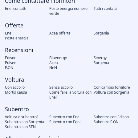
Come contattare i fornitori
Enel contatti
Poste energia numero
Tutti i contatti
verde
Offerte
Enel
Acea offerte
Sorgenia
Poste energia
Recensioni
Edison
Bluenergy
Sinergy
Pulsee
Acea
Sorgenia
E.ON
NeN
Voltura
Con accollo
Senza accollo
Con cambio fornitore
Mortis causa
Come fare la voltura con
Voltura con Sorgenia
Enel
Subentro
Voltura o subentro?
Subentro con Enel
Subentro con Edison
Subentro con Sorgenia
Subentro con Egea
Subentro E.ON
Subentro con SEN