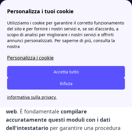
Personalizza i tuoi cookie
Utilizziamo i cookie per garantire il corretto funzionamento
Papernest.it
NWG Energia
La voltura con NWG: la guida completa sull'operazione con il fornitore
More
del sito e per fornire i nostri servizi e, se sei d'accordo, a
scopo di analisi per migliorare i nostri servizi e offrirti
La voltura con NWG: la
annunci personalizzati. Per saperne di più, consulta la
nostra
guida completa
Personalizza i cookie
sull'operazione con il
fornitore
Accetta tutto
Rifiuta
Per effettuare la
voltura della fornitura di luce
e gas con Nwg Energia
, ti sarà utile scaricare i
informativa sulla privacy.
moduli necessari
direttamente dal loro
sito
web
. È fondamentale
compilare
accuratamente questi moduli con i dati
dell'intestatario
per garantire una procedura