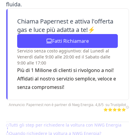
fluida.
Chiama Papernest e attiva l'offerta
gas e luce più adatta a te!⚡
Fatti Richiamare
Servizio senza costo aggiuntivo: dal Lunedì al
Venerdì dalle 9:00 alle 20:00 ed il Sabato dalle
9:00 alle 17:00
Più di 1 Milione di clienti si rivolgono a noi!
Affidati al nostro servizio semplice, veloce e
senza compromessi!
Annuncio: Papernest non è partner di Nwg Energia. 4,8/5 su Trustpilot
⭐⭐⭐⭐⭐
Tutti gli step per richiedere la voltura con NWG Energia
Table of Contents
Quando richiedere la voltura a NWG Energia?