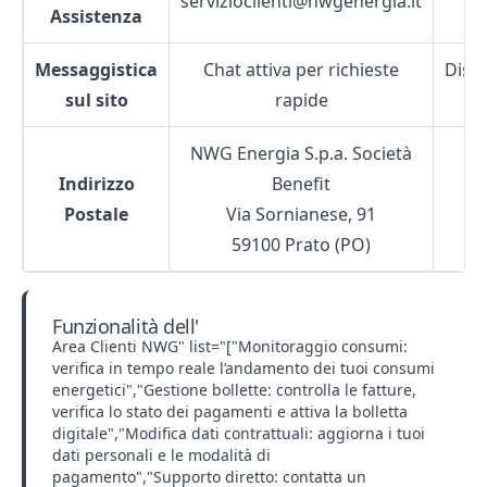
servizioclienti@nwgenergia.it
Assistenza
2
Messaggistica
Chat attiva per richieste
Dispo
sul sito
rapide
2
NWG Energia S.p.a. Società
Indirizzo
Benefit
Postale
Via Sornianese, 91
59100 Prato (PO)
Funzionalità dell'
Area Clienti NWG" list="["Monitoraggio consumi:
verifica in tempo reale l’andamento dei tuoi consumi
energetici","Gestione bollette: controlla le fatture,
verifica lo stato dei pagamenti e attiva la bolletta
digitale","Modifica dati contrattuali: aggiorna i tuoi
dati personali e le modalità di
pagamento","Supporto diretto: contatta un