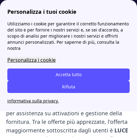
Personalizza i tuoi cookie
Utilizziamo i cookie per garantire il corretto funzionamento
Papernest.it
Fornitori
NWG Energia: offerte 100% green, contatti e recensioni
More
del sito e per fornire i nostri servizi e, se sei d'accordo, a
scopo di analisi per migliorare i nostri servizi e offrirti
NWG Energia: offerte 100%
annunci personalizzati. Per saperne di più, consulta la
nostra
green, contatti e
Personalizza i cookie
recensioni
Accetta tutto
NWG Energia è un fornitore del mercato libero
che punta sulla sostenibilità, offrendo solo
Rifiuta
energia 100% rinnovabile
. Il servizio clienti è
informativa sulla privacy.
raggiungibile al
Numero Verde 800.978.333
per assistenza su attivazioni e gestione della
fornitura. Tra le offerte più apprezzate, l'offerta
maggiormente sottoscritta dagli utenti è
LUCE