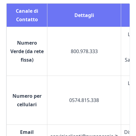
Canale di
Dettagli
Or
Contatto
Lun
Numero
08:
Verde (da rete
800.978.333
20
fissa)
Sab 0
14
Lun
09:
Numero per
0574.815.338
13
cellulari
14:
18
Email
Dispo