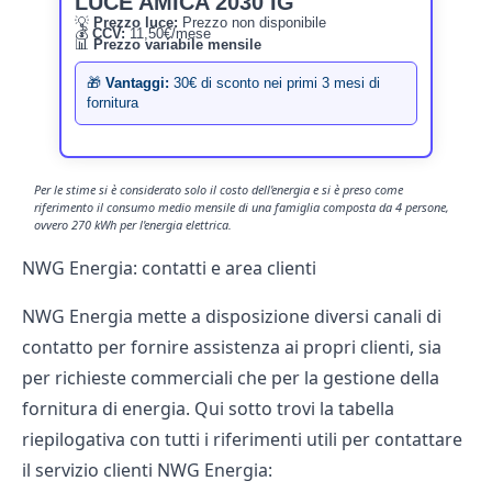
LUCE AMICA 2030 IG
💡
Prezzo luce:
Prezzo non disponibile
💰
CCV:
11,50€/mese
📊
Prezzo variabile mensile
🎁
Vantaggi:
30€ di sconto nei primi 3 mesi di
fornitura
Per le stime si è considerato solo il costo dell'energia e si è preso come
riferimento il consumo medio mensile di una famiglia composta da 4 persone,
ovvero 270 kWh per l'energia elettrica.
NWG Energia: contatti e area clienti
NWG Energia mette a disposizione diversi canali di
contatto per fornire assistenza ai propri clienti, sia
per richieste commerciali che per la gestione della
fornitura di energia. Qui sotto trovi la tabella
riepilogativa con tutti i riferimenti utili per contattare
il
servizio clienti NWG Energia
: