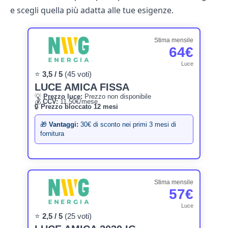
e scegli quella più adatta alle tue esigenze.
Stima mensile
64€
Luce
⭐
3,5 / 5
(45 voti)
LUCE AMICA FISSA
💡
Prezzo luce:
Prezzo non disponibile
💰
CCV:
11,50€/mese
🔒
Prezzo bloccato 12 mesi
🎁
Vantaggi:
30€ di sconto nei primi 3 mesi di
fornitura
Stima mensile
57€
Luce
⭐
2,5 / 5
(25 voti)