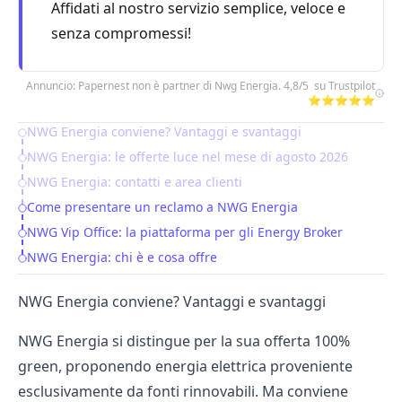
Affidati al nostro servizio semplice, veloce e
senza compromessi!
Annuncio: Papernest non è partner di Nwg Energia. 4,8/5 su Trustpilot
⭐⭐⭐⭐⭐
NWG Energia conviene? Vantaggi e svantaggi
Table of Contents
NWG Energia: le offerte luce nel mese di agosto 2026
NWG Energia: contatti e area clienti
Come presentare un reclamo a NWG Energia
NWG Vip Office: la piattaforma per gli Energy Broker
NWG Energia: chi è e cosa offre
NWG Energia conviene? Vantaggi e svantaggi
NWG Energia si distingue per la sua offerta 100%
green, proponendo energia elettrica proveniente
esclusivamente da fonti rinnovabili. Ma conviene