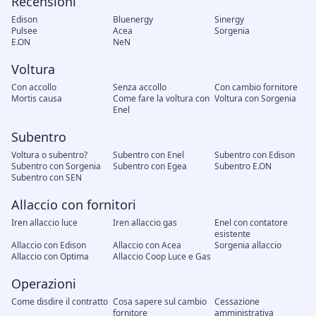
Recensioni
Edison
Bluenergy
Sinergy
Pulsee
Acea
Sorgenia
E.ON
NeN
Voltura
Con accollo
Senza accollo
Con cambio fornitore
Mortis causa
Come fare la voltura con
Voltura con Sorgenia
Enel
Subentro
Voltura o subentro?
Subentro con Enel
Subentro con Edison
Subentro con Sorgenia
Subentro con Egea
Subentro E.ON
Subentro con SEN
Allaccio con fornitori
Iren allaccio luce
Iren allaccio gas
Enel con contatore
esistente
Allaccio con Edison
Allaccio con Acea
Sorgenia allaccio
Allaccio con Optima
Allaccio Coop Luce e Gas
Operazioni
Come disdire il contratto
Cosa sapere sul cambio
Cessazione
fornitore
amministrativa