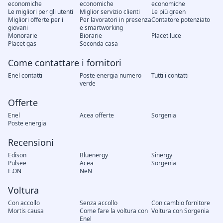
economiche
economiche
economiche
Le migliori per gli utenti
Miglior servizio clienti
Le più green
Migliori offerte per i
Per lavoratori in presenza
Contatore potenziato
giovani
e smartworking
Monorarie
Biorarie
Placet luce
Placet gas
Seconda casa
Come contattare i fornitori
Enel contatti
Poste energia numero
Tutti i contatti
verde
Offerte
Enel
Acea offerte
Sorgenia
Poste energia
Recensioni
Edison
Bluenergy
Sinergy
Pulsee
Acea
Sorgenia
E.ON
NeN
Voltura
Con accollo
Senza accollo
Con cambio fornitore
Mortis causa
Come fare la voltura con
Voltura con Sorgenia
Enel