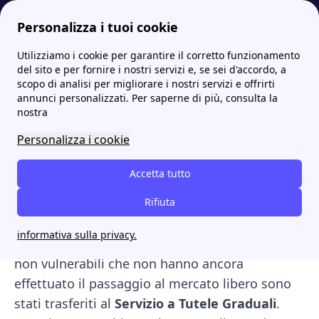
Personalizza i tuoi cookie
Utilizziamo i cookie per garantire il corretto funzionamento
Papernest.it
Mercato Energetico
Fine mercato tutelato: quando ha chiuso e cos'è successo ai clienti
More
del sito e per fornire i nostri servizi e, se sei d'accordo, a
scopo di analisi per migliorare i nostri servizi e offrirti
Fine mercato tutelato:
annunci personalizzati. Per saperne di più, consulta la
nostra
quando ha chiuso e cos'è
Personalizza i cookie
successo ai clienti
Accetta tutto
Con la
fine del mercato tutelato
e del servizio
di maggior tutela, chiuso il
Rifiuta
1° luglio 2024
, è
stato introdotto il
Servizio di Tutela della
informativa sulla privacy.
Vulnerabilità
per i clienti vulnerabili. I clienti
non vulnerabili che non hanno ancora
effettuato il passaggio al mercato libero sono
stati trasferiti al
Servizio a Tutele Graduali
.