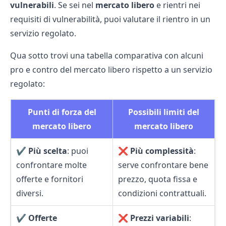
vulnerabili
. Se sei nel
mercato libero
e rientri nei
requisiti di vulnerabilità, puoi valutare il rientro in un
servizio regolato.
Qua sotto trovi una tabella comparativa con alcuni
pro e contro del mercato libero rispetto a un servizio
regolato:
Punti di forza del
Possibili limiti del
mercato libero
mercato libero
✔️
Più scelta
: puoi
❌
Più complessità
:
confrontare molte
serve confrontare bene
offerte e fornitori
prezzo, quota fissa e
diversi.
condizioni contrattuali.
✔️
Offerte
❌
Prezzi variabili
: