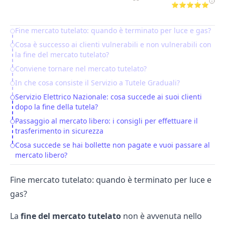
⭐⭐⭐⭐⭐
Fine mercato tutelato: quando è terminato per luce e gas?
Table of Contents
Cosa è successo ai clienti vulnerabili e non vulnerabili con
la fine del mercato tutelato?
Conviene tornare nel mercato tutelato?
In che cosa consiste il Servizio a Tutele Graduali?
Servizio Elettrico Nazionale: cosa succede ai suoi clienti
dopo la fine della tutela?
Passaggio al mercato libero: i consigli per effettuare il
trasferimento in sicurezza
Cosa succede se hai bollette non pagate e vuoi passare al
mercato libero?
Fine mercato tutelato: quando è terminato per luce e
gas?
La
fine del mercato tutelato
non è avvenuta nello