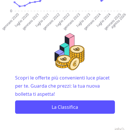
0
0
0
0
0
0
0
0
0
0
gennaio 2020
luglio 2020
gennaio 2021
luglio 2021
gennaio 2022
luglio 2022
gennaio 2023
luglio 2023
gennaio 2024
luglio 2024
gennaio 2025
agosto 2026
Scopri le offerte più convenienti luce placet
per te. Guarda che prezzi: la tua nuova
bolletta ti aspetta!
La Classifica
info