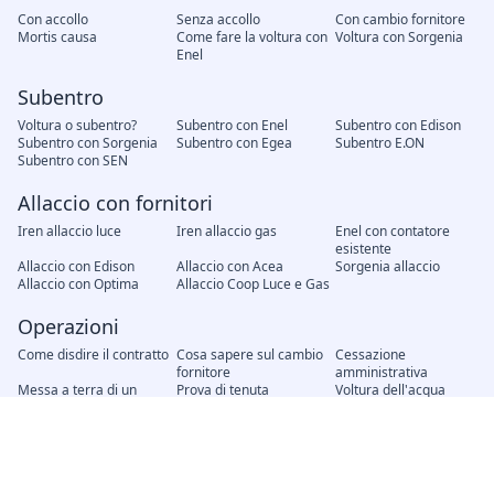
Con accollo
Senza accollo
Con cambio fornitore
Mortis causa
Come fare la voltura con
Voltura con Sorgenia
Enel
Subentro
Voltura o subentro?
Subentro con Enel
Subentro con Edison
Subentro con Sorgenia
Subentro con Egea
Subentro E.ON
Subentro con SEN
Allaccio con fornitori
Iren allaccio luce
Iren allaccio gas
Enel con contatore
esistente
Allaccio con Edison
Allaccio con Acea
Sorgenia allaccio
Allaccio con Optima
Allaccio Coop Luce e Gas
Operazioni
Come disdire il contratto
Cosa sapere sul cambio
Cessazione
fornitore
amministrativa
Messa a terra di un
Prova di tenuta
Voltura dell'acqua
impianto elettrico
dell'impianto a gas
Modifica unilaterale del
Recesso del contratto
Attivazione nuovo
contratto, cosa fare?
contratto
Interruzione energia
Distacco del gas senza
elettrica senza preavviso
preavviso