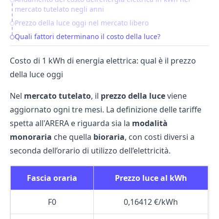
mercato tutelato negli anni
Prezzo della luce oggi nel mercato libero
Quali fattori determinano il costo della luce?
Costo di 1 kWh di energia elettrica: qual è il prezzo
della luce oggi
Nel
mercato tutelato
, il
prezzo della luce
viene
aggiornato ogni tre mesi. La definizione delle tariffe
spetta all'
ARERA
e riguarda sia la
modalità
monoraria
che quella
bioraria
, con costi diversi a
seconda dell’orario di utilizzo dell’elettricità.
Fascia oraria
Prezzo luce al kWh
F0
0,16412 €/kWh