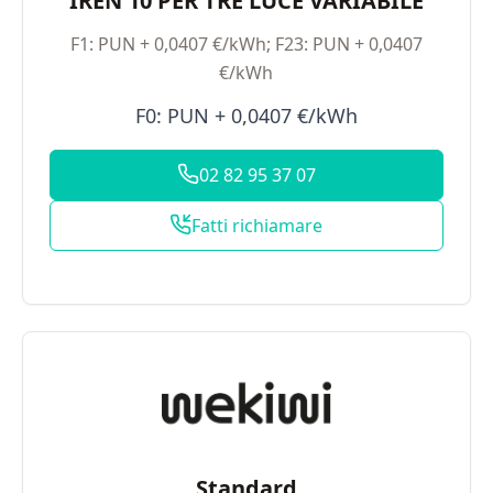
IREN 10 PER TRE LUCE VARIABILE
F1: PUN + 0,0407 €/kWh; F23: PUN + 0,0407
€/kWh
F0: PUN + 0,0407 €/kWh
02 82 95 37 07
Fatti richiamare
Standard