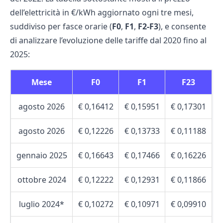
dell’elettricità in €/kWh aggiornato ogni tre mesi,
suddiviso per
fasce orarie
(
F0
,
F1
,
F2-F3
), e consente
di analizzare l’evoluzione delle tariffe dal 2020 fino al
2025:
Mese
F0
F1
F23
agosto 2026
€ 0,16412
€ 0,15951
€ 0,17301
agosto 2026
€ 0,12226
€ 0,13733
€ 0,11188
gennaio 2025
€ 0,16643
€ 0,17466
€ 0,16226
ottobre 2024
€ 0,12222
€ 0,12931
€ 0,11866
luglio 2024*
€ 0,10272
€ 0,10971
€ 0,09910