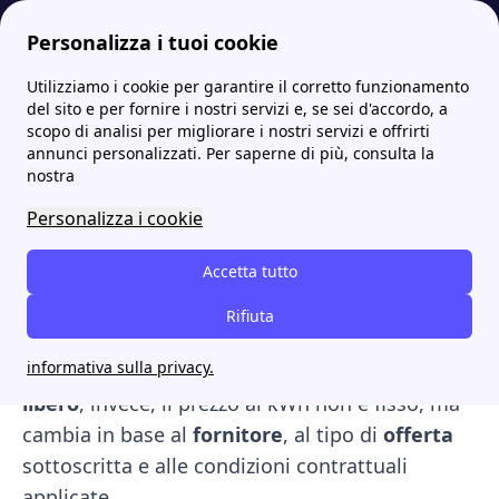
Personalizza i tuoi cookie
Utilizziamo i cookie per garantire il corretto funzionamento
Papernest.it
Mercato Energetico
Qual è il costo dell'energia elettrica in kWh oggi?
More
del sito e per fornire i nostri servizi e, se sei d'accordo, a
scopo di analisi per migliorare i nostri servizi e offrirti
Qual è il costo dell'energia
annunci personalizzati. Per saperne di più, consulta la
nostra
elettrica in kWh oggi?
Personalizza i cookie
Il
costo dell'energia elettrica
nel
mercato
Accetta tutto
tutelato
varia in base alla fascia oraria e viene
aggiornato trimestralmente dall’ARERA. A
Rifiuta
agosto 2026, il prezzo della luce nella fascia
informativa sulla privacy.
unica è pari a
0,16053 €/kWh
. Nel
mercato
libero
, invece, il prezzo al kWh non è fisso, ma
cambia in base al
fornitore
, al tipo di
offerta
sottoscritta e alle condizioni contrattuali
applicate.