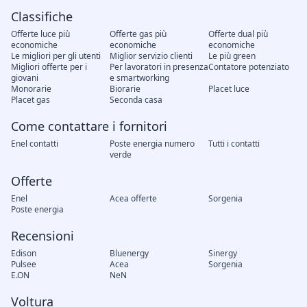
Classifiche
Offerte luce più
Offerte gas più
Offerte dual più
economiche
economiche
economiche
Le migliori per gli utenti
Miglior servizio clienti
Le più green
Migliori offerte per i
Per lavoratori in presenza
Contatore potenziato
giovani
e smartworking
Monorarie
Biorarie
Placet luce
Placet gas
Seconda casa
Come contattare i fornitori
Enel contatti
Poste energia numero
Tutti i contatti
verde
Offerte
Enel
Acea offerte
Sorgenia
Poste energia
Recensioni
Edison
Bluenergy
Sinergy
Pulsee
Acea
Sorgenia
E.ON
NeN
Voltura