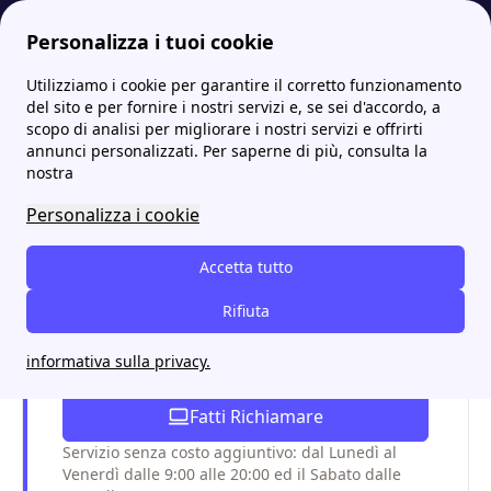
Personalizza i tuoi cookie
Utilizziamo i cookie per garantire il corretto funzionamento
Papernest.it
Ubroker
Ubroker: numero verde e assistenza per ogni problema
More
del sito e per fornire i nostri servizi e, se sei d'accordo, a
scopo di analisi per migliorare i nostri servizi e offrirti
Ubroker: numero verde e
annunci personalizzati. Per saperne di più, consulta la
nostra
assistenza per ogni
Personalizza i cookie
problema
Accetta tutto
Chiama Papernest e attiva la
Rifiuta
migliore offerta luce e gas per te
informativa sulla privacy.
per risparmiare in bolletta!
Fatti Richiamare
Servizio senza costo aggiuntivo: dal Lunedì al
Venerdì dalle 9:00 alle 20:00 ed il Sabato dalle