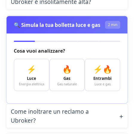
Ubroker è insolitamente alta?
🔍 Simula la tua bolletta luce e gas
2 min
Cosa vuoi analizzare?
⚡
🔥
⚡🔥
Luce
Gas
Entrambi
Energia elettrica
Gas naturale
Luce e gas
Come inoltrare un reclamo a
Ubroker?