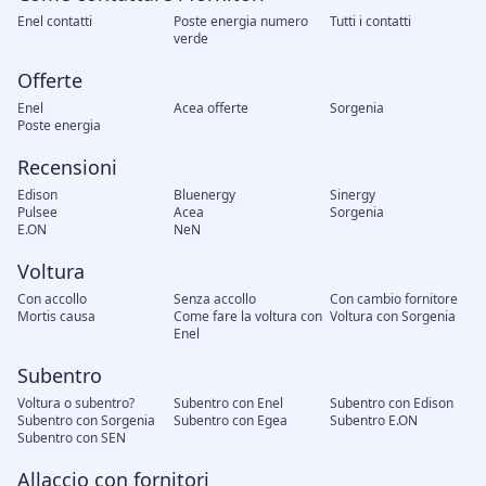
Enel contatti
Poste energia numero
Tutti i contatti
verde
Offerte
Enel
Acea offerte
Sorgenia
Poste energia
Recensioni
Edison
Bluenergy
Sinergy
Pulsee
Acea
Sorgenia
E.ON
NeN
Voltura
Con accollo
Senza accollo
Con cambio fornitore
Mortis causa
Come fare la voltura con
Voltura con Sorgenia
Enel
Subentro
Voltura o subentro?
Subentro con Enel
Subentro con Edison
Subentro con Sorgenia
Subentro con Egea
Subentro E.ON
Subentro con SEN
Allaccio con fornitori