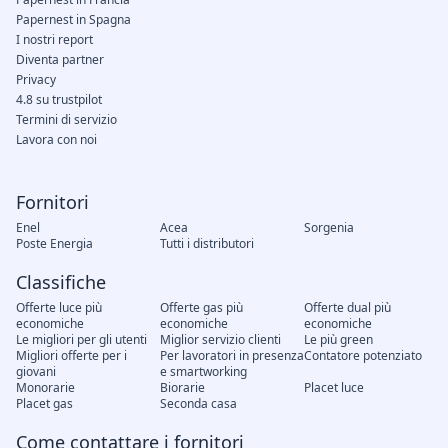
Papernest in Spagna
I nostri report
Diventa partner
Privacy
4.8 su trustpilot
Termini di servizio
Lavora con noi
Fornitori
Enel
Acea
Sorgenia
Poste Energia
Tutti i distributori
Classifiche
Offerte luce più
Offerte gas più
Offerte dual più
economiche
economiche
economiche
Le migliori per gli utenti
Miglior servizio clienti
Le più green
Migliori offerte per i
Per lavoratori in presenza
Contatore potenziato
giovani
e smartworking
Monorarie
Biorarie
Placet luce
Placet gas
Seconda casa
Come contattare i fornitori