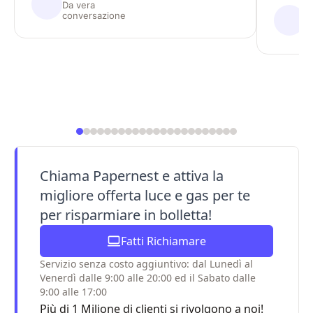
Da vera
E
agevolate, se non fai richiesta di una
se la pr
conversazione
D
nuova offerta, il contratto si rinnova
tempest
c
automaticamente applicando le nuove
avvenire
tariffe fisse o variabili stabilite dal
procedu
fornitore in base all'attuale andamento
la cosid
del mercato energetico, che in questo
parte d
caso hanno portato il costo a 0,77 €/mc.
l'annull
sistema 
bloccat
viene ma
Chiama Papernest e attiva la
migliore offerta luce e gas per te
per risparmiare in bolletta!
Fatti Richiamare
Servizio senza costo aggiuntivo: dal Lunedì al
Venerdì dalle 9:00 alle 20:00 ed il Sabato dalle
9:00 alle 17:00
Più di 1 Milione di clienti si rivolgono a noi!