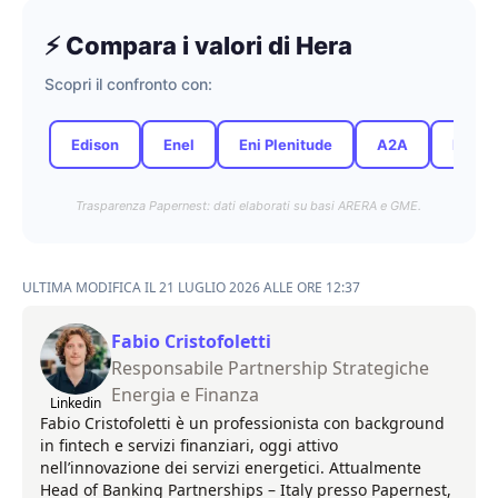
⚡ Compara i valori di Hera
Scopri il confronto con:
Edison
Enel
Eni Plenitude
A2A
Iren
Trasparenza Papernest: dati elaborati su basi ARERA e GME.
ULTIMA MODIFICA IL 21 LUGLIO 2026 ALLE ORE 12:37
Fabio Cristofoletti
Responsabile Partnership Strategiche
Energia e Finanza
Linkedin
Fabio Cristofoletti è un professionista con background
in fintech e servizi finanziari, oggi attivo
nell’innovazione dei servizi energetici. Attualmente
Head of Banking Partnerships – Italy presso Papernest,