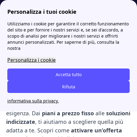
Personalizza i tuoi cookie
Utilizziamo i cookie per garantire il corretto funzionamento
Papernest.it
Fornitori
Hera Comm
More
del sito e per fornire i nostri servizi e, se sei d'accordo, a
scopo di analisi per migliorare i nostri servizi e offrirti
Hera Comm: scopri offerte,
annunci personalizzati. Per saperne di più, consulta la
nostra
contatti, servizi e storia
Personalizza i cookie
del fornitore
Accetta tutto
Vuoi scoprire se
Hera
è il
fornitore giusto
per
la tua casa o azienda? In questo articolo
Rifiuta
analizziamo le
migliori offerte luce e gas di
informativa sulla privacy.
Hera
, con
prezzi
,
vantaggi
e opzioni per ogni
esigenza. Dai
piani a prezzo fisso
alle
soluzioni
indicizzate
, ti aiutiamo a scegliere quella più
adatta a te. Scopri come
attivare un’offerta