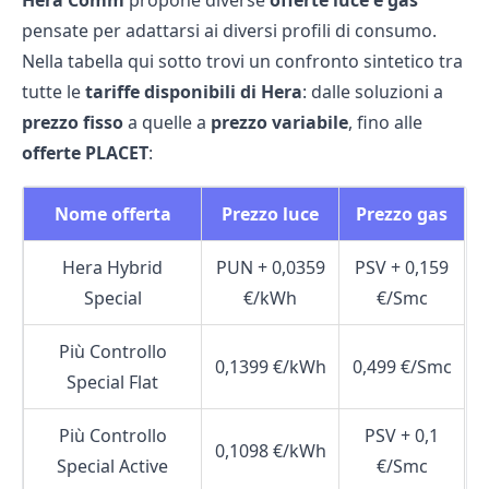
Hera Comm
propone diverse
offerte luce e gas
pensate per adattarsi ai diversi profili di consumo.
Nella tabella qui sotto trovi un confronto sintetico tra
tutte le
tariffe disponibili di Hera
: dalle soluzioni a
prezzo fisso
a quelle a
prezzo variabile
, fino alle
offerte PLACET
:
Nome offerta
Prezzo luce
Prezzo gas
Hera Hybrid
PUN + 0,0359
PSV
+ 0,159
Special
€/kWh
€/Smc
Più Controllo
0,1399 €/kWh
0,499 €/Smc
Special Flat
Più Controllo
PSV + 0,1
0,1098 €/kWh
Special Active
€/Smc