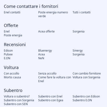
Come contattare i fornitori
Enel contatti
Poste energia numero
Tutti i contatti
verde
Offerte
Enel
Acea offerte
Sorgenia
Poste energia
Recensioni
Edison
Bluenergy
Sinergy
Pulsee
Acea
Sorgenia
E.ON
NeN
Voltura
Con accollo
Senza accollo
Con cambio fornitore
Mortis causa
Come fare la voltura con
Voltura con Sorgenia
Enel
Subentro
Voltura o subentro?
Subentro con Enel
Subentro con Edison
Subentro con Sorgenia
Subentro con Egea
Subentro E.ON
Subentro con SEN