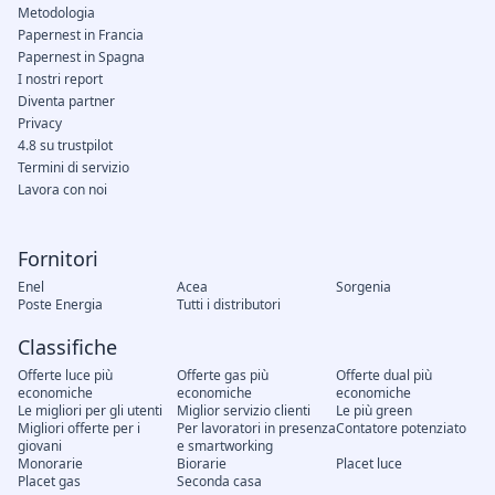
Metodologia
Papernest in Francia
Papernest in Spagna
I nostri report
Diventa partner
Privacy
4.8 su trustpilot
Termini di servizio
Lavora con noi
Fornitori
Enel
Acea
Sorgenia
Poste Energia
Tutti i distributori
Classifiche
Offerte luce più
Offerte gas più
Offerte dual più
economiche
economiche
economiche
Le migliori per gli utenti
Miglior servizio clienti
Le più green
Migliori offerte per i
Per lavoratori in presenza
Contatore potenziato
giovani
e smartworking
Monorarie
Biorarie
Placet luce
Placet gas
Seconda casa