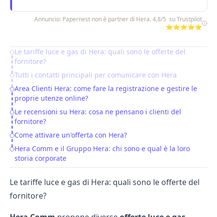
Annuncio: Papernest non è partner di Hera. 4,8/5 su Trustpilot
⭐⭐⭐⭐⭐
Le tariffe luce e gas di Hera: quali sono le offerte del
Table of Contents
fornitore?
Tutti i contatti principali per comunicare con Hera
Area Clienti Hera: come fare la registrazione e gestire le
proprie utenze online?
Le recensioni su Hera: cosa ne pensano i clienti del
fornitore?
Come attivare un'offerta con Hera?
Hera Comm e il Gruppo Hera: chi sono e qual è la loro
storia corporate
Le tariffe luce e gas di Hera: quali sono le offerte del
fornitore?