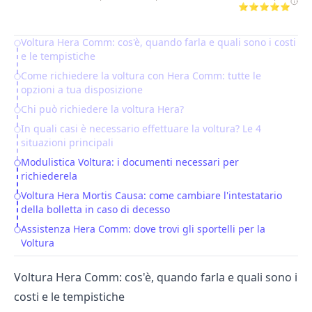
⭐⭐⭐⭐⭐
Voltura Hera Comm: cos'è, quando farla e quali sono i costi
Table of Contents
e le tempistiche
Come richiedere la voltura con Hera Comm: tutte le
opzioni a tua disposizione
Chi può richiedere la voltura Hera?
In quali casi è necessario effettuare la voltura? Le 4
situazioni principali
Modulistica Voltura: i documenti necessari per
richiederela
Voltura Hera Mortis Causa: come cambiare l'intestatario
della bolletta in caso di decesso
Assistenza Hera Comm: dove trovi gli sportelli per la
Voltura
Voltura Hera Comm: cos'è, quando farla e quali sono i
costi e le tempistiche