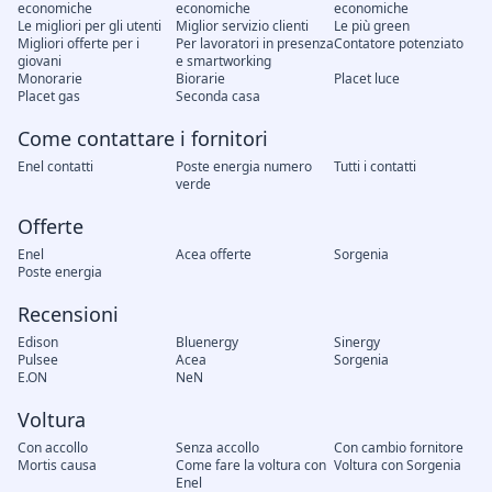
economiche
economiche
economiche
Le migliori per gli utenti
Miglior servizio clienti
Le più green
Migliori offerte per i
Per lavoratori in presenza
Contatore potenziato
giovani
e smartworking
Monorarie
Biorarie
Placet luce
Placet gas
Seconda casa
Come contattare i fornitori
Enel contatti
Poste energia numero
Tutti i contatti
verde
Offerte
Enel
Acea offerte
Sorgenia
Poste energia
Recensioni
Edison
Bluenergy
Sinergy
Pulsee
Acea
Sorgenia
E.ON
NeN
Voltura
Con accollo
Senza accollo
Con cambio fornitore
Mortis causa
Come fare la voltura con
Voltura con Sorgenia
Enel