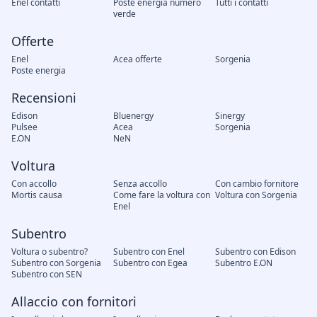
Enel contatti
Poste energia numero
Tutti i contatti
verde
Offerte
Enel
Acea offerte
Sorgenia
Poste energia
Recensioni
Edison
Bluenergy
Sinergy
Pulsee
Acea
Sorgenia
E.ON
NeN
Voltura
Con accollo
Senza accollo
Con cambio fornitore
Mortis causa
Come fare la voltura con
Voltura con Sorgenia
Enel
Subentro
Voltura o subentro?
Subentro con Enel
Subentro con Edison
Subentro con Sorgenia
Subentro con Egea
Subentro E.ON
Subentro con SEN
Allaccio con fornitori