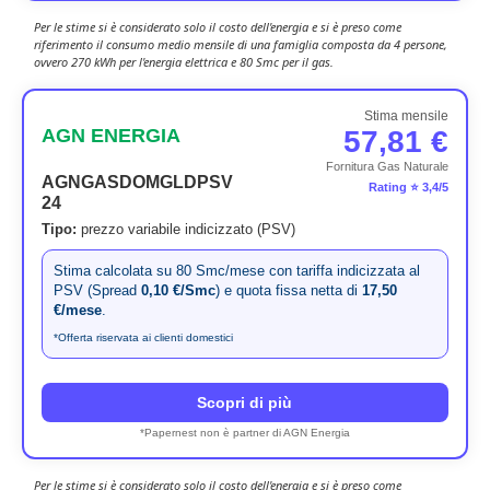
Per le stime si è considerato solo il costo dell'energia e si è preso come
riferimento il consumo medio mensile di una famiglia composta da 4 persone,
ovvero 270 kWh per l'energia elettrica e 80 Smc per il gas.
Stima mensile
AGN ENERGIA
57,81 €
Fornitura Gas Naturale
AGNGASDOMGLDPSV
Rating ⭐ 3,4/5
24
Tipo:
prezzo variabile indicizzato (PSV)
Stima calcolata su 80 Smc/mese con tariffa indicizzata al
PSV (Spread
0,10 €/Smc
) e quota fissa netta di
17,50
€/mese
.
*Offerta riservata ai clienti domestici
Scopri di più
*Papernest non è partner di AGN Energia
Per le stime si è considerato solo il costo dell'energia e si è preso come