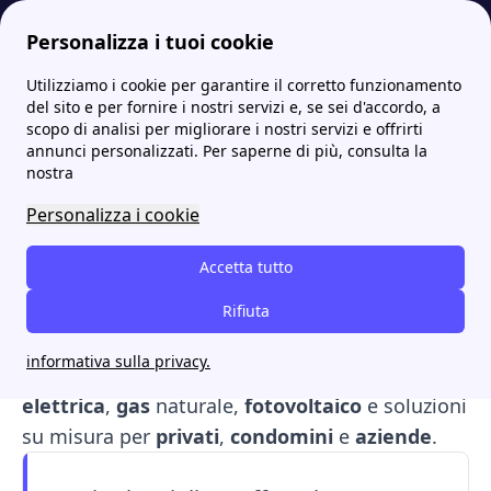
Personalizza i tuoi cookie
Utilizziamo i cookie per garantire il corretto funzionamento
Papernest.it
Fornitori
AGN Energia (ex Autogas Nord): luce, gas, GPL e non solo
More
del sito e per fornire i nostri servizi e, se sei d'accordo, a
scopo di analisi per migliorare i nostri servizi e offrirti
AGN Energia (ex Autogas
annunci personalizzati. Per saperne di più, consulta la
nostra
Nord): luce, gas, GPL e non
Personalizza i cookie
solo
Accetta tutto
AGN Energia S.p.a.
è un fornitore multiservizi
attivo nel
mercato libero
Rifiuta
italiano. Partendo dal
settore dei gas liquefatti, la compagnia ha
informativa sulla privacy.
ampliato la propria offerta integrando
energia
elettrica
,
gas
naturale,
fotovoltaico
e soluzioni
su misura per
privati
,
condomini
e
aziende
.