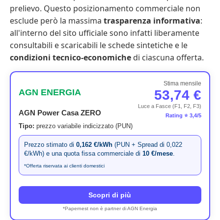
prelievo. Questo posizionamento commerciale non
esclude però la massima
trasparenza informativa
:
all'interno del sito ufficiale sono infatti liberamente
consultabili e scaricabili le schede sintetiche e le
condizioni tecnico-economiche
di ciascuna offerta.
Stima mensile
AGN ENERGIA
53,74 €
Luce a Fasce (F1, F2, F3)
AGN Power Casa ZERO
Rating ⭐ 3,4/5
Tipo:
prezzo variabile indicizzato (PUN)
Prezzo stimato di
0,162 €/kWh
(PUN + Spread di 0,022
€/kWh) e una quota fissa commerciale di
10 €/mese
.
*Offerta riservata ai clienti domestici
Scopri di più
*Papernest non è partner di AGN Energia