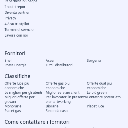
Papernest in Spagna
I nostri report
Diventa partner
Privacy
4.8 su trustpilot
Termini di servizio
Lavora con noi
Fornitori
Enel
Acea
Sorgenia
Poste Energia
Tutti i distributori
Classifiche
Offerte luce più
Offerte gas più
Offerte dual più
economiche
economiche
economiche
Le migliori per gli utenti
Miglior servizio clienti
Le più green
Migliori offerte per i
Per lavoratori in presenza
Contatore potenziato
giovani
e smartworking
Monorarie
Biorarie
Placet luce
Placet gas
Seconda casa
Come contattare i fornitori