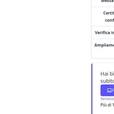
Messa
Certi
con
Verifica 
Ampliame
Hai b
subit
F
Servizio
Più di 