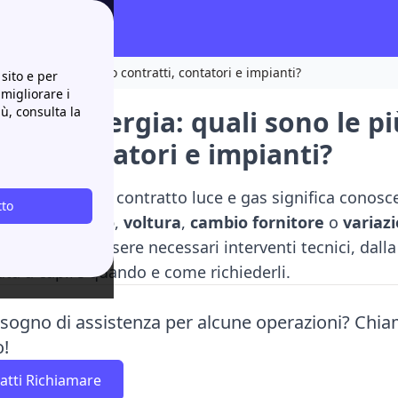
iù comuni riguardo contratti, contatori e impianti?
sito e per
 migliorare i
iù, consulta la
zioni energia: quali sono le p
tti, contatori e impianti?
rrettamente un contratto luce e gas significa conosc
tto
, come
subentro
,
voltura
,
cambio fornitore
o
variaz
nto
possono essere necessari interventi tecnici, dall
iuta a capire quando e come richiederli.
isogno di assistenza per alcune operazioni? Chiam
o!
atti Richiamare