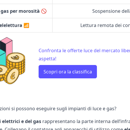
 gas per morosità
🚫
Sospensione del
elelettura 📶
Lettura remota dei cons
Confronta le offerte luce del mercato liber
aspetta!
Scopri ora la classifica
ioni si possono eseguire sugli impianti di luce e gas?
 elettrici e del gas
rappresentano la parte interna dell’infra
. Collegano il contatore agli apparecchi di utilizzo come
el