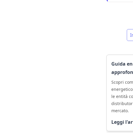
I
Guida ene
approfon
Scopri com
energetico
le entità c
distributor
mercato.
Leggi l'a