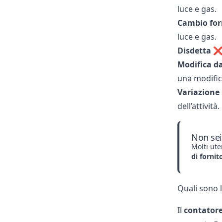
luce e gas
.
Cambio for
luce e gas
.
Disdetta
❌
Modifica da
una
modific
Variazione
dell’attività.
Non sei
Molti ut
di fornit
Quali sono 
Il
contator