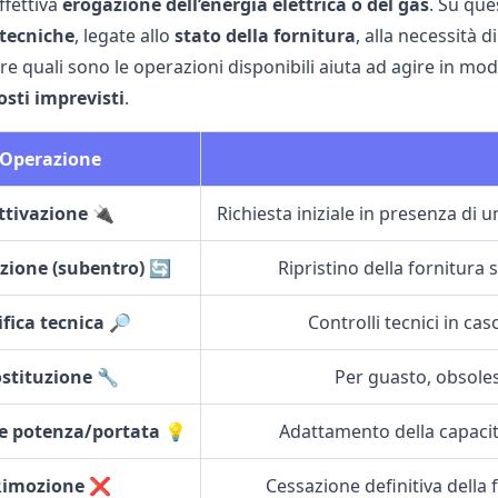
ffettiva
erogazione dell’energia elettrica o del gas
. Su que
 tecniche
, legate allo
stato della fornitura
, alla necessità d
 quali sono le operazioni disponibili aiuta ad agire in mo
osti imprevisti
.
Operazione
ttivazione 🔌
Richiesta iniziale in presenza di u
azione (subentro) 🔄
Ripristino della fornitura 
ifica tecnica 🔎
Controlli tecnici in c
ostituzione 🔧
Per guasto, obsole
e potenza/portata 💡
Adattamento della capacità
Rimozione ❌
Cessazione definitiva della