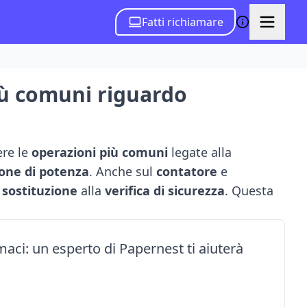
Fatti richiamare
iù comuni riguardo
ere le
operazioni più comuni
legate alla
ione di potenza
. Anche sul
contatore
e
a
sostituzione
alla
verifica di sicurezza
. Questa
aci: un esperto di Papernest ti aiuterà