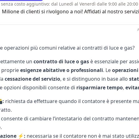
 senza costo aggiuntivo: dal Lunedì al Venerdì dalle 9:00 alle 20:00 
1 Milione di clienti si rivolgono a noi! Affidati al nostro se
A
e operazioni più comuni relative ai contratti di luce e gas?
rrettamente un
contratto di luce o gas
è essenziale per ass
e proprie
esigenze abitative o professionali
. Le
operazioni
la
cessazione del servizio
, e si distinguono in base allo
sta
e opzioni disponibili consente di
risparmiare tempo
,
evita
️:
richiesta da effettuare quando il contatore è presente ma 
atto.
consente di cambiare l’intestatario del contratto mantenendo
.
vazione ⚡️:
necessaria se il contatore non è mai stato utilizz