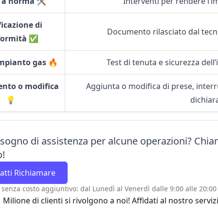
 a norma 🛠️
Interventi per rendere l’i
ficazione di
Documento rilasciato dal tecnic
formità ✅
impianto gas 🔥
Test di tenuta e sicurezza del
nto o modifica
Aggiunta o modifica di prese, interr
💡
dichiar
isogno di assistenza per alcune operazioni? Chiam
o!
atti Richiamare
 senza costo aggiuntivo: dal Lunedì al Venerdì dalle 9:00 alle 20:00 
1 Milione di clienti si rivolgono a noi! Affidati al nostro se