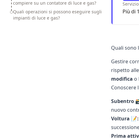
compiere su un contatore di luce e gas?
Servizio
Più di 
Quali operazioni si possono eseguire sugli
impianti di luce e gas?
Quali sono l
Gestire co
rispetto all
modifica
o 
Conoscere l
Subentro

nuovo contr
Voltura
📝:
successione
Prima atti