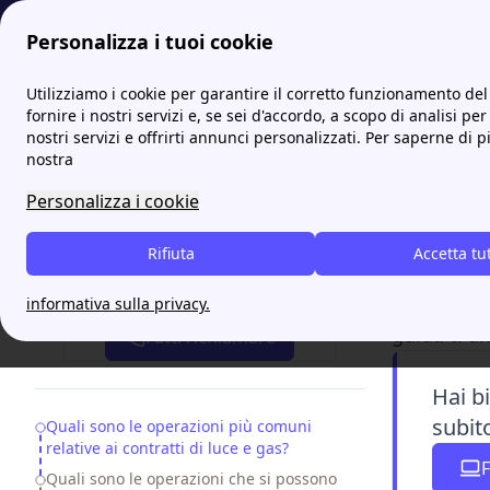
Personalizza i tuoi cookie
Papernest.it
Luce e Gas
Operazioni energia: quali sono le p
Utilizziamo i cookie per garantire il corretto funzionamento del 
fornire i nostri servizi e, se sei d'accordo, a scopo di analisi per
nostri servizi e offrirti annunci personalizzati. Per saperne di p
Opera
nostra
contra
Personalizza i cookie
Gestire co
Rifiuta
Accetta tu
fornitura
Attiva gratis un'offerta in 5 minuti
sull’
impia
informativa sulla privacy.
guida ti a
Fatti richiamare
Hai b
subit
Table of Contents
Quali sono le operazioni più comuni
relative ai contratti di luce e gas?
F
Quali sono le operazioni che si possono