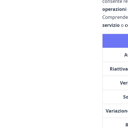
consente l’e
operazioni
Comprendere
servizio
o
c
A
Riattiv
Ver
S
Variazion