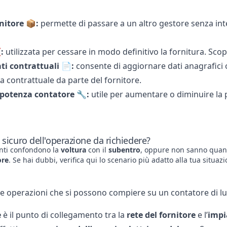
nitore 📦:
permette di passare a un altro gestore senza inte
:
utilizzata per cessare in modo definitivo la fornitura. Sc
ti contrattuali 📄:
consente di aggiornare dati anagrafici
a contrattuale da parte del fornitore
.
 potenza contatore 🔧:
utile per aumentare o diminuire la 
 sicuro dell'operazione da richiedere?
enti confondono la
voltura
con il
subentro
, oppure non sanno quan
ore
. Se hai dubbi, verifica
qui lo scenario più adatto alla tua situaz
le operazioni che si possono compiere su un contatore di lu
e
è il punto di collegamento tra la
rete del fornitore
e l’
impi