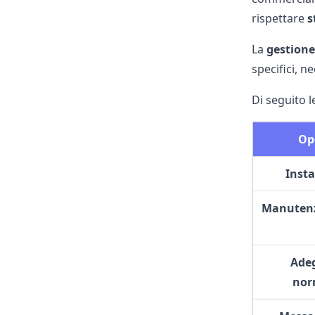
rispettare
s
La
gestion
specifici, n
Di seguito l
Op
Insta
Manutenz
Ade
nor