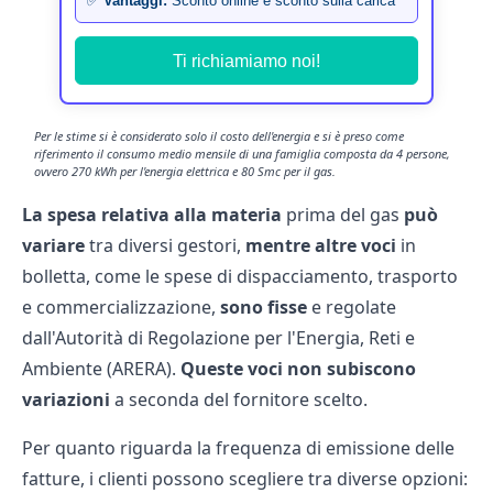
✅
Vantaggi:
Sconto online e sconto sulla carica
Ti richiamiamo noi!
Per le stime si è considerato solo il costo dell'energia e si è preso come
riferimento il consumo medio mensile di una famiglia composta da 4 persone,
ovvero 270 kWh per l'energia elettrica e 80 Smc per il gas.
La spesa relativa alla materia
prima del gas
può
variare
tra diversi gestori,
mentre altre voci
in
bolletta, come le spese di dispacciamento, trasporto
e commercializzazione,
sono fisse
e regolate
dall'Autorità di Regolazione per l'Energia, Reti e
Ambiente (ARERA).
Queste voci non subiscono
variazioni
a seconda del fornitore scelto.
Per quanto riguarda la frequenza di emissione delle
fatture, i clienti possono scegliere tra diverse opzioni: