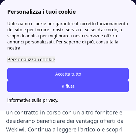
Personalizza i tuoi cookie
Utilizziamo i cookie per garantire il corretto funzionamento
Papernest.it
Offerte
Offerta prezzo fisso Wekiwi: costi, caratteristiche e vantaggi
More
del sito e per fornire i nostri servizi e, se sei d'accordo, a
scopo di analisi per migliorare i nostri servizi e offrirti
Offerta prezzo fisso
annunci personalizzati. Per saperne di più, consulta la
nostra
Wekiwi: costi,
Personalizza i cookie
caratteristiche e vantaggi
Accetta tutto
L'offerta
Offerta non disponibile di Wekiwi
per
la Luce e per il Gas è stata progettata per
Rifiuta
soddisfare sia coloro che desiderano attivare
informativa sulla privacy.
un nuovo contatore, sia coloro che hanno già
un contratto in corso con un altro fornitore e
desiderano beneficiare dei vantaggi offerti da
Wekiwi. Continua a leggere l'articolo e scopri