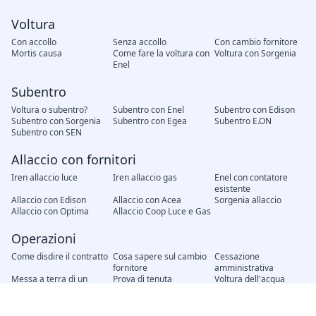
Voltura
Con accollo
Senza accollo
Con cambio fornitore
Mortis causa
Come fare la voltura con
Voltura con Sorgenia
Enel
Subentro
Voltura o subentro?
Subentro con Enel
Subentro con Edison
Subentro con Sorgenia
Subentro con Egea
Subentro E.ON
Subentro con SEN
Allaccio con fornitori
Iren allaccio luce
Iren allaccio gas
Enel con contatore
esistente
Allaccio con Edison
Allaccio con Acea
Sorgenia allaccio
Allaccio con Optima
Allaccio Coop Luce e Gas
Operazioni
Come disdire il contratto
Cosa sapere sul cambio
Cessazione
fornitore
amministrativa
Messa a terra di un
Prova di tenuta
Voltura dell'acqua
impianto elettrico
dell'impianto a gas
Modifica unilaterale del
Recesso del contratto
Attivazione nuovo
contratto, cosa fare?
contratto