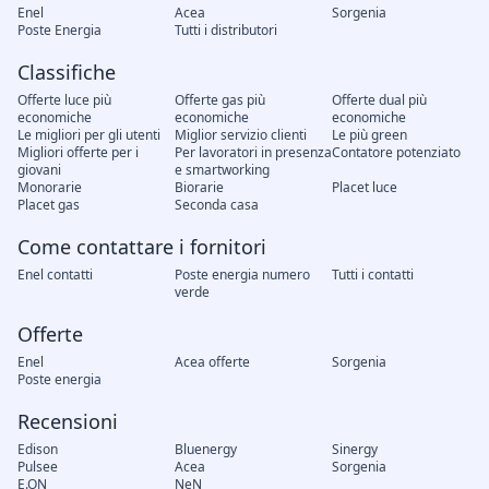
Enel
Acea
Sorgenia
Poste Energia
Tutti i distributori
Classifiche
Offerte luce più
Offerte gas più
Offerte dual più
economiche
economiche
economiche
Le migliori per gli utenti
Miglior servizio clienti
Le più green
Migliori offerte per i
Per lavoratori in presenza
Contatore potenziato
giovani
e smartworking
Monorarie
Biorarie
Placet luce
Placet gas
Seconda casa
Come contattare i fornitori
Enel contatti
Poste energia numero
Tutti i contatti
verde
Offerte
Enel
Acea offerte
Sorgenia
Poste energia
Recensioni
Edison
Bluenergy
Sinergy
Pulsee
Acea
Sorgenia
E.ON
NeN