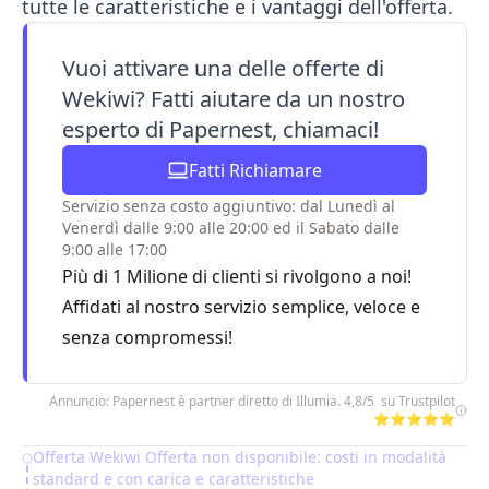
tutte le caratteristiche e i vantaggi dell'offerta.
Vuoi attivare una delle offerte di
Wekiwi? Fatti aiutare da un nostro
esperto di Papernest, chiamaci!
Fatti Richiamare
Servizio senza costo aggiuntivo: dal Lunedì al
Venerdì dalle 9:00 alle 20:00 ed il Sabato dalle
9:00 alle 17:00
Più di 1 Milione di clienti si rivolgono a noi!
Affidati al nostro servizio semplice, veloce e
senza compromessi!
Annuncio: Papernest è partner diretto di Illumia. 4,8/5 su Trustpilot
⭐⭐⭐⭐⭐
Offerta Wekiwi Offerta non disponibile: costi in modalità
Table of Contents
standard e con carica e caratteristiche