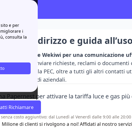
so
sito e per
 migliorare i
iù, consulta la
kiwi: indirizzo e guida all’us
no di contattare Wekiwi per una comunicazione uff
to giusto per inviare richieste, reclami o documenti 
tto
me utilizzare la PEC, oltre a tutti gli altri contatti u
de, email e sedi aziendali.
a Papernest per attivare la tariffa luce e gas più
atti Richiamare
 senza costo aggiuntivo: dal Lunedì al Venerdì dalle 9:00 alle 20:00 
1 Milione di clienti si rivolgono a noi! Affidati al nostro se