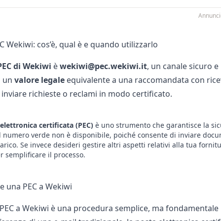
Annunci
C Wekiwi: cos’è, qual è e quando utilizzarlo
PEC di
Wekiwi
è
wekiwi@pec.wekiwi.it
, un canale sicuro e
n un
valore legale
equivalente a una raccomandata con ricevu
 inviare richieste o reclami in modo certificato.
elettronica certificata (PEC)
è uno strumento che garantisce la sicu
 numero verde non è disponibile, poiché consente di inviare docum
carico. Se invece desideri gestire altri aspetti relativi alla tua forn
r semplificare il processo.
e una PEC a Wekiwi
 PEC a
Wekiwi
è una procedura semplice, ma fondamentale pe