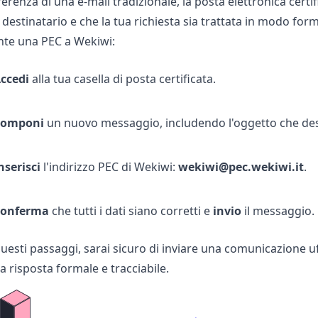
fferenza di una e-mail tradizionale, la posta elettronica cert
 destinatario e che la tua richiesta sia trattata in modo for
te una PEC a Wekiwi:
ccedi
alla tua casella di posta certificata.
Componi
un nuovo messaggio, includendo l'oggetto che des
nserisci
l'indirizzo PEC di Wekiwi:
wekiwi@pec.wekiwi.it
.
onferma
che tutti i dati siano corretti e
invio
il messaggio.
sti passaggi, sarai sicuro di inviare una comunicazione uffi
 risposta formale e tracciabile.