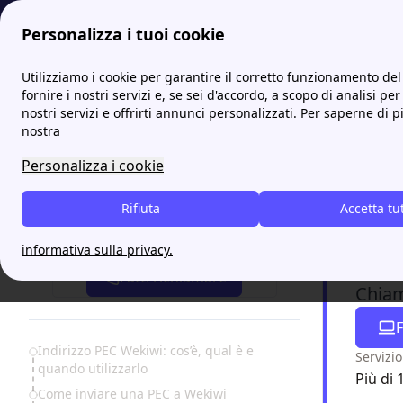
Personalizza i tuoi cookie
Papernest.it
Wekiwi
PEC Wekiwi: indirizzo e guida all’u
Utilizziamo i cookie per garantire il corretto funzionamento del 
More
fornire i nostri servizi e, se sei d'accordo, a scopo di analisi per
nostri servizi e offrirti annunci personalizzati. Per saperne di p
PEC We
nostra
Personalizza i cookie
Hai bisog
lo strumen
Rifiuta
Accetta tu
quando e co
Attiva gratis un'offerta in 5 minuti
numero ver
informativa sulla privacy.
Fatti richiamare
Chiam
F
Table of Contents
Indirizzo PEC Wekiwi: cos’è, qual è e
Servizio
quando utilizzarlo
Più di 
Come inviare una PEC a Wekiwi