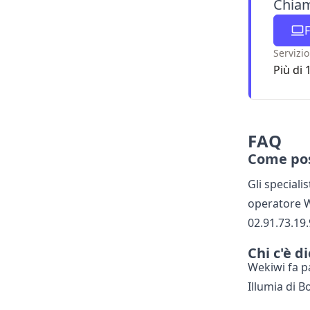
Chiam
F
Servizio
Più di 
FAQ
Come pos
Gli speciali
operatore W
02.91.73.19
Chi c'è d
Wekiwi fa pa
Illumia di B