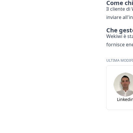
Come chi
Il cliente 
inviare all'
Che gest
Wekiwi è st
fornisce ene
ULTIMA MODIFIC
Linkedi