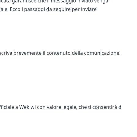
ificata garantisce che il messaggio inviato venga
male. Ecco i passaggi da seguire per inviare
criva brevemente il contenuto della comunicazione.
ciale a Wekiwi con valore legale, che ti consentirà di