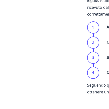
legale. A di
ricevuto dal
correttamen
A
I
C
Seguendo que
ottenere una