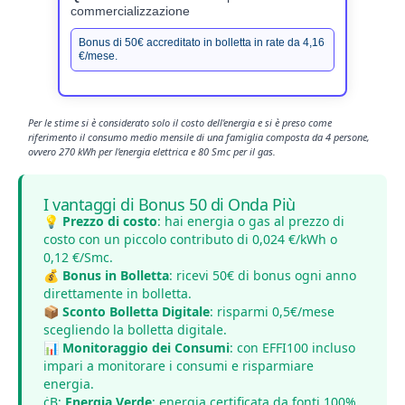
commercializzazione
Bonus di 50€ accreditato in bolletta in rate da 4,16
€/mese.
Per le stime si è considerato solo il costo dell'energia e si è preso come
riferimento il consumo medio mensile di una famiglia composta da 4 persone,
ovvero 270 kWh per l'energia elettrica e 80 Smc per il gas.
I vantaggi di Bonus 50 di Onda Più
💡
Prezzo di costo
: hai energia o gas al prezzo di
costo con un piccolo contributo di 0,024 €/kWh o
0,12 €/Smc.
💰
Bonus in Bolletta
: ricevi 50€ di bonus ogni anno
direttamente in bolletta.
📦
Sconto Bolletta Digitale
: risparmi 0,5€/mese
scegliendo la bolletta digitale.
📊
Monitoraggio dei Consumi
: con EFFI100 incluso
impari a monitorare i consumi e risparmiare
energia.
ċB;️
Energia Verde
: energia certificata da fonti 100%