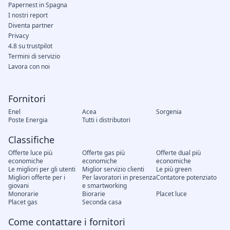
Papernest in Spagna
I nostri report
Diventa partner
Privacy
4.8 su trustpilot
Termini di servizio
Lavora con noi
Fornitori
Enel
Acea
Sorgenia
Poste Energia
Tutti i distributori
Classifiche
Offerte luce più
Offerte gas più
Offerte dual più
economiche
economiche
economiche
Le migliori per gli utenti
Miglior servizio clienti
Le più green
Migliori offerte per i
Per lavoratori in presenza
Contatore potenziato
giovani
e smartworking
Monorarie
Biorarie
Placet luce
Placet gas
Seconda casa
Come contattare i fornitori