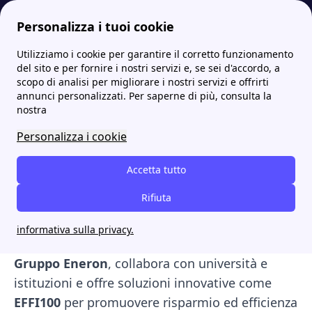
Personalizza i tuoi cookie
Utilizziamo i cookie per garantire il corretto funzionamento
Papernest.it
Fornitori
Onda Più: la guida completa con offerte, contatti e recensioni del fornitore
More
del sito e per fornire i nostri servizi e, se sei d'accordo, a
scopo di analisi per migliorare i nostri servizi e offrirti
Onda Più: la guida
annunci personalizzati. Per saperne di più, consulta la
nostra
completa con offerte,
Personalizza i cookie
contatti e recensioni del
fornitore
Accetta tutto
Rifiuta
Fondata nel
2008
in
Sicilia
,
Onda Più
è oggi
fornitore di luce e gas nel mercato libero
informativa sulla privacy.
italiano con
oltre 50.000 clienti
. Parte del
Gruppo Eneron
, collabora con università e
istituzioni e offre soluzioni innovative come
EFFI100
per promuovere risparmio ed efficienza