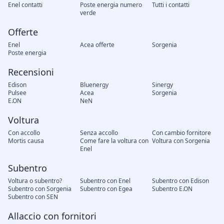
Enel contatti
Poste energia numero
Tutti i contatti
verde
Offerte
Enel
Acea offerte
Sorgenia
Poste energia
Recensioni
Edison
Bluenergy
Sinergy
Pulsee
Acea
Sorgenia
E.ON
NeN
Voltura
Con accollo
Senza accollo
Con cambio fornitore
Mortis causa
Come fare la voltura con
Voltura con Sorgenia
Enel
Subentro
Voltura o subentro?
Subentro con Enel
Subentro con Edison
Subentro con Sorgenia
Subentro con Egea
Subentro E.ON
Subentro con SEN
Allaccio con fornitori