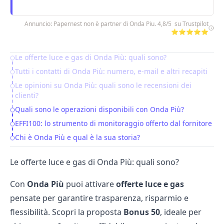
Annuncio: Papernest non è partner di Onda Piu. 4,8/5 su Trustpilot
⭐⭐⭐⭐⭐
Le offerte luce e gas di Onda Più: quali sono?
Table of Contents
Tutti i contatti di Onda Più: numero, e-mail e altri recapiti
Le opinioni su Onda Più: quali sono le recensioni dei
clienti?
Quali sono le operazioni disponibili con Onda Più?
EFFI100: lo strumento di monitoraggio offerto dal fornitore
Chi è Onda Più e qual è la sua storia?
Le offerte luce e gas di Onda Più: quali sono?
Con
Onda Più
puoi attivare
offerte luce e gas
pensate per garantire trasparenza, risparmio e
flessibilità. Scopri la proposta
Bonus 50
, ideale per