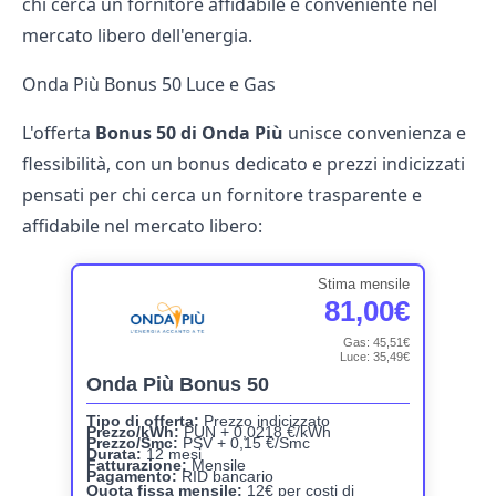
chi cerca un fornitore affidabile e conveniente nel
mercato libero dell'energia.
Onda Più Bonus 50 Luce e Gas
L'offerta
Bonus 50 di Onda Più
unisce convenienza e
flessibilità, con un bonus dedicato e prezzi indicizzati
pensati per chi cerca un fornitore trasparente e
affidabile nel mercato libero:
Stima mensile
81,00€
Gas: 45,51€
Luce: 35,49€
Onda Più Bonus 50
Tipo di offerta:
Prezzo indicizzato
Prezzo/kWh:
PUN + 0,0218 €/kWh
Prezzo/Smc:
PSV + 0,15 €/Smc
Durata:
12 mesi
Fatturazione:
Mensile
Pagamento:
RID bancario
Quota fissa mensile:
12€ per costi di