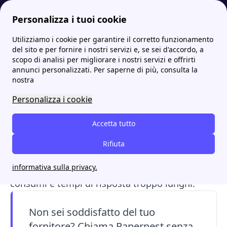
Personalizza i tuoi cookie
Utilizziamo i cookie per garantire il corretto funzionamento
Papernest.it
Onda Più
Le recensioni di Onda Più: cosa ne pensano i clienti?
More
del sito e per fornire i nostri servizi e, se sei d'accordo, a
scopo di analisi per migliorare i nostri servizi e offrirti
Le recensioni di Onda Più:
annunci personalizzati. Per saperne di più, consulta la
nostra
cosa ne pensano i clienti?
Personalizza i cookie
Onda Più Energia
riceve giudizi contrastanti da
Accetta tutto
parte dei clienti: molti ne apprezzano la
trasparenza, la rapidità dell’assistenza e i prezzi
Rifiuta
competitivi, mentre altri segnalano problemi
informativa sulla privacy.
legati a bollette poco chiare, gestione dei
consumi e tempi di risposta troppo lunghi.
Non sei soddisfatto del tuo
fornitore? Chiama Papernest senza