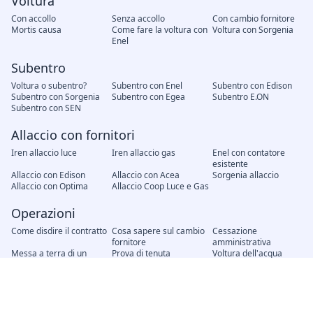
Voltura
Con accollo
Senza accollo
Con cambio fornitore
Mortis causa
Come fare la voltura con
Voltura con Sorgenia
Enel
Subentro
Voltura o subentro?
Subentro con Enel
Subentro con Edison
Subentro con Sorgenia
Subentro con Egea
Subentro E.ON
Subentro con SEN
Allaccio con fornitori
Iren allaccio luce
Iren allaccio gas
Enel con contatore
esistente
Allaccio con Edison
Allaccio con Acea
Sorgenia allaccio
Allaccio con Optima
Allaccio Coop Luce e Gas
Operazioni
Come disdire il contratto
Cosa sapere sul cambio
Cessazione
fornitore
amministrativa
Messa a terra di un
Prova di tenuta
Voltura dell'acqua
impianto elettrico
dell'impianto a gas
Modifica unilaterale del
Recesso del contratto
Attivazione nuovo
contratto, cosa fare?
contratto
Interruzione energia
Distacco del gas senza
elettrica senza preavviso
preavviso