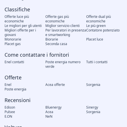
Classifiche
Offerte luce più
Offerte gas più
Offerte dual più
economiche
economiche
economiche
Le migliori per gli utenti
Miglior servizio clienti
Le più green
Migliori offerte per i
Per lavoratori in presenza
Contatore potenziato
giovani
e smartworking
Monorarie
Biorarie
Placet luce
Placet gas
Seconda casa
Come contattare i fornitori
Enel contatti
Poste energia numero
Tutti i contatti
verde
Offerte
Enel
Acea offerte
Sorgenia
Poste energia
Recensioni
Edison
Bluenergy
Sinergy
Pulsee
Acea
Sorgenia
E.ON
NeN