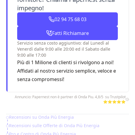
impegno!
02 94 75 68 03
Fatti Richiamare
Servizio senza costo aggiuntivo: dal Lunedì al
Venerdì dalle 9:00 alle 20:00 ed il Sabato dalle
9:00 alle 17:00
Più di 1 Milione di clienti si rivolgono a noi!
Affidati al nostro servizio semplice, veloce e
senza compromessi!
Annuncio: Papernest non è partner di Onda Piu. 4,8/5 su Trustpilot
⭐⭐⭐⭐⭐
Recensioni su Onda Più Energia
Table of Contents
Recensioni sulle Offerte di Onda Più Energia
Pro e Contro di Onda Più Energia