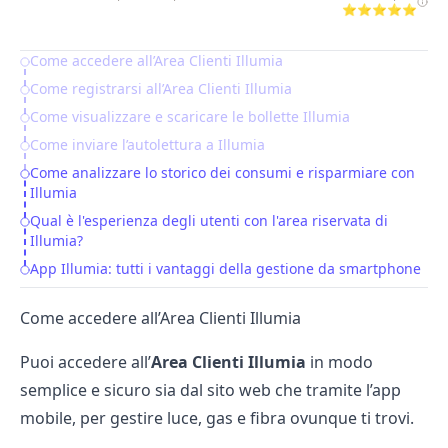
⭐⭐⭐⭐⭐
Come accedere all’Area Clienti Illumia
Table of Contents
Come registrarsi all’Area Clienti Illumia
Come visualizzare e scaricare le bollette Illumia
Come inviare l’autolettura a Illumia
Come analizzare lo storico dei consumi e risparmiare con
Illumia
Qual è l'esperienza degli utenti con l'area riservata di
Illumia?
App Illumia: tutti i vantaggi della gestione da smartphone
Come accedere all’Area Clienti Illumia
Puoi accedere all’
Area Clienti Illumia
in modo
semplice e sicuro sia dal sito web che tramite l’app
mobile, per gestire luce, gas e fibra ovunque ti trovi.