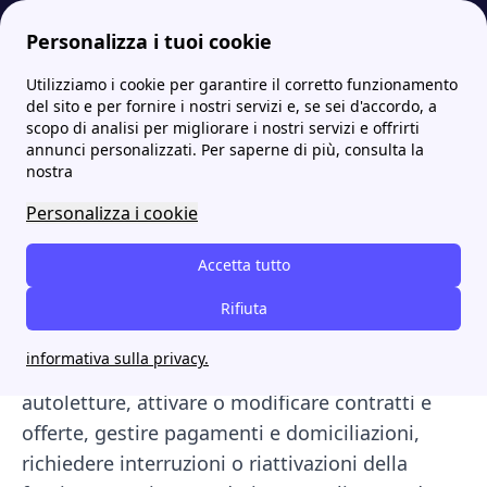
Personalizza i tuoi cookie
Utilizziamo i cookie per garantire il corretto funzionamento
Papernest.it
Illumia
Login, registrazione e gestione bollette online sull'area clienti Illumia
More
del sito e per fornire i nostri servizi e, se sei d'accordo, a
scopo di analisi per migliorare i nostri servizi e offrirti
Login, registrazione e
annunci personalizzati. Per saperne di più, consulta la
nostra
gestione bollette online
Personalizza i cookie
sull'area clienti Illumia
Accetta tutto
L’Area Clienti Illumia
è lo strumento online per
gestire luce, gas e fibra in modo semplice e
Rifiuta
veloce da qualsiasi dispositivo. Puoi consultare
informativa sulla privacy.
le bollette, monitorare i consumi, inviare
autoletture, attivare o modificare contratti e
offerte, gestire pagamenti e domiciliazioni,
richiedere interruzioni o riattivazioni della