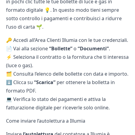
in pochi clic tutte le tue bollette di luce e gas in
formato digitale 💡. In questo modo tieni sempre
sotto controllo i pagamenti e contribuisci a ridurre
l’uso di carta 🌱.
🔑 Accedi all’Area Clienti Illumia con le tue credenziali.
📄 Vai alla sezione
“Bollette”
o
“Documenti”
.
⚡ Seleziona il contratto o la fornitura che ti interessa
(luce o gas).
🗂 Consulta l’elenco delle bollette con data e importo.
⬇ Clicca su
“Scarica”
per ottenere la bolletta in
formato PDF.
💻 Verifica lo stato dei pagamenti e attiva la
fatturazione digitale per riceverle solo online.
Come inviare l’autolettura a Illumia
Inviare
l’autolettura
del
contatore
a Illumia è