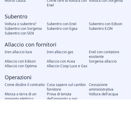
Mortis causa
Come fare la voltura con
Voltura con Sorgenia
Enel
Subentro
Voltura o subentro?
Subentro con Enel
Subentro con Edison
Subentro con Sorgenia
Subentro con Egea
Subentro E.ON
Subentro con SEN
Allaccio con fornitori
Iren allaccio luce
Iren allaccio gas
Enel con contatore
esistente
Allaccio con Edison
Allaccio con Acea
Sorgenia allaccio
Allaccio con Optima
Allaccio Coop Luce e Gas
Operazioni
Come disdire il contratto
Cosa sapere sul cambio
Cessazione
fornitore
amministrativa
Messa a terra di un
Prova di tenuta
Voltura dell'acqua
impianto elettrico
dell'impianto a gas
Modifica unilaterale del
Recesso del contratto
Attivazione nuovo
contratto, cosa fare?
contratto
Interruzione energia
Distacco del gas senza
elettrica senza preavviso
preavviso