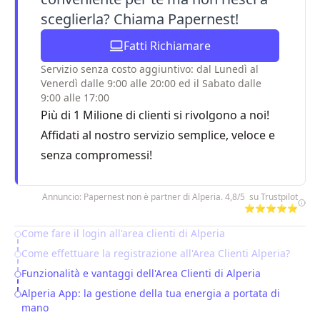
sceglierla? Chiama Papernest!
Fatti Richiamare
Servizio senza costo aggiuntivo: dal Lunedì al
Venerdì dalle 9:00 alle 20:00 ed il Sabato dalle
9:00 alle 17:00
Più di 1 Milione di clienti si rivolgono a noi!
Affidati al nostro servizio semplice, veloce e
senza compromessi!
Annuncio: Papernest non è partner di Alperia. 4,8/5 su Trustpilot
⭐⭐⭐⭐⭐
Come fare il login all'area clienti di Alperia
Table of Contents
Come effettuare la registrazione all'Area Clienti Alperia?
Funzionalità e vantaggi dell'Area Clienti di Alperia
Alperia App: la gestione della tua energia a portata di
mano