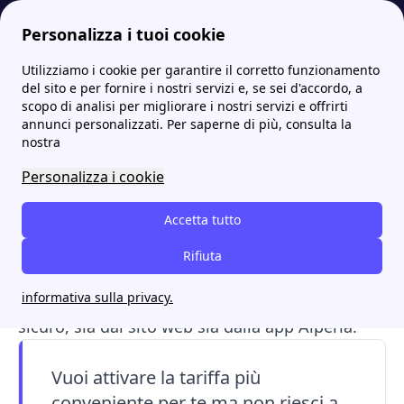
Personalizza i tuoi cookie
Utilizziamo i cookie per garantire il corretto funzionamento
Papernest.it
Alperia
Area Clienti Alperia: ecco tutto ciò che devi sapere
More
del sito e per fornire i nostri servizi e, se sei d'accordo, a
scopo di analisi per migliorare i nostri servizi e offrirti
Area Clienti Alperia: ecco
annunci personalizzati. Per saperne di più, consulta la
nostra
tutto ciò che devi sapere
Personalizza i cookie
L’Area Clienti Alperia permette di gestire in
Accetta tutto
autonomia la fornitura di luce e gas: è possibile
consultare e scaricare le bollette, monitorare i
Rifiuta
consumi, comunicare l’autolettura e aggiornare
informativa sulla privacy.
i propri dati personali in modo semplice e
sicuro, sia dal sito web sia dalla app Alperia.
Vuoi attivare la tariffa più
conveniente per te ma non riesci a