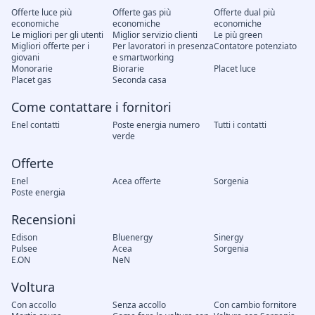
Offerte luce più
Offerte gas più
Offerte dual più
economiche
economiche
economiche
Le migliori per gli utenti
Miglior servizio clienti
Le più green
Migliori offerte per i
Per lavoratori in presenza
Contatore potenziato
giovani
e smartworking
Monorarie
Biorarie
Placet luce
Placet gas
Seconda casa
Come contattare i fornitori
Enel contatti
Poste energia numero
Tutti i contatti
verde
Offerte
Enel
Acea offerte
Sorgenia
Poste energia
Recensioni
Edison
Bluenergy
Sinergy
Pulsee
Acea
Sorgenia
E.ON
NeN
Voltura
Con accollo
Senza accollo
Con cambio fornitore