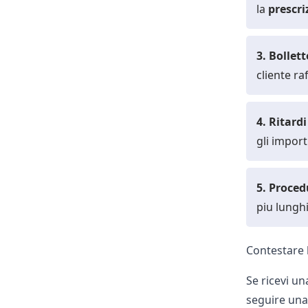
la
prescri
3. Bollet
cliente ra
4. Ritard
gli import
5. Proced
piu lunghi
Contestare l
Se ricevi u
seguire una