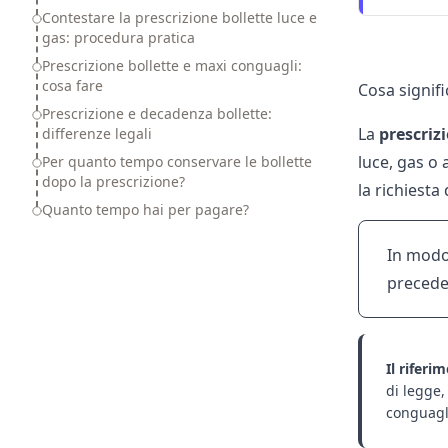
Contestare la prescrizione bollette luce e
gas: procedura pratica
Prescrizione bollette e maxi conguagli:
cosa fare
Cosa signifi
Prescrizione e decadenza bollette:
La
prescriz
differenze legali
luce, gas o a
Per quanto tempo conservare le bollette
dopo la prescrizione?
la richiesta
Quanto tempo hai per pagare?
In modo 
precede
Il riferi
di legge,
conguagl