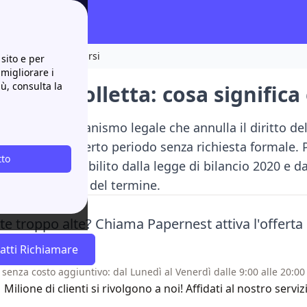
ica e come comportarsi
sito e per
 migliorare i
iù, consulta la
izione bolletta: cosa signific
zione
è il meccanismo legale che annulla il diritto de
e trascorre un certo periodo senza richiesta formale. 
tto
 anni
, come stabilito dalla legge di bilancio 2020 e d
i o interruzioni del termine.
tte troppo alte? Chiama Papernest attiva l'offerta
atti Richiamare
 senza costo aggiuntivo: dal Lunedì al Venerdì dalle 9:00 alle 20:00 
1 Milione di clienti si rivolgono a noi! Affidati al nostro se