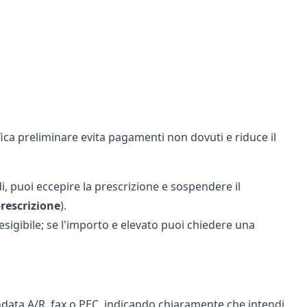
fica preliminare evita pagamenti non dovuti e riduce il
lidi, puoi eccepire la prescrizione e sospendere il
rescrizione
).
o esigibile; se l'importo e elevato puoi chiedere una
ata A/R, fax o PEC, indicando chiaramente che intendi