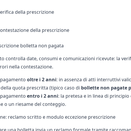
erifica della prescrizione
ontestazione della prescrizione
escrizione bolletta non pagata
to controlla date, consumi e comunicazioni ricevute: la veri
rrori nella contestazione.
di pagamento
oltre i 2 anni
: in assenza di atti interruttivi va
ella quota prescritta (tipico caso di
bollette non pagate p
di pagamento
entro i 2 anni
: la pretesa e in linea di principi
ne o un riesame del conteggio.
ne: reclamo scritto e modulo eccezione prescrizione
tare una
bolletta
invia un reclamo formale tramite raccomand