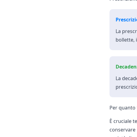
Prescriz
La prescr
bollette,
Decaden
La decade
prescriz
Per quanto 
È cruciale t
conservare l