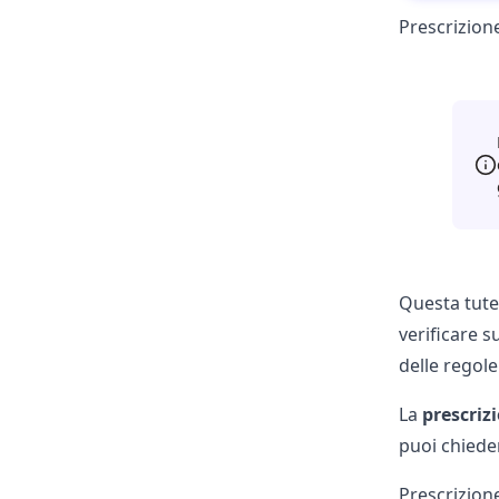
Prescrizione
Questa tute
verificare 
delle regol
La
prescriz
puoi chieder
Prescrizione