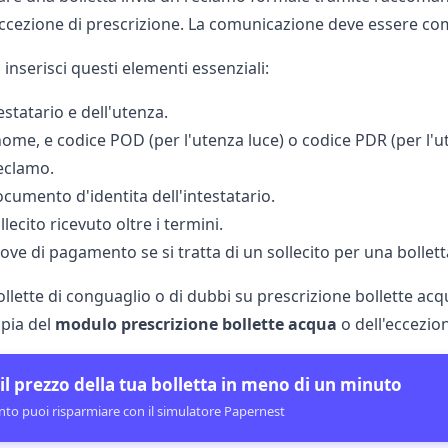
'eccezione di prescrizione. La comunicazione deve essere c
inserisci questi elementi essenziali:
testatario e dell'utenza.
ome, e codice
POD
(per l'utenza luce) o codice
PDR
(per l'u
reclamo.
cumento d'identita dell'intestatario.
llecito ricevuto oltre i termini.
ove di pagamento se si tratta di un sollecito per una bollett
ollette di conguaglio
o di dubbi su prescrizione bollette acq
pia del
modulo prescrizione bollette acqua
o dell'eccezion
 il prezzo della tua bolletta in meno di un minuto
nto puoi risparmiare con il simulatore Papernest