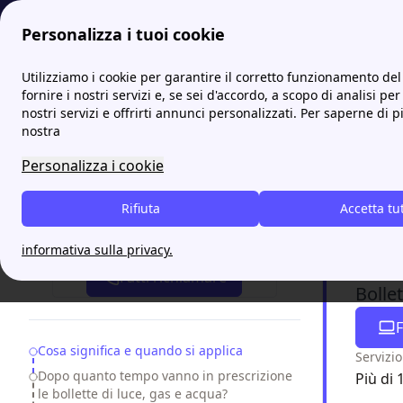
Personalizza i tuoi cookie
Papernest.it
Bolletta
Prescrizione bolletta: cosa signif
Utilizziamo i cookie per garantire il corretto funzionamento del 
More
fornire i nostri servizi e, se sei d'accordo, a scopo di analisi per
nostri servizi e offrirti annunci personalizzati. Per saperne di p
Prescr
nostra
Personalizza i cookie
La
prescri
bolletta s
Rifiuta
Accetta tu
fissata a
2
Attiva gratis un'offerta in 5 minuti
contenzios
informativa sulla privacy.
Fatti richiamare
Bolle
F
Table of Contents
Cosa significa e quando si applica
Servizio
Dopo quanto tempo vanno in prescrizione
Più di 
le bollette di luce, gas e acqua?