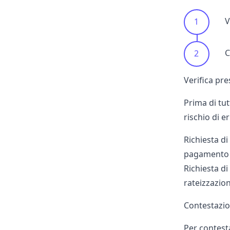
V
C
Verifica pr
Prima di tut
rischio di e
Richiesta 
pagamento d
Richiesta 
rateizzazio
Contestazio
Per contes