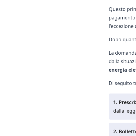
Questo prin
pagamento so
l'eccezione 
Dopo quanto
La domanda
dalla situaz
energia ele
Di seguito t
1. Prescr
dalla legg
2. Bollet