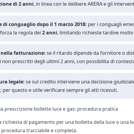
zione di 2 anni
, in linea con le delibere ARERA e gli interven
te di conguaglio dopo il 1 marzo 2018:
per i conguagli emessi
fforza la regola dei
2 anni
, limitando richieste tardive molt
i nella fatturazione:
se il ritardo dipende da fornitore o dis
i non prescritti degli ultimi 2 anni, con possibilita di contes
ura legale:
se sul credito interviene una decisione giudizial
; per questo e utile verificare sempre gli atti ricevuti.
a prescrizione bollette luce e gas: procedura pratica
na richiesta di pagamento per una
bolletta della luce
o una
b
 procedura tracciabile e completa.