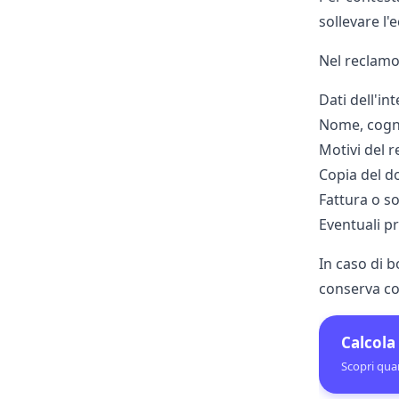
sollevare l
Nel reclamo 
Dati dell'in
Nome, cogn
Motivi del 
Copia del do
Fattura o so
Eventuali pr
In caso di
b
conserva co
Calcola
Scopri qua