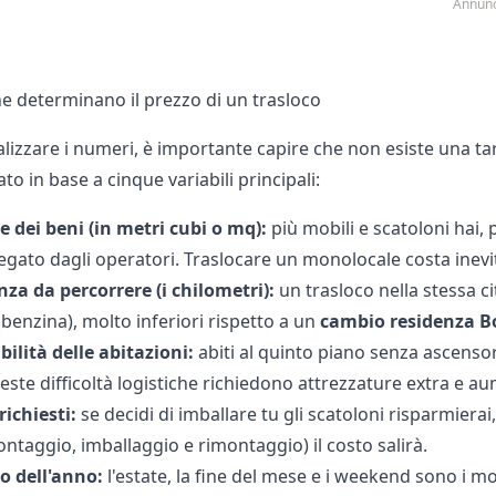
Annunc
che determinano il prezzo di un trasloco
lizzare i numeri, è importante capire che non esiste una ta
to in base a cinque variabili principali:
e dei beni (in metri cubi o mq):
più mobili e scatoloni hai,
gato dagli operatori. Traslocare un monolocale costa inevit
nza da percorrere (i chilometri):
un trasloco nella stessa ci
benzina), molto inferiori rispetto a un
cambio residenza B
bilità delle abitazioni:
abiti al quinto piano senza ascensor
ste difficoltà logistiche richiedono attrezzature extra e au
 richiesti:
se decidi di imballare tu gli scatoloni risparmierai
ntaggio, imballaggio e rimontaggio) il costo salirà.
do dell'anno:
l'estate, la fine del mese e i weekend sono i mom