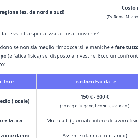
Costo 
regione (es. da nord a sud)
(Es. Roma-Milano:
 da te vs ditta specializzata: cosa conviene?
iedono se non sia meglio rimboccarsi le maniche e
fare tutto
mpo
(e fatica fisica) sei disposto a investire. Ecco un confron
ro:
attore
Trasloco Fai da te
150 € - 300 €
dio (locale)
(noleggio furgone, benzina, scatoloni)
 e fatica
Molto alti (giornate intere di lavoro fisi
azione danni
Assente (danni a tuo carico)