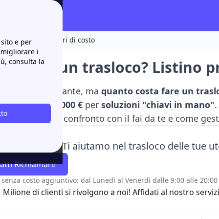
prezzi 2026 e fattori di costo
sito e per
 migliorare i
iù, consulta la
 costa un trasloco? Listino pr
casa è emozionante, ma
quanto costa fare un tras
nti
agli oltre
2.000 €
per
soluzioni "chiavi in mano"
.
tto
 risparmiare, il confronto con il fai da te e come gest
a Papernest! Ti aiutamo nel trasloco delle tue 
atti Richiamare
 senza costo aggiuntivo: dal Lunedì al Venerdì dalle 9:00 alle 20:00 
1 Milione di clienti si rivolgono a noi! Affidati al nostro se