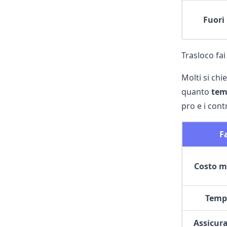
Fuori 
Trasloco fai
Molti si ch
quanto
te
pro e i cont
F
Costo me
Tempo
Assicur