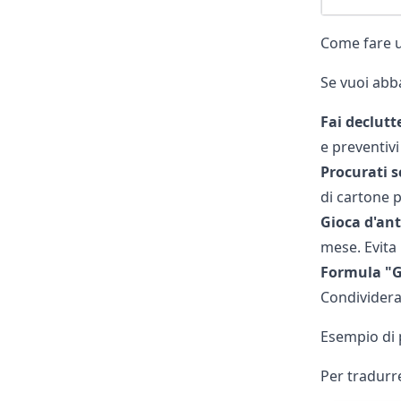
Come fare u
Se vuoi abba
Fai declutt
e preventivi
Procurati s
di cartone p
Gioca d'ant
mese. Evita 
Formula "
Condividerai
Esempio di 
Per tradurre