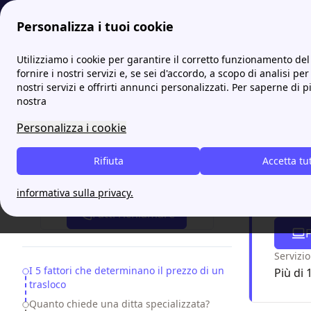
Personalizza i tuoi cookie
Papernest.it
Trasloco
Quanto costa un trasloco? Listino 
Utilizziamo i cookie per garantire il corretto funzionamento del 
More
fornire i nostri servizi e, se sei d'accordo, a scopo di analisi per
nostri servizi e offrirti annunci personalizzati. Per saperne di p
Quanto
nostra
Personalizza i cookie
Cambiare 
spostame
Rifiuta
Accetta tu
trucchi per
Attiva gratis un'offerta in 5 minuti
informativa sulla privacy.
Chiam
Fatti richiamare
F
Servizio
Table of Contents
I 5 fattori che determinano il prezzo di un
Più di 
trasloco
Quanto chiede una ditta specializzata?