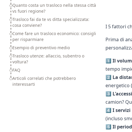
Quanto costa un trasloco nella stessa città
vs fuori regione?
Trasloco fai da te vs ditta specializzata:
cosa conviene?
I 5 fattori 
Come fare un trasloco economico: consigli
Prima di ana
per risparmiare
personalizza
Esempio di preventivo medio
Trasloco utenze: allaccio, subentro o
1️⃣
Il volum
voltura?
tempo impie
FAQ
2️⃣
La dista
Articoli correlati che potrebbero
interessarti
energetico (
3️⃣
L'accessi
camion? Que
4️⃣
I servizi
(incluso smo
5️⃣
Il perio