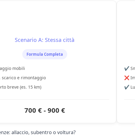
Scenario A: Stessa città
Formula Completa
aggio mobili
✔️ Sm
, scarico e rimontaggio
❌ Imb
rto breve (es. 15 km)
✔️ L
700 € - 900 €
nze: allaccio, subentro o voltura?