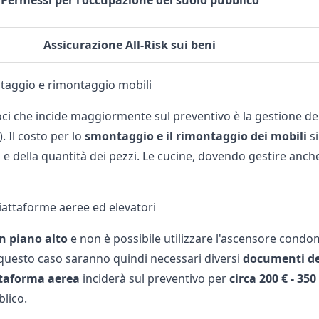
Permessi per l'occupazione del suolo pubblico
Assicurazione All-Risk sui beni
taggio e rimontaggio mobili
oci che incide maggiormente sul preventivo è la gestione de
. Il costo per lo
smontaggio e il rimontaggio dei mobili
si
e della quantità dei pezzi. Le cucine, dovendo gestire anche g
piattaforme aeree ed elevatori
un piano alto
e non è possibile utilizzare l'ascensore condo
 questo caso saranno quindi necessari diversi
documenti de
ttaforma aerea
inciderà sul preventivo per
circa 200 € - 350
blico.