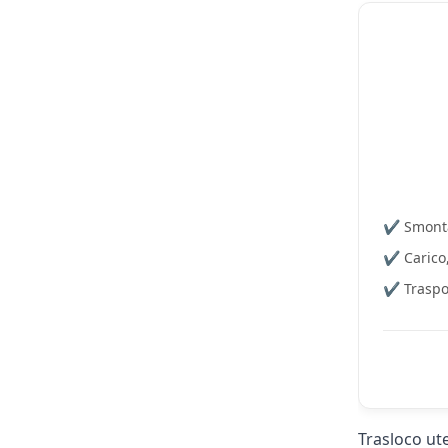
✔️ Smont
✔️ Carico
✔️ Traspo
Trasloco ute