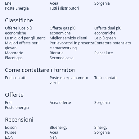
Enel
Acea
Sorgenia
Poste Energia
Tutti i distributori
Classifiche
Offerte luce più
Offerte gas più
Offerte dual più
economiche
economiche
economiche
Le migliori per gli utenti
Miglior servizio clienti
Le più green
Migliori offerte per i
Per lavoratori in presenza
Contatore potenziato
giovani
e smartworking
Monorarie
Biorarie
Placet luce
Placet gas
Seconda casa
Come contattare i fornitori
Enel contatti
Poste energia numero
Tutti i contatti
verde
Offerte
Enel
Acea offerte
Sorgenia
Poste energia
Recensioni
Edison
Bluenergy
Sinergy
Pulsee
Acea
Sorgenia
E.ON
NeN