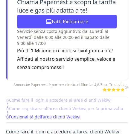
Chiama Papernest e scopri la tariffa
luce e gas più adatta a te!
Fatti Richiamare
Servizio senza costo aggiuntivo: dal Lunedì al
Venerdì dalle 9:00 alle 20:00 ed il Sabato dalle
9:00 alle 17:00
Più di 1 Milione di clienti si rivolgono a noi!
Affidati al nostro servizio semplice, veloce e
senza compromessi!
Annuncio: Papernest è partner diretto di Illumia. 4,8/5 su Trustpilot
⭐⭐⭐⭐⭐
Come fare il login e accedere all’area clienti Wekiwi
Table of Contents
Come registrarsi all’area clienti Wekiwi per la prima volta
Funzionalità dell'area clienti Wekiwi
Come fare il login e accedere all’area clienti Wekiwi