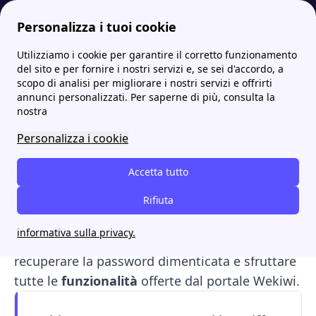
Personalizza i tuoi cookie
Utilizziamo i cookie per garantire il corretto funzionamento
Papernest.it
Fornitori
Wekiwi: login e registrazione all'area clienti
More
del sito e per fornire i nostri servizi e, se sei d'accordo, a
scopo di analisi per migliorare i nostri servizi e offrirti
Wekiwi: login e
annunci personalizzati. Per saperne di più, consulta la
nostra
registrazione all'area
Personalizza i cookie
clienti
Accetta tutto
Accedere all’
area clienti
Wekiwi è facile e ti
consente di gestire le forniture di luce e gas in
Rifiuta
modo autonomo. In questa guida scopri come
informativa sulla privacy.
fare il
login
e
registrarti
per la prima volta,
recuperare la password dimenticata e sfruttare
tutte le
funzionalità
offerte dal portale Wekiwi.