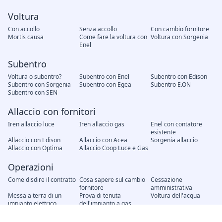
Voltura
Con accollo
Senza accollo
Con cambio fornitore
Mortis causa
Come fare la voltura con
Voltura con Sorgenia
Enel
Subentro
Voltura o subentro?
Subentro con Enel
Subentro con Edison
Subentro con Sorgenia
Subentro con Egea
Subentro E.ON
Subentro con SEN
Allaccio con fornitori
Iren allaccio luce
Iren allaccio gas
Enel con contatore
esistente
Allaccio con Edison
Allaccio con Acea
Sorgenia allaccio
Allaccio con Optima
Allaccio Coop Luce e Gas
Operazioni
Come disdire il contratto
Cosa sapere sul cambio
Cessazione
fornitore
amministrativa
Messa a terra di un
Prova di tenuta
Voltura dell'acqua
impianto elettrico
dell'impianto a gas
Modifica unilaterale del
Recesso del contratto
Attivazione nuovo
contratto, cosa fare?
contratto