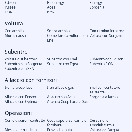
Edison
Bluenergy
Sinergy
Pulsee
Acea
Sorgenia
E.ON
NeN
Voltura
Con accollo
Senza accollo
Con cambio fornitore
Mortis causa
Come fare la voltura con
Voltura con Sorgenia
Enel
Subentro
Voltura o subentro?
Subentro con Enel
Subentro con Edison
Subentro con Sorgenia
Subentro con Egea
Subentro E.ON
Subentro con SEN
Allaccio con fornitori
Iren allaccio luce
Iren allaccio gas
Enel con contatore
esistente
Allaccio con Edison
Allaccio con Acea
Sorgenia allaccio
Allaccio con Optima
Allaccio Coop Luce e Gas
Operazioni
Come disdire il contratto
Cosa sapere sul cambio
Cessazione
fornitore
amministrativa
Messa a terra di un
Prova di tenuta
Voltura dell'acqua