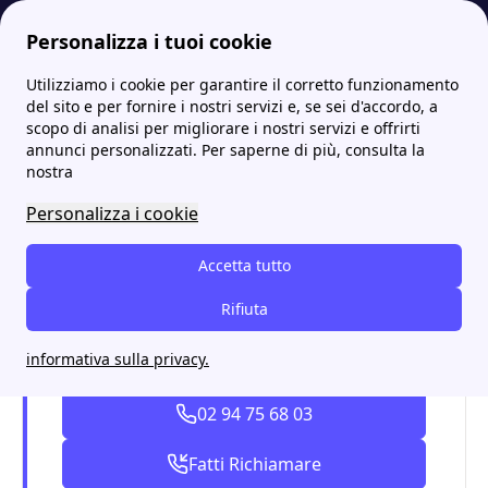
Personalizza i tuoi cookie
Utilizziamo i cookie per garantire il corretto funzionamento
Papernest.it
Union Gas e Luce
Il numero verde di Union Gas e Luce per assistenza su voltura e allaccio
More
del sito e per fornire i nostri servizi e, se sei d'accordo, a
scopo di analisi per migliorare i nostri servizi e offrirti
Il numero verde di Union
annunci personalizzati. Per saperne di più, consulta la
nostra
Gas e Luce per assistenza
Personalizza i cookie
su voltura e allaccio
Accetta tutto
Chiama per informazioni su utenze
Rifiuta
luce e gas e nuove contrattazioni
informativa sulla privacy.
con Papernest.
02 94 75 68 03
Fatti Richiamare