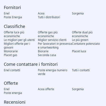
Fornitori
Enel
Acea
Sorgenia
Poste Energia
Tutti i distributori
Classifiche
Offerte luce più
Offerte gas più
Offerte dual più
economiche
economiche
economiche
Le migliori per gli utenti
Miglior servizio clienti
Le più green
Migliori offerte per i
Per lavoratori in presenza
Contatore potenziato
giovani
e smartworking
Monorarie
Biorarie
Placet luce
Placet gas
Seconda casa
Come contattare i fornitori
Enel contatti
Poste energia numero
Tutti i contatti
verde
Offerte
Enel
Acea offerte
Sorgenia
Poste energia
Recensioni