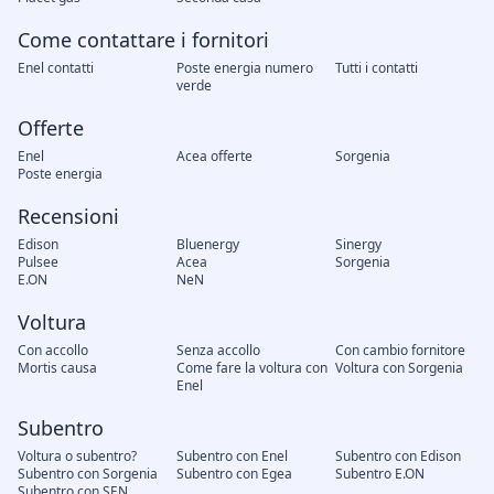
Come contattare i fornitori
Enel contatti
Poste energia numero
Tutti i contatti
verde
Offerte
Enel
Acea offerte
Sorgenia
Poste energia
Recensioni
Edison
Bluenergy
Sinergy
Pulsee
Acea
Sorgenia
E.ON
NeN
Voltura
Con accollo
Senza accollo
Con cambio fornitore
Mortis causa
Come fare la voltura con
Voltura con Sorgenia
Enel
Subentro
Voltura o subentro?
Subentro con Enel
Subentro con Edison
Subentro con Sorgenia
Subentro con Egea
Subentro E.ON
Subentro con SEN