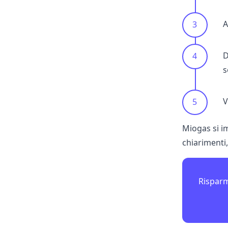
A
D
s
V
Miogas si i
chiarimenti,
Risparm