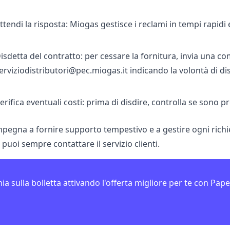
ttendi la risposta: Miogas gestisce i reclami in tempi rapidi
isdetta del contratto: per cessare la fornitura, invia una co
erviziodistributori@pec.miogas.it
indicando la volontà di dis
erifica eventuali costi: prima di disdire, controlla se sono p
mpegna a fornire supporto tempestivo e a gestire ogni richi
 puoi sempre contattare il servizio clienti.
ia sulla bolletta attivando l'offerta migliore per te con Pape