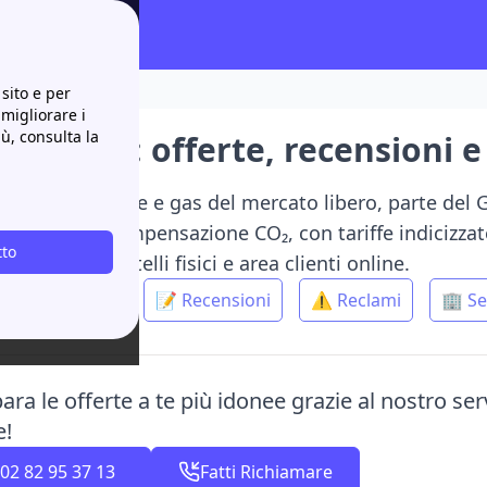
 e contatti utili
sito e per
 migliorare i
iù, consulta la
 e Luce: offerte, recensioni e 
n fornitore luce e gas del mercato libero, parte del
e e gas con compensazione CO₂, con tariffe indicizzat
tto
a tramite sportelli fisici e area clienti online.
💲 Offerta
📝 Recensioni
⚠️ Reclami
🏢 Se
ra le offerte a te più idonee grazie al nostro se
e!
02 82 95 37 13
Fatti Richiamare