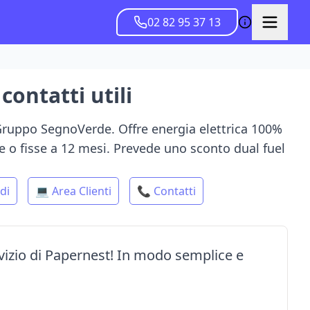
02 82 95 37 13
contatti utili
 Gruppo SegnoVerde. Offre energia elettrica 100%
e o fisse a 12 mesi. Prevede uno sconto dual fuel
di
💻 Area Clienti
📞 Contatti
rvizio di Papernest! In modo semplice e