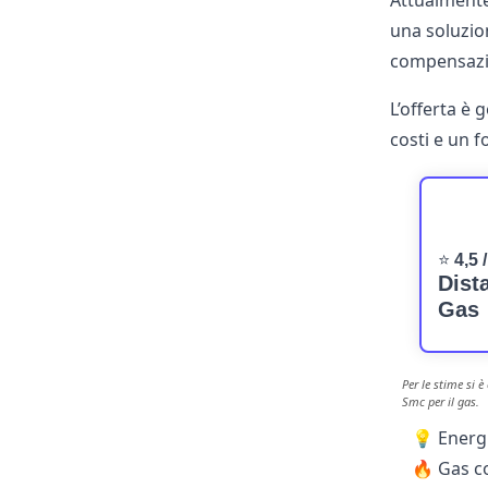
Attualmente
una soluzion
compensazi
L’offerta è 
costi e un f
⭐
4,5 /
Dist
Gas
Per le stime si 
Smc per il gas.
💡 Energi
🔥 Gas c