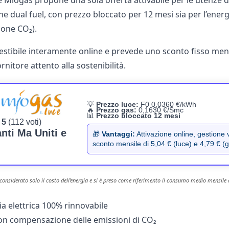
 Miogas propone una sola offerta attivabile per le utenze 
e dual fuel, con prezzo bloccato per 12 mesi sia per l’energi
one CO₂).
gestibile interamente online e prevede uno sconto fisso mensi
ornitore attento alla sostenibilità.
💡
Prezzo luce:
F0 0,0360 €/kWh
🔥
Prezzo gas
:
0,1630 €/Smc
📊
Prezzo bloccato 12 mesi
 5
(112 voti)
anti Ma Uniti e
🎁
Vantaggi:
Attivazione online, gestione v
sconto mensile di 5,04 € (luce) e 4,79 € (
è considerato solo il costo dell'energia e si è preso come riferimento il consumo medio mensile
a elettrica 100% rinnovabile
on compensazione delle emissioni di CO₂