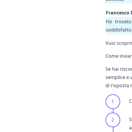
Francesco 
Ho trovato 
soddisfatto
Vuoi scoprir
Come inviar
Se hai risc
semplice e v
di risposta 
C
S
a