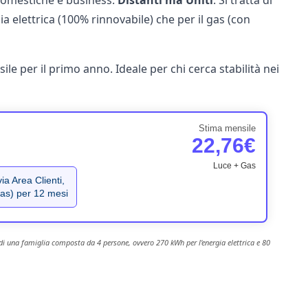
domestiche e business:
Distanti ma Uniti
. Si tratta di
a elettrica (100% rinnovabile) che per il gas (con
le per il primo anno. Ideale per chi cerca stabilità nei
Stima mensile
22,76€
Luce + Gas
ia Area Clienti,
gas) per 12 mesi
 di una famiglia composta da 4 persone, ovvero 270 kWh per l'energia elettrica e 80