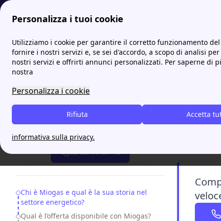
Personalizza i tuoi cookie
Papernest.it
Fornitori
Miogas e Luce: offerte, recensioni
Utilizziamo i cookie per garantire il corretto funzionamento del 
More
fornire i nostri servizi e, se sei d'accordo, a scopo di analisi per
nostri servizi e offrirti annunci personalizzati. Per saperne di p
Miogas
nostra
Personalizza i cookie
Miogas
è u
rinnovabil
Rifiuta
Accetta tu
e assistenz
Attiva gratis un'offerta in 5 minuti
informativa sulla privacy.
02 82 95 37 13
Compa
Table of Contents
Chi è Miogas e qual è la sua storia nel
veloc
settore energetico?
Qual è l’offerta disponibile con Miogas?