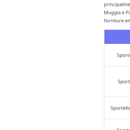
principalmen
Muggia e Pio
forniture en
Sport
Sport
Sportell