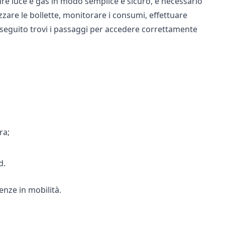
ure luce e gas in modo semplice e sicuro, è necessario
izzare le bollette, monitorare i consumi, effettuare
 seguito trovi i passaggi per accedere correttamente
ra;
d.
enze in mobilità.