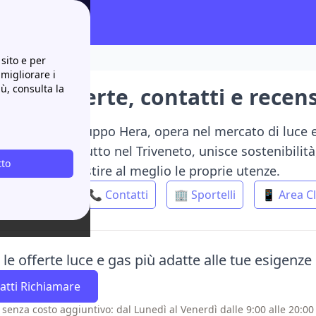
ensioni
sito e per
 migliorare i
iù, consulta la
rgy: offerte, contatti e recen
 società del Gruppo Hera, opera nel mercato di luce 
 Attiva soprattutto nel Triveneto, unisce sostenibilit
tto
isparmiare e gestire al meglio le proprie utenze.
💡 Offerte
📞 Contatti
🏢 Sportelli
📱 Area Cl
a le offerte luce e gas più adatte alle tue esigenz
atti Richiamare
 senza costo aggiuntivo: dal Lunedì al Venerdì dalle 9:00 alle 20:00 