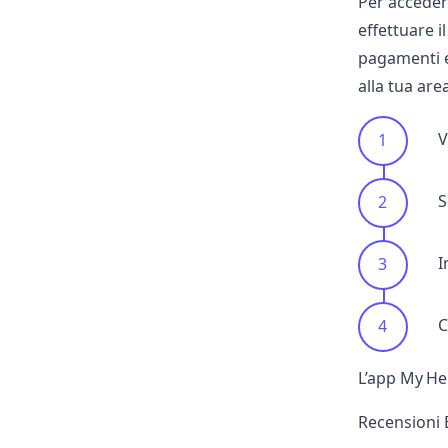
Per accedere
effettuare i
pagamenti e
alla tua are
V
S
I
C
L’app My Her
Recensioni 