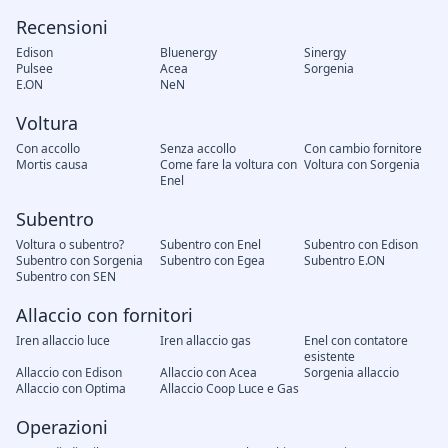
Recensioni
Edison
Bluenergy
Sinergy
Pulsee
Acea
Sorgenia
E.ON
NeN
Voltura
Con accollo
Senza accollo
Con cambio fornitore
Mortis causa
Come fare la voltura con
Voltura con Sorgenia
Enel
Subentro
Voltura o subentro?
Subentro con Enel
Subentro con Edison
Subentro con Sorgenia
Subentro con Egea
Subentro E.ON
Subentro con SEN
Allaccio con fornitori
Iren allaccio luce
Iren allaccio gas
Enel con contatore
esistente
Allaccio con Edison
Allaccio con Acea
Sorgenia allaccio
Allaccio con Optima
Allaccio Coop Luce e Gas
Operazioni