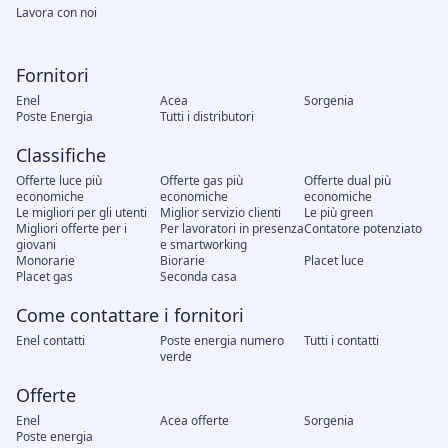
Lavora con noi
Fornitori
Enel
Acea
Sorgenia
Poste Energia
Tutti i distributori
Classifiche
Offerte luce più
Offerte gas più
Offerte dual più
economiche
economiche
economiche
Le migliori per gli utenti
Miglior servizio clienti
Le più green
Migliori offerte per i
Per lavoratori in presenza
Contatore potenziato
giovani
e smartworking
Monorarie
Biorarie
Placet luce
Placet gas
Seconda casa
Come contattare i fornitori
Enel contatti
Poste energia numero
Tutti i contatti
verde
Offerte
Enel
Acea offerte
Sorgenia
Poste energia