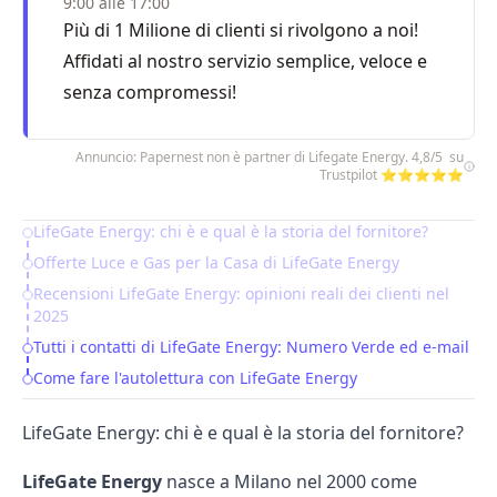
9:00 alle 17:00
Più di 1 Milione di clienti si rivolgono a noi!
Affidati al nostro servizio semplice, veloce e
senza compromessi!
Annuncio: Papernest non è partner di Lifegate Energy. 4,8/5 su
Trustpilot ⭐⭐⭐⭐⭐
LifeGate Energy: chi è e qual è la storia del fornitore?
Table of Contents
Offerte Luce e Gas per la Casa di LifeGate Energy
Recensioni LifeGate Energy: opinioni reali dei clienti nel
2025
Tutti i contatti di LifeGate Energy: Numero Verde ed e-mail
Come fare l'autolettura con LifeGate Energy
LifeGate Energy: chi è e qual è la storia del fornitore?
LifeGate Energy
nasce a Milano nel 2000 come