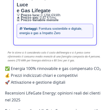
Luce
e Gas Lifegate
💡
Prezzo luce:
0,1294 €/kWh
🔥
Prezzo gas:
0,42 €/Smc
📊
Prezzo variabile mensile
🎁
Vantaggi:
Fornitura sostenibile e digitale,
energia e gas a Impatto Zero
Per le stime si è considerato solo il costo dell'energia e si è preso come
riferimento il consumo medio mensile di una famiglia composta da 4 persone,
ovvero 270 kWh per l'energia elettrica e 80 Smc per il gas.
✅ Energia 100% rinnovabile e gas compensato CO₂
💰 Prezzi indicizzati chiari e competitivi
🚀 Attivazione e gestione digitali
Recensioni LifeGate Energy: opinioni reali dei clienti
nel 2025