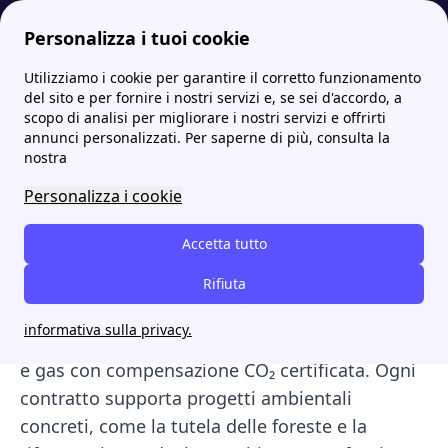
Personalizza i tuoi cookie
Utilizziamo i cookie per garantire il corretto funzionamento
Papernest.it
Fornitori
LifeGate Energy: offerte, numero verde e area clienti
More
del sito e per fornire i nostri servizi e, se sei d'accordo, a
scopo di analisi per migliorare i nostri servizi e offrirti
LifeGate Energy: offerte,
annunci personalizzati. Per saperne di più, consulta la
nostra
numero verde e area
Personalizza i cookie
clienti
Accetta tutto
LifeGate Energy
è il fornitore di energia nato
dall’esperienza di LifeGate, realtà milanese
Rifiuta
attiva da oltre 20 anni nella promozione della
informativa sulla privacy.
sostenibilità. Fornisce energia 100% rinnovabile
e gas con compensazione CO₂ certificata. Ogni
contratto supporta progetti ambientali
concreti, come la tutela delle foreste e la