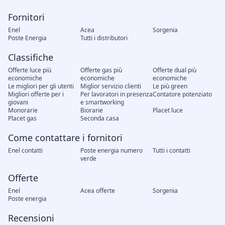
Fornitori
Enel
Acea
Sorgenia
Poste Energia
Tutti i distributori
Classifiche
Offerte luce più
Offerte gas più
Offerte dual più
economiche
economiche
economiche
Le migliori per gli utenti
Miglior servizio clienti
Le più green
Migliori offerte per i
Per lavoratori in presenza
Contatore potenziato
giovani
e smartworking
Monorarie
Biorarie
Placet luce
Placet gas
Seconda casa
Come contattare i fornitori
Enel contatti
Poste energia numero
Tutti i contatti
verde
Offerte
Enel
Acea offerte
Sorgenia
Poste energia
Recensioni