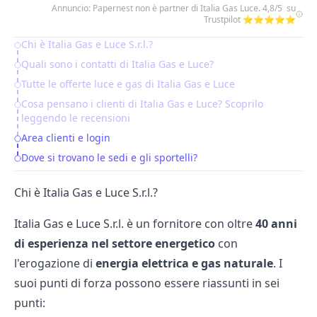
Annuncio: Papernest non è partner di Italia Gas Luce. 4,8/5 su
Trustpilot ⭐⭐⭐⭐⭐
Chi è Italia Gas e Luce S.r.l.?
Table of Contents
Quali sono i contatti di Italia Gas e Luce?
Tutte le offerte luce e gas di Italia Gas e Luce
Cosa pensano i clienti di Italia Gas e Luce? Scoprilo
leggendo le recensioni
Area clienti e login
Dove si trovano le sedi e gli sportelli?
Chi è Italia Gas e Luce S.r.l.?
Italia Gas e Luce S.r.l. è un fornitore con oltre
40 anni
di esperienza nel settore energetico
con
l'erogazione di
energia elettrica e gas naturale
. I
suoi punti di forza possono essere riassunti in sei
punti: