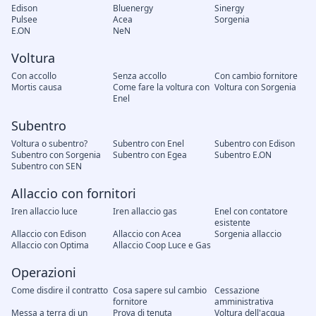
Edison
Bluenergy
Sinergy
Pulsee
Acea
Sorgenia
E.ON
NeN
Voltura
Con accollo
Senza accollo
Con cambio fornitore
Mortis causa
Come fare la voltura con
Voltura con Sorgenia
Enel
Subentro
Voltura o subentro?
Subentro con Enel
Subentro con Edison
Subentro con Sorgenia
Subentro con Egea
Subentro E.ON
Subentro con SEN
Allaccio con fornitori
Iren allaccio luce
Iren allaccio gas
Enel con contatore
esistente
Allaccio con Edison
Allaccio con Acea
Sorgenia allaccio
Allaccio con Optima
Allaccio Coop Luce e Gas
Operazioni
Come disdire il contratto
Cosa sapere sul cambio
Cessazione
fornitore
amministrativa
Messa a terra di un
Prova di tenuta
Voltura dell'acqua