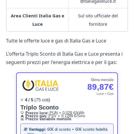
@italiagaseluce.it
Area Clienti Italia Gas e
Sul sito ufficiale del
Luce
fornitore
Tutte le offerte luce e gas di Italia Gas e Luce
L'offerta Triplo Sconto di Italia Gas e Luce presenta i
seguenti prezzi per l'energia elettrica e per il gas:
Stima mensile
89,87€
Luce + Gas
⭐
4 / 5
(75 voti)
Triplo Sconto
💡
Prezzo luce:
PUN + 0,029 €/kWh
🔥
Prezzo gas:
PSV + 0,1299 €/Smc
📊
Prezzo variabile mensile
🎁
Vantaggi:
60€ di sconto + 60€ sconto fedeltà