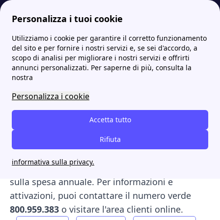
Personalizza i tuoi cookie
Utilizziamo i cookie per garantire il corretto funzionamento
Papernest.it
Fornitori
Italia Gas e Luce: recensioni, tariffe e contatti
More
del sito e per fornire i nostri servizi e, se sei d'accordo, a
scopo di analisi per migliorare i nostri servizi e offrirti
Italia Gas e Luce:
annunci personalizzati. Per saperne di più, consulta la
nostra
recensioni, tariffe e
Personalizza i cookie
contatti
Accetta tutto
Italia Gas e Luce S.r.l. offre energia elettrica e
gas naturale con oltre
Rifiuta
40 anni di esperienza
.
Le sue offerte includono energia
100% verde
e
informativa sulla privacy.
vantaggi esclusivi come il
rimborso fino al 25%
sulla spesa annuale. Per informazioni e
attivazioni, puoi contattare il numero verde
800.959.383
o visitare l'area clienti online.