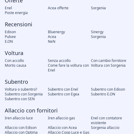
Offerte
Enel
Acea offerte
Sorgenia
Poste energia
Recensioni
Edison
Bluenergy
Sinergy
Pulsee
Acea
Sorgenia
E.ON
NeN
Voltura
Con accollo
Senza accollo
Con cambio fornitore
Mortis causa
Come fare la voltura con
Voltura con Sorgenia
Enel
Subentro
Voltura o subentro?
Subentro con Enel
Subentro con Edison
Subentro con Sorgenia
Subentro con Egea
Subentro E.ON
Subentro con SEN
Allaccio con fornitori
Iren allaccio luce
Iren allaccio gas
Enel con contatore
esistente
Allaccio con Edison
Allaccio con Acea
Sorgenia allaccio
Allaccio con Optima
Allaccio Coop Luce e Gas