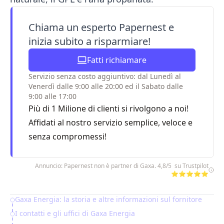
Chiama un esperto Papernest e
inizia subito a risparmiare!
Fatti richiamare
Servizio senza costo aggiuntivo: dal Lunedì al
Venerdì dalle 9:00 alle 20:00 ed il Sabato dalle
9:00 alle 17:00
Più di 1 Milione di clienti si rivolgono a noi!
Affidati al nostro servizio semplice, veloce e
senza compromessi!
Annuncio: Papernest non è partner di Gaxa. 4,8/5 su Trustpilot
⭐⭐⭐⭐⭐
Gaxa Energia: la storia e altre informazioni sul fornitore
Table of Contents
I contatti e gli uffici di Gaxa Energia