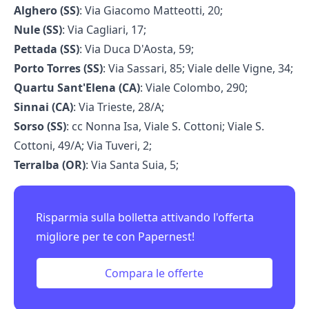
Alghero (SS)
: Via Giacomo Matteotti, 20;
Nule (SS)
: Via Cagliari, 17;
Pettada (SS)
: Via Duca D'Aosta, 59;
Porto Torres (SS)
: Via Sassari, 85; Viale delle Vigne, 34;
Quartu Sant'Elena (CA)
: Viale Colombo, 290;
Sinnai (CA)
: Via Trieste, 28/A;
Sorso (SS)
: cc Nonna Isa, Viale S. Cottoni; Viale S.
Cottoni, 49/A; Via Tuveri, 2;
Terralba (OR)
: Via Santa Suia, 5;
Risparmia sulla bolletta attivando l'offerta
migliore per te con Papernest!
Compara le offerte