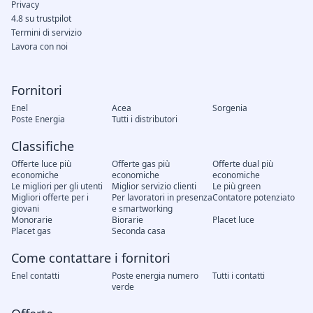
Privacy
4.8 su trustpilot
Termini di servizio
Lavora con noi
Fornitori
Enel
Acea
Sorgenia
Poste Energia
Tutti i distributori
Classifiche
Offerte luce più
Offerte gas più
Offerte dual più
economiche
economiche
economiche
Le migliori per gli utenti
Miglior servizio clienti
Le più green
Migliori offerte per i
Per lavoratori in presenza
Contatore potenziato
giovani
e smartworking
Monorarie
Biorarie
Placet luce
Placet gas
Seconda casa
Come contattare i fornitori
Enel contatti
Poste energia numero
Tutti i contatti
verde