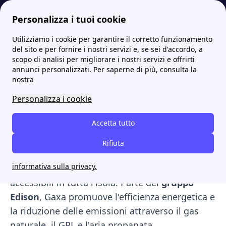
Personalizza i tuoi cookie
Utilizziamo i cookie per garantire il corretto funzionamento
Papernest.it
Fornitori Luce e Gas
Gaxa Energia: contatti, offerte e recensioni
del sito e per fornire i nostri servizi e, se sei d'accordo, a
scopo di analisi per migliorare i nostri servizi e offrirti
Gaxa Energia: contatti,
annunci personalizzati. Per saperne di più, consulta la
nostra
offerte e recensioni
Personalizza i cookie
Gaxa Energia
è un fornitore di
gas metano e
Accetta tutto
luce
con sede in
Sardegna
, nato nel
2019
a
seguito dell'acquisizione di società locali. Oggi
Rifiuta
serve
oltre 75.000 clienti
attivi e si impegna a
informativa sulla privacy.
offrire soluzioni energetiche sostenibili e
accessibili in tutta l'isola. Parte del
gruppo
Edison
, Gaxa promuove l'efficienza energetica e
la riduzione delle emissioni attraverso il gas
naturale, il GPL e l'aria propanata.