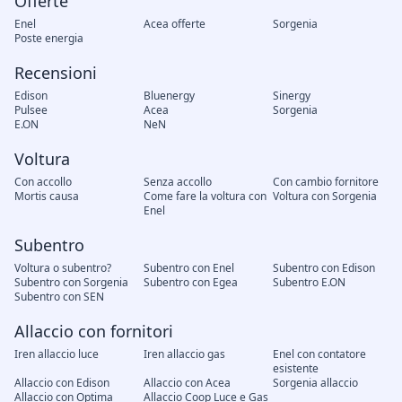
Offerte
Enel
Acea offerte
Sorgenia
Poste energia
Recensioni
Edison
Bluenergy
Sinergy
Pulsee
Acea
Sorgenia
E.ON
NeN
Voltura
Con accollo
Senza accollo
Con cambio fornitore
Mortis causa
Come fare la voltura con
Voltura con Sorgenia
Enel
Subentro
Voltura o subentro?
Subentro con Enel
Subentro con Edison
Subentro con Sorgenia
Subentro con Egea
Subentro E.ON
Subentro con SEN
Allaccio con fornitori
Iren allaccio luce
Iren allaccio gas
Enel con contatore
esistente
Allaccio con Edison
Allaccio con Acea
Sorgenia allaccio
Allaccio con Optima
Allaccio Coop Luce e Gas