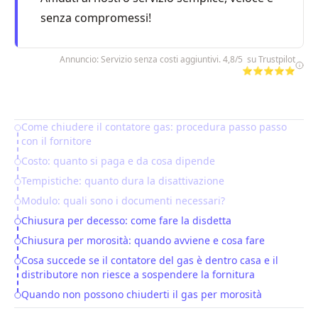
senza compromessi!
Annuncio: Servizio senza costi aggiuntivi. 4,8/5 su Trustpilot
⭐⭐⭐⭐⭐
Come chiudere il contatore gas: procedura passo passo
Table of Contents
con il fornitore
Costo: quanto si paga e da cosa dipende
Tempistiche: quanto dura la disattivazione
Modulo: quali sono i documenti necessari?
Chiusura per decesso: come fare la disdetta
Chiusura per morosità: quando avviene e cosa fare
Cosa succede se il contatore del gas è dentro casa e il
distributore non riesce a sospendere la fornitura
Quando non possono chiuderti il gas per morosità