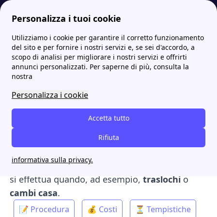
Personalizza i tuoi cookie
Utilizziamo i cookie per garantire il corretto funzionamento
Papernest.it
Gas
Chiusura contatore gas: procedura, costi, tempistiche
More
del sito e per fornire i nostri servizi e, se sei d'accordo, a
scopo di analisi per migliorare i nostri servizi e offrirti
Chiusura contatore gas:
annunci personalizzati. Per saperne di più, consulta la
nostra
procedura, costi,
Personalizza i cookie
tempistiche
Accetta tutto
Per realizzare la
chiusura
del
contatore del gas
bisogna aver richiesto la
Rifiuta
disdetta del
contratto di fornitura del gas
, in modo da
informativa sulla privacy.
interrompere la fornitura. È un'operazione che
si effettua quando, ad esempio,
traslochi
o
cambi casa
.
📝 Procedura
💰 Costi
⏳ Tempistiche