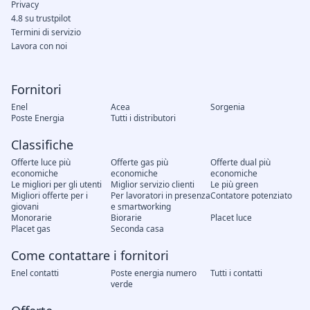
Privacy
4.8 su trustpilot
Termini di servizio
Lavora con noi
Fornitori
Enel
Acea
Sorgenia
Poste Energia
Tutti i distributori
Classifiche
Offerte luce più
Offerte gas più
Offerte dual più
economiche
economiche
economiche
Le migliori per gli utenti
Miglior servizio clienti
Le più green
Migliori offerte per i
Per lavoratori in presenza
Contatore potenziato
giovani
e smartworking
Monorarie
Biorarie
Placet luce
Placet gas
Seconda casa
Come contattare i fornitori
Enel contatti
Poste energia numero
Tutti i contatti
verde