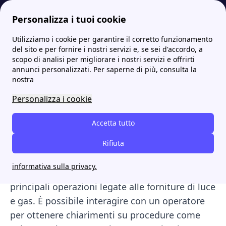
Personalizza i tuoi cookie
Utilizziamo i cookie per garantire il corretto funzionamento
Papernest.it
Spigas
Spigas numero verde: contatti e assistenza clienti
More
del sito e per fornire i nostri servizi e, se sei d'accordo, a
scopo di analisi per migliorare i nostri servizi e offrirti
Spigas numero verde:
annunci personalizzati. Per saperne di più, consulta la
nostra
contatti e assistenza
Personalizza i cookie
clienti
Accetta tutto
Il Numero Verde di
Spigas
è attivo dal lunedì al
venerdì, dalle 08:30 alle 18:30, e il sabato dalle
Rifiuta
09:00 alle 13:00. Tramite questo servizio, i
informativa sulla privacy.
clienti possono ricevere assistenza sulle
principali operazioni legate alle forniture di luce
e gas. È possibile interagire con un operatore
per ottenere chiarimenti su procedure come