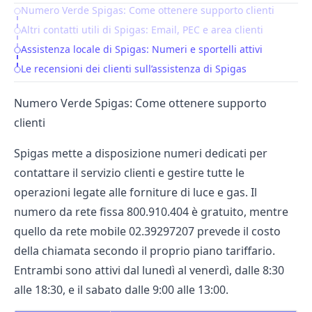
Numero Verde Spigas: Come ottenere supporto clienti
Table of Contents
Altri contatti utili di Spigas: Email, PEC e area clienti
Assistenza locale di Spigas: Numeri e sportelli attivi
Le recensioni dei clienti sull’assistenza di Spigas
Numero Verde Spigas: Come ottenere supporto
clienti
Spigas mette a disposizione numeri dedicati per
contattare il servizio clienti e gestire tutte le
operazioni legate alle forniture di luce e gas. Il
numero da rete fissa 800.910.404 è gratuito, mentre
quello da rete mobile 02.39297207 prevede il costo
della chiamata secondo il proprio piano tariffario.
Entrambi sono attivi dal lunedì al venerdì, dalle 8:30
alle 18:30, e il sabato dalle 9:00 alle 13:00.