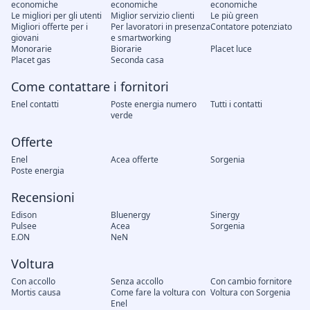
economiche
economiche
economiche
Le migliori per gli utenti
Miglior servizio clienti
Le più green
Migliori offerte per i
Per lavoratori in presenza
Contatore potenziato
giovani
e smartworking
Monorarie
Biorarie
Placet luce
Placet gas
Seconda casa
Come contattare i fornitori
Enel contatti
Poste energia numero
Tutti i contatti
verde
Offerte
Enel
Acea offerte
Sorgenia
Poste energia
Recensioni
Edison
Bluenergy
Sinergy
Pulsee
Acea
Sorgenia
E.ON
NeN
Voltura
Con accollo
Senza accollo
Con cambio fornitore
Mortis causa
Come fare la voltura con
Voltura con Sorgenia
Enel