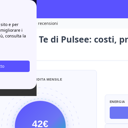
 prezzo indicizzato e recensioni
sito e per
 migliorare i
iù, consulta la
 Gas Per Te di Pulsee: costi, p
sioni
tto
STIMA VENDITA MENSILE
ENERGIA
42€