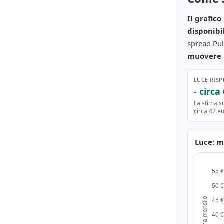
Il grafic
disponibil
spread Pul
muovere l
LUCE RIS
- circ
La stima s
circa 42 eu
Luce: m