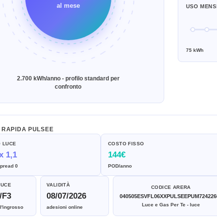
al mese
USO MENS
75 kWh
2.700 kWh/anno - profilo standard per
confronto
 RAPIDA PULSEE
 LUCE
COSTO FISSO
x 1,1
144€
spread 0
POD/anno
LUCE
VALIDITÀ
CODICE ARERA
/F3
08/07/2026
040505ESVFL06XXPULSEEPUM724226
Luce e Gas Per Te - luce
l'ingrosso
adesioni online