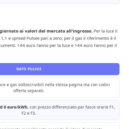
iornato ai valori del mercato all'ingrosso.
Per la luce il
,1 e spread Pulsee pari a zero; per il gas il riferimento è il
menti: 144 euro l'anno per la luce e 144 euro l'anno per il
DATO PULSEE
luce e gas sottoscrivibili nella stessa pagina ma con codici
offerta separati.
ad 0 euro/kWh
, con prezzo differenziato per fasce orarie F1,
F2 e F3.