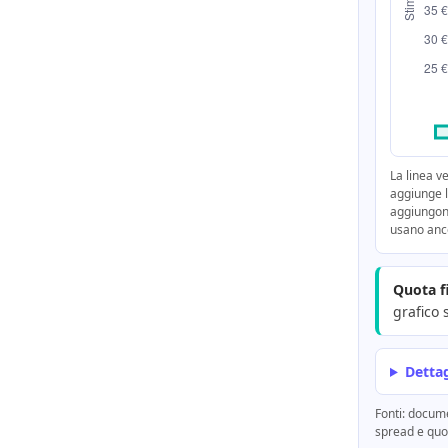
La linea v
aggiunge l
aggiungono
usano anco
Quota f
grafico 
Dettag
Fonti: docum
spread e quot