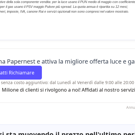
ative della sola componente vendita: per la luce usano il PUN medio di maggio con coefficient
; per il gas usano il PSV maggio Pulsee più spread. La quota annua è ripartita su 12 mesi;
oneri, imposte, IVA, canone Rai e servizi opzionali non sono compresi nel valore mostrato.
a Papernest e attiva la migliore offerta luce e gas
atti Richiamare
 senza costo aggiuntivo: dal Lunedì al Venerdì dalle 9:00 alle 20:00 
1 Milione di clienti si rivolgono a noi! Affidati al nostro se
Annu
i sta muovendo il prezzo nell'ultimo pe