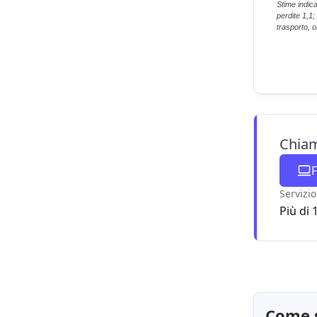
Stime indic
perdite 1,1
trasporto, 
Chiam
F
Servizio
Più di 
Come s