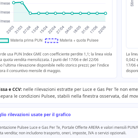
erde usa PUN Index GME con coefficiente perdite 1,1; la linea viola
La line
a quota vendita mensilizzata. I punti del 17/06 e del 22/06
0,042 
 l'ultima rilevazione disponibile nello storico prezzi; per l'indice
17/06 e
ra il consuntivo mensile di maggio.
disponi
issa e CCV:
nelle rilevazioni estratte per Luce e Gas Per Te non em
separa le condizioni Pulsee, stabili nella finestra osservata, dal mo
lio rilevazioni usate per il grafico
entazione Pulsee Luce e Gas Per Te, Portale Offerte ARERA e valori mensili PUN/P
a vendita; non includono trasporto, oneri, imposte, IVA o servizi opzionali.