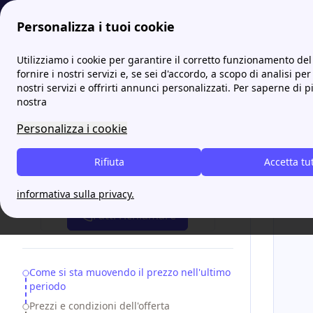
Personalizza i tuoi cookie
Papernest.it
Pulsee
Luce e Gas Per Te di Pulsee: costi,
Utilizziamo i cookie per garantire il corretto funzionamento del 
More
fornire i nostri servizi e, se sei d'accordo, a scopo di analisi per
nostri servizi e offrirti annunci personalizzati. Per saperne di p
Luce e
nostra
recen
Personalizza i cookie
Rifiuta
Accetta tu
Attiva gratis un'offerta in 5 minuti
informativa sulla privacy.
Fatti richiamare
Table of Contents
Come si sta muovendo il prezzo nell'ultimo
periodo
Prezzi e condizioni dell'offerta