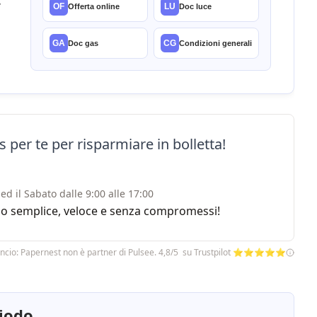
e
OF
LU
Offerta online
Doc luce
GA
CG
Doc gas
Condizioni generali
 per te per risparmiare in bolletta!
ed il Sabato dalle 9:00 alle 17:00
rvizio semplice, veloce e senza compromessi!
ncio: Papernest non è partner di Pulsee. 4,8/5 su Trustpilot ⭐⭐⭐⭐⭐
riodo