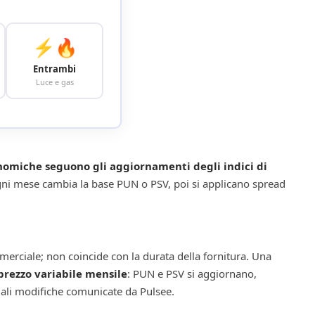
⚡🔥
Entrambi
Luce e gas
nomiche seguono gli aggiornamenti degli indici di
gni mese cambia la base PUN o PSV, poi si applicano spread
ommerciale; non coincide con la durata della fornitura. Una
prezzo variabile mensile
: PUN e PSV si aggiornano,
uali modifiche comunicate da Pulsee.