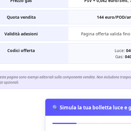
Prezzo gas
PSV + 0,042 euro/Smc
,
Quota vendita
144 euro/POD/a
Validità adesioni
Pagina offerta valida fino
Codici offerta
Luce:
0
Gas:
04
uesta pagina sono esempi editoriali sulla componente vendita. Non includono trasport
zi opzionali.
🔍 Simula la tua bolletta luce e 