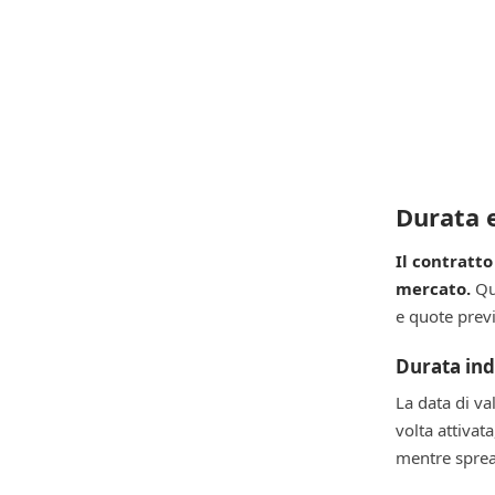
Durata e
Il contratt
mercato.
Que
e quote previ
Durata ind
La data di va
volta attivat
mentre sprea