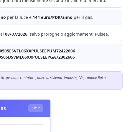
 aggiornato mensilmente secondo il valore di mercato.
nno
per la luce e
144 euro/PDR/anno
per il gas.
 al
08/07/2026
, salvo proroghe o aggiornamenti Pulsee.
40505ESVFL06XXPULSEEPUM72422606
0505DSVML06XXPULSEEPGA72302606
o, gestione contatore, oneri di sistema, imposte, IVA, canone Rai o
gas
2 min