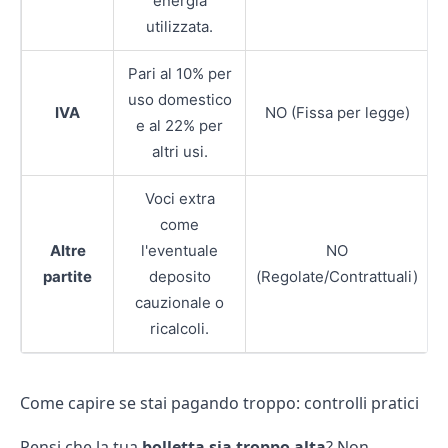
energia
utilizzata.
Pari al 10% per
uso domestico
IVA
NO (Fissa per legge)
e al 22% per
altri usi.
Voci extra
come
Altre
l'eventuale
NO
partite
deposito
(Regolate/Contrattuali)
cauzionale o
ricalcoli.
Come capire se stai pagando troppo: controlli pratici
Pensi che la tua
bolletta sia troppo alta
? Non