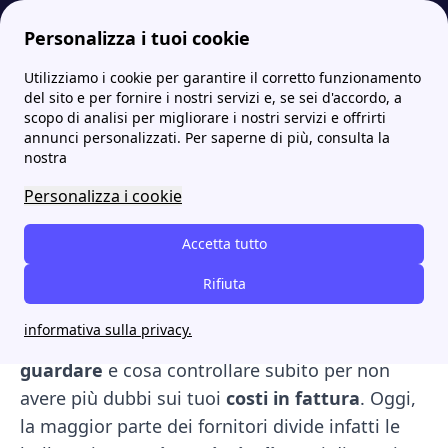
Personalizza i tuoi cookie
Utilizziamo i cookie per garantire il corretto funzionamento
Papernest.it
Luce
Come leggere la bolletta della luce: guida a costi e consumi
More
del sito e per fornire i nostri servizi e, se sei d'accordo, a
scopo di analisi per migliorare i nostri servizi e offrirti
Come leggere la bolletta
annunci personalizzati. Per saperne di più, consulta la
nostra
della luce: guida a costi e
Personalizza i cookie
consumi
Accetta tutto
Imparare a leggere la bolletta della luce
è
fondamentale per capire se stai spendendo il
Rifiuta
giusto o se la tua
tariffa energetica è troppo
informativa sulla privacy.
alta
. In questa guida pratica ti mostriamo
dove
guardare
e cosa controllare subito per non
avere più dubbi sui tuoi
costi in fattura
. Oggi,
la maggior parte dei fornitori divide infatti le