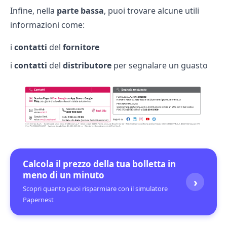
Infine, nella
parte bassa
, puoi trovare alcune utili
informazioni come:
i
contatti
del
fornitore
i
contatti
del
distributore
per segnalare un guasto
Calcola il prezzo della tua bolletta in
meno di un minuto
›
Scopri quanto puoi risparmiare con il simulatore
Papernest