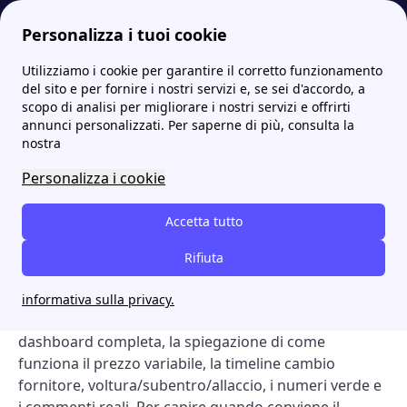
Personalizza i tuoi cookie
Utilizziamo i cookie per garantire il corretto funzionamento
Papernest.it
Tutte le offerte luce e gas di Octopus Energy
Offerte Octopus Energy a prezzo variabile di agosto 2026
More
del sito e per fornire i nostri servizi e, se sei d'accordo, a
scopo di analisi per migliorare i nostri servizi e offrirti
Offerte Octopus Energy a
annunci personalizzati. Per saperne di più, consulta la
nostra
prezzo variabile di agosto
Personalizza i cookie
2026
Accetta tutto
Su questa pagina trovi tutte le offerte di
Octopus
Energy
a prezzo variabile (luce + gas) attive sul
Rifiuta
mercato libero, confrontate offerta per offerta con
prezzo, durata, codice ARERA e link al sito ufficiale del
informativa sulla privacy.
fornitore. Sotto trovi i due top pick del mese, la
dashboard completa, la spiegazione di come
funziona il prezzo variabile, la timeline cambio
fornitore, voltura/subentro/allaccio, i numeri verde e