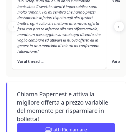
"Ho Octopus da più di un anno e mi trovato
"Ottimo Oct
benissimo. Il servizio clienti è impeccabile e sono
molto 'umani'. Poi mi sembra che hanno prezzi
decisamente inferiori rispetto agli altri gestori.
Inoltre, ogni volta che mettono una nuova offerta
‹
›
fissa con prezzo inferiore alla mia offerta attuale,
mando un messaggino su whatsapp dicendo che
voglio cambiare ed attivare la nuova offerta ed in
genere in una manciata di minuti mi confermano
l'attivazione."
Vai al thread →
Vai al thre
Chiama Papernest e attiva la
migliore offerta a prezzo variabile
del momento per risparmiare in
bolletta!
Fatti Richiamare