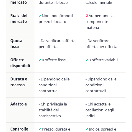
mercato
durante il blocco
calcolo mensile
Rialzi del
Non modificano il
Aumentano la
mercato
prezzo bloccato
componente
materia
Quota
Da verificare offerta
Da verificare
fissa
per offerta
offerta per offerta
Offerte
0 offerte fisse
3 offerte variabili
disponibili
Durata e
Dipendono dalle
Dipendono dalle
recesso
condizioni
condizioni
contrattuali
contrattuali
Adatto a
Chi privilegia la
Chi accetta le
stabilità del
oscillazioni degli
corrispettivo
indici
Controllo
Prezzo, durata e
Indice, spread e