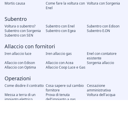
Mortis causa
Come fare la voltura con
Voltura con Sorgenia
Enel
Subentro
Voltura o subentro?
Subentro con Enel
Subentro con Edison
Subentro con Sorgenia
Subentro con Egea
Subentro E.ON
Subentro con SEN
Allaccio con fornitori
Iren allaccio luce
Iren allaccio gas
Enel con contatore
esistente
Allaccio con Edison
Allaccio con Acea
Sorgenia allaccio
Allaccio con Optima
Allaccio Coop Luce e Gas
Operazioni
Come disdire il contratto
Cosa sapere sul cambio
Cessazione
fornitore
amministrativa
Messa a terra di un
Prova di tenuta
Voltura dell'acqua
impianto elettrico
dell'impianto a gas
Modifica unilaterale del
Recesso del contratto
Attivazione nuovo
contratto, cosa fare?
contratto
Interruzione energia
Distacco del gas senza
elettrica senza preavviso
preavviso