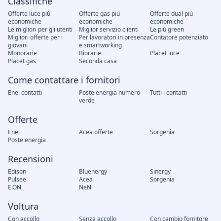
Classifiche
Offerte luce più
Offerte gas più
Offerte dual più
economiche
economiche
economiche
Le migliori per gli utenti
Miglior servizio clienti
Le più green
Migliori offerte per i
Per lavoratori in presenza
Contatore potenziato
giovani
e smartworking
Monorarie
Biorarie
Placet luce
Placet gas
Seconda casa
Come contattare i fornitori
Enel contatti
Poste energia numero
Tutti i contatti
verde
Offerte
Enel
Acea offerte
Sorgenia
Poste energia
Recensioni
Edison
Bluenergy
Sinergy
Pulsee
Acea
Sorgenia
E.ON
NeN
Voltura
Con accollo
Senza accollo
Con cambio fornitore