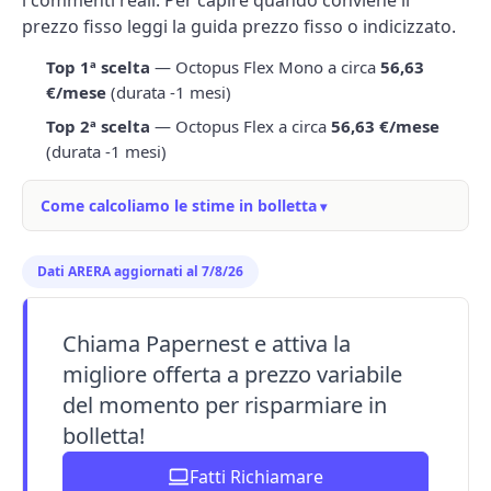
i commenti reali. Per capire quando conviene il
prezzo fisso leggi la guida
prezzo fisso o indicizzato
.
Top 1ª scelta
— Octopus Flex Mono a circa
56,63
€/mese
(durata -1 mesi)
Top 2ª scelta
— Octopus Flex a circa
56,63 €/mese
(durata -1 mesi)
Come calcoliamo le stime in bolletta
Dati ARERA aggiornati al 7/8/26
Chiama Papernest e attiva la
migliore offerta a prezzo variabile
del momento per risparmiare in
bolletta!
Fatti Richiamare