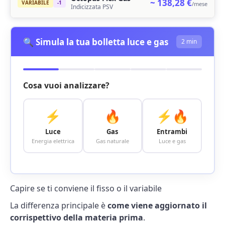
~ 138,28 €
VARIABILE
-1
/mese
Indicizzata PSV
🔍 Simula la tua bolletta luce e gas
2 min
Cosa vuoi analizzare?
⚡
🔥
⚡🔥
Luce
Gas
Entrambi
Energia elettrica
Gas naturale
Luce e gas
Capire se ti conviene il fisso o il variabile
La differenza principale è
come viene aggiornato il
corrispettivo della materia prima
.