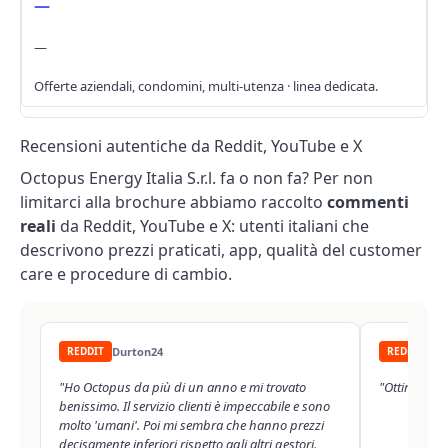
—
—
Offerte aziendali, condomini, multi-utenza · linea dedicata.
Recensioni autentiche da Reddit, YouTube e X
Octopus Energy Italia S.r.l. fa o non fa? Per non
limitarci alla brochure abbiamo raccolto
commenti
reali
da Reddit, YouTube e X: utenti italiani che
descrivono prezzi praticati, app, qualità del customer
care e procedure di cambio.
REDDIT
Durton24
REDDIT
es
"Ho Octopus da più di un anno e mi trovato
"Ottimo Oct
benissimo. Il servizio clienti è impeccabile e sono
molto 'umani'. Poi mi sembra che hanno prezzi
decisamente inferiori rispetto agli altri gestori.