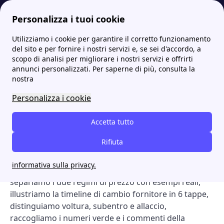
Personalizza i tuoi cookie
Utilizziamo i cookie per garantire il corretto funzionamento
Papernest.it
offerte
Offerte luce Octopus Energy di agosto 2026
More
del sito e per fornire i nostri servizi e, se sei d'accordo, a
scopo di analisi per migliorare i nostri servizi e offrirti
Offerte luce Octopus
annunci personalizzati. Per saperne di più, consulta la
nostra
Energy di agosto 2026
Personalizza i cookie
Pagina dedicata alle offerte luce di
Octopus Energy
: a
giugno 2026 qui sotto ogni tariffa attiva sul mercato
Accetta tutto
libero, con prezzo €/kWh, durata, codice ARERA e link
Rifiuta
al portale ufficiale. Iniziamo dai top pick del mese
(uno fisso e uno variabile), scendiamo nella
informativa sulla privacy.
dashboard completa di tutte le altre offerte,
separiamo i due regimi di prezzo con esempi reali,
illustriamo la timeline di cambio fornitore in 6 tappe,
distinguiamo voltura, subentro e allaccio,
raccogliamo i numeri verde e i commenti della