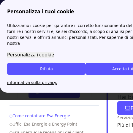
Personalizza i tuoi cookie
Papernest.it
Fornitori
Esa Energie: contatti, uffici, rece
Utilizziamo i cookie per garantire il corretto funzionamento del 
More
fornire i nostri servizi e, se sei d'accordo, a scopo di analisi per
nostri servizi e offrirti annunci personalizzati. Per saperne di p
Esa En
nostra
Personalizza i cookie
Esa Energ
pubblici. 
Rifiuta
Accetta tu
sostenibil
Attiva gratis un'offerta in 5 minuti
clienti e l
informativa sulla privacy.
Fatti richiamare
Hai b
F
Table of Contents
Come contattare Esa Energie
Servizio
Uffici Esa Energie e Energy Point
Più di 
Esa Energie: le recensioni dei clienti