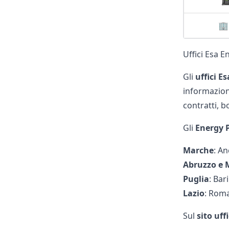

🏢
Uffici Esa E
Gli
uffici E
informazio
contratti, 
Gli
Energy P
Marche
: A
Abruzzo e 
Puglia
: Bar
Lazio
: Rom
Sul
sito uff