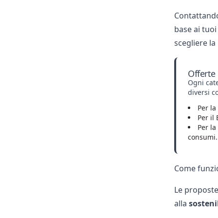
Contattando 
base ai tuoi
scegliere la
Offerte
Ogni cate
diversi c
Per la
Per il
Per la
consumi.
Come funzio
Le proposte
alla
sosteni