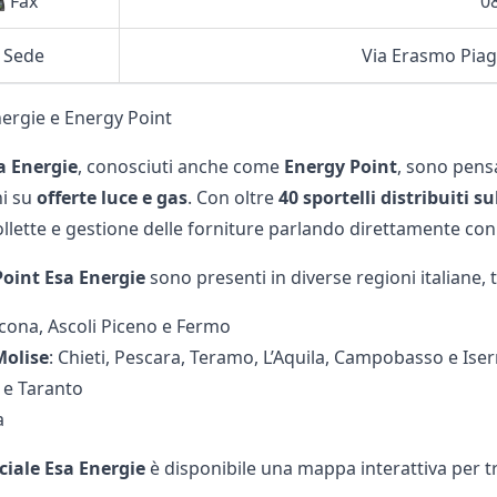
 Fax
0
 Sede
Via Erasmo Piagg
nergie e Energy Point
sa Energie
, conosciuti anche come
Energy Point
, sono pensa
ni su
offerte luce e gas
. Con oltre
40 sportelli distribuiti su
bollette e gestione delle forniture parlando direttamente co
oint Esa Energie
sono presenti in diverse regioni italiane, t
ncona, Ascoli Piceno e Fermo
Molise
: Chieti, Pescara, Teramo, L’Aquila, Campobasso e Iser
i e Taranto
a
iciale Esa Energie
è disponibile una mappa interattiva per tr