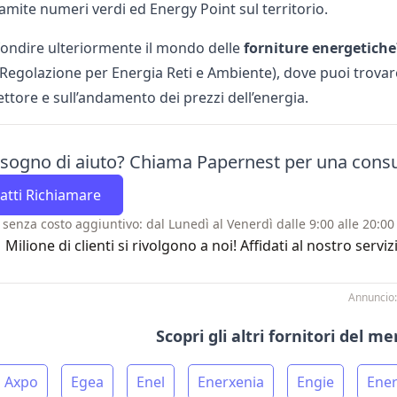
amite numeri verdi ed Energy Point sul territorio.
ondire ulteriormente il mondo delle
forniture energetiche
i Regolazione per Energia Reti e Ambiente), dove puoi trovar
ettore e sull’andamento dei prezzi dell’energia.
isogno di aiuto? Chiama Papernest per una cons
atti Richiamare
 senza costo aggiuntivo: dal Lunedì al Venerdì dalle 9:00 alle 20:00 
1 Milione di clienti si rivolgono a noi! Affidati al nostro se
Annuncio:
Scopri gli altri fornitori del m
Axpo
Egea
Enel
Enerxenia
Engie
Ener