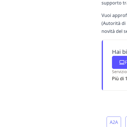
supporto tr
Vuoi approf
(Autorità d
novità del s
Hai b
F
Servizio
Più di 
A2A