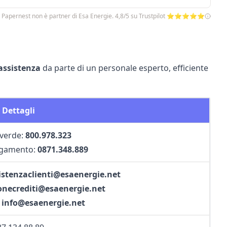
 Papernest non è partner di Esa Energie. 4,8/5 su Trustpilot ⭐⭐⭐⭐⭐
assistenza
da parte di un personale esperto, efficiente
Dettagli
verde:
800.978.323
agamento:
0871.348.889
istenzaclienti@esaenergie.net
onecrediti@esaenergie.net
:
info@esaenergie.net