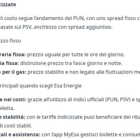
cizzate
il costo segue l’andamento del PUN, con uno spread fisso ch
asate sul PSV, anch’esso con spread aggiuntivo.
ezzo fisso
aria fissa:
prezzo uguale per tutte le ore del giorno.
ia fissa:
distinzione prezzo tra fasce giorno e notte.
a per il gas:
prezzo stabilito e non legato alle fluttuazioni me
rincipali quando scegli Esa Energie
 nei costi:
grazie all’utilizzo di indici ufficiali (
PUN
,
PSV
) e 
lletta.
 stabilità:
con le tariffe indicizzate puoi beneficiare dei rib
i costi stabili.
tali e assistenza:
con l’app MyEsa gestisci bollette e consumi