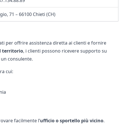
87.134.88.89
io, 71 – 66100 Chieti (CH)
ti per offrire assistenza diretta ai clienti e fornire
l territorio
, i clienti possono ricevere supporto su
n un consulente.
ra cui:
nia
ovare facilmente l’
ufficio o sportello più vicino
.