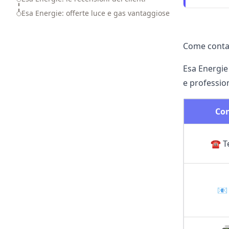
Esa Energie: offerte luce e gas vantaggiose
Come contat
Esa Energie 
e profession
Co
☎ T
📧