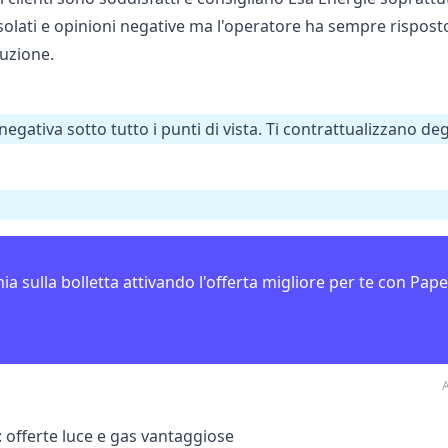
isolati e opinioni negative ma l'operatore ha sempre risposto 
luzione.
negativa sotto tutto i punti di vista. Ti contrattualizzano 
ia sulla bolletta attivando l'offerta migliore per te con Pape
A
: offerte luce e gas vantaggiose