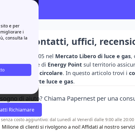
nsioni e offerte
sito e per
 migliorare i
iù, consulta la
ergie: contatti, uffici, recensi
ie
, attiva dal 2005 nel
Mercato Libero di luce e gas
,
Grazie a una rete di
Energy Point
sul territorio assic
tto
e
ed
economia circolare
. In questo articolo trovi i
co
e principali
offerte luce e gas
.
isogno di aiuto? Chiama Papernest per una cons
atti Richiamare
 senza costo aggiuntivo: dal Lunedì al Venerdì dalle 9:00 alle 20:00 
1 Milione di clienti si rivolgono a noi! Affidati al nostro se