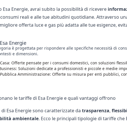
Esa Energie, avrai subito la possibilità di ricevere
informaz
 consumi reali e alle tue abitudini quotidiane. Attraverso u
 migliore offerta luce e gas più adatta alle tue esigenze, ev
 Esa Energie
goria è progettata per rispondere alle specifiche necessità di con
ontesti e dimensioni.
 Casa: Offerte pensate per i consumi domestici, con soluzioni flessib
 Business: Soluzioni dedicate a professionisti e piccole e medie imp
 Pubblica Amministrazione: Offerte su misura per enti pubblici, con a
nano le tariffe di Esa Energie e quali vantaggi offrono
 di Esa Energie sono caratterizzate da
trasparenza
,
flessib
bilità ambientale
. Ecco le principali tipologie di tariffe c