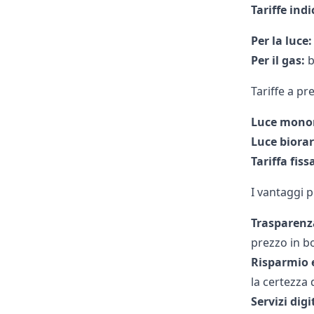
Tariffe indi
Per la luce:
Per il gas:
b
Tariffe a pr
Luce monor
Luce biorar
Tariffa fiss
I vantaggi p
Trasparenza
prezzo in bo
Risparmio e
la certezza d
Servizi digi