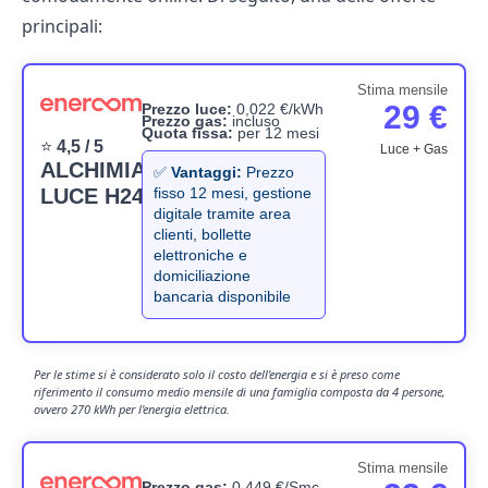
principali:
Stima mensile
29 €
Prezzo luce:
0,022 €/kWh
Prezzo gas:
incluso
Quota fissa:
per 12 mesi
⭐
4,5 / 5
Luce + Gas
ALCHIMIA
✅
Vantaggi:
Prezzo
LUCE H24
fisso 12 mesi, gestione
digitale tramite area
clienti, bollette
elettroniche e
domiciliazione
bancaria disponibile
Per le stime si è considerato solo il costo dell'energia e si è preso come
riferimento il consumo medio mensile di una famiglia composta da 4 persone,
ovvero 270 kWh per l'energia elettrica.
Stima mensile
Prezzo gas:
0,449 €/Smc