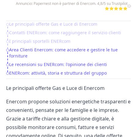
Annuncio: Papernest non è partner di Enercom. 4,8/5 su Trustpilot
⭐⭐⭐⭐⭐
Le principali offerte Gas e Luce di Enercom
Table of Contents
Contatti ENERcom: come raggiungere il servizio clienti
I principali sportelli ENERcom
Area Clienti Enercom: come accedere e gestire le tue
forniture
Le recensioni su ENERcom: l'opinione dei clienti
ENERcom: attività, storia e struttura del gruppo
Le principali offerte Gas e Luce di Enercom
Enercom propone soluzioni energetiche trasparenti e
convenienti, pensate per le famiglie e le imprese.
Grazie a tariffe chiare e alla gestione digitale, è
possibile monitorare consumi, fatture e servizi
comodamente online. Di seguito, una delle offerte