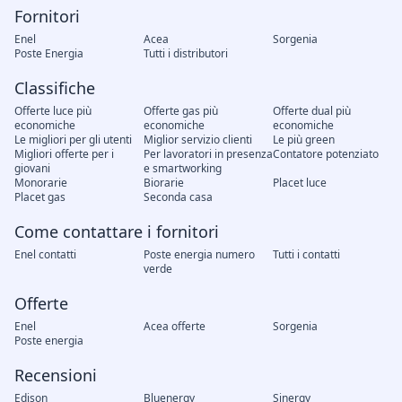
Fornitori
Enel
Acea
Sorgenia
Poste Energia
Tutti i distributori
Classifiche
Offerte luce più
Offerte gas più
Offerte dual più
economiche
economiche
economiche
Le migliori per gli utenti
Miglior servizio clienti
Le più green
Migliori offerte per i
Per lavoratori in presenza
Contatore potenziato
giovani
e smartworking
Monorarie
Biorarie
Placet luce
Placet gas
Seconda casa
Come contattare i fornitori
Enel contatti
Poste energia numero
Tutti i contatti
verde
Offerte
Enel
Acea offerte
Sorgenia
Poste energia
Recensioni
Edison
Bluenergy
Sinergy