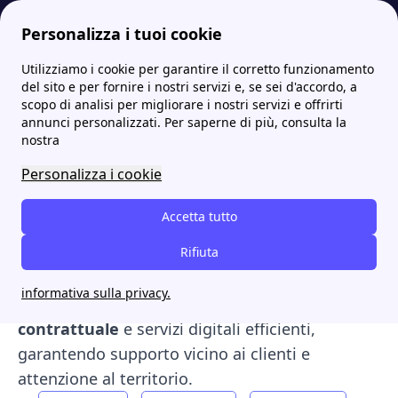
Personalizza i tuoi cookie
Utilizziamo i cookie per garantire il corretto funzionamento
Papernest.it
Fornitori
Enercom: le tariffe luce e gas, l'area clienti e i contatti
More
del sito e per fornire i nostri servizi e, se sei d'accordo, a
scopo di analisi per migliorare i nostri servizi e offrirti
Enercom: le tariffe luce e
annunci personalizzati. Per saperne di più, consulta la
nostra
gas, l'area clienti e i
Personalizza i cookie
contatti
Accetta tutto
ENERcom
, storico fornitore attivo nel territorio
cremasco, offre soluzioni di
Rifiuta
energia elettrica
e
gas naturale
per famiglie e imprese. L’azienda
informativa sulla privacy.
punta su
sostenibilità
,
trasparenza
contrattuale
e servizi digitali efficienti,
garantendo supporto vicino ai clienti e
attenzione al territorio.