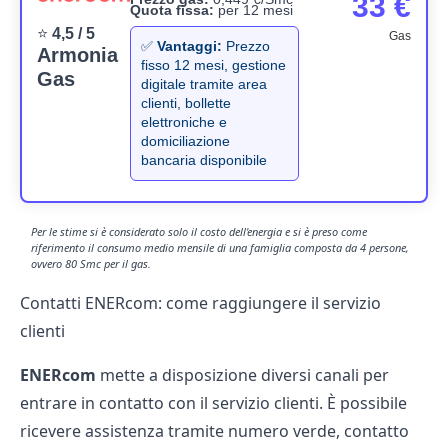
33 €
Quota fissa:
per 12 mesi
⭐
4,5 / 5
Gas
✅
Vantaggi:
Prezzo
Armonia
fisso 12 mesi, gestione
Gas
digitale tramite area
clienti, bollette
elettroniche e
domiciliazione
bancaria disponibile
Per le stime si è considerato solo il costo dell'energia e si è preso come
riferimento il consumo medio mensile di una famiglia composta da 4 persone,
ovvero 80 Smc per il gas.
Contatti ENERcom: come raggiungere il servizio
clienti
ENERcom
mette a disposizione diversi canali per
entrare in contatto con il servizio clienti. È possibile
ricevere
assistenza tramite numero verde
, contatto