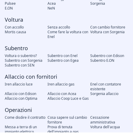
Pulsee
Acea
Sorgenia
E.ON
NeN
Voltura
Con accollo
Senza accollo
Con cambio fornitore
Mortis causa
Come fare la voltura con
Voltura con Sorgenia
Enel
Subentro
Voltura o subentro?
Subentro con Enel
Subentro con Edison
Subentro con Sorgenia
Subentro con Egea
Subentro E.ON
Subentro con SEN
Allaccio con fornitori
Iren allaccio luce
Iren allaccio gas
Enel con contatore
esistente
Allaccio con Edison
Allaccio con Acea
Sorgenia allaccio
Allaccio con Optima
Allaccio Coop Luce e Gas
Operazioni
Come disdire il contratto
Cosa sapere sul cambio
Cessazione
fornitore
amministrativa
Messa a terra di un
Prova di tenuta
Voltura dell'acqua
impianto elettrico
dell'impianto a gas