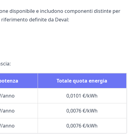
ione disponibile e includono componenti distinte per
 riferimento definite da Deval:
scia:
 potenza
Totale quota energia
W/anno
0,0101 €/kWh
W/anno
0,0076 €/kWh
W/anno
0,0076 €/kWh