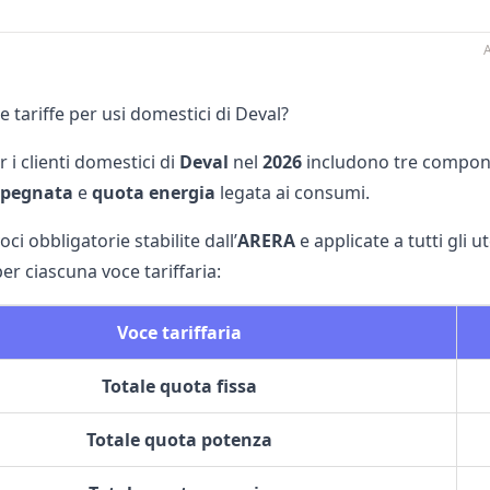
A
e tariffe per usi domestici di Deval?
r i clienti domestici di
Deval
nel
2026
includono tre compone
mpegnata
e
quota energia
legata ai consumi.
voci obbligatorie stabilite dall’
ARERA
e applicate a tutti gli u
er ciascuna voce tariffaria:
Voce tariffaria
Totale quota fissa
Totale quota potenza