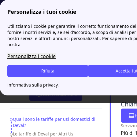
Personalizza i tuoi cookie
Papernest.it
Deval
Deval Tariffe: quali prezzi offre il d
Utilizziamo i cookie per garantire il corretto funzionamento del 
More
fornire i nostri servizi e, se sei d'accordo, a scopo di analisi per
nostri servizi e offrirti annunci personalizzati. Per saperne di p
Deval 
nostra
Personalizza i cookie
Deval appl
Le quote v
Rifiuta
Accetta tu
Attiva gratis un'offerta in 5 minuti
informativa sulla privacy.
Fatti richiamare
Chiama
F
Table of Contents
Quali sono le tariffe per usi domestici di
Deval?
Servizio
Più di 
Le tariffe di Deval per Altri Usi