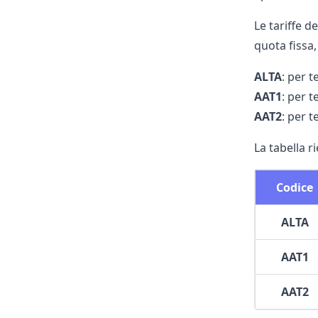
Le tariffe d
quota fissa,
ALTA
: per t
AAT1
: per t
AAT2
: per t
La tabella r
Codice
ALTA
AAT1
AAT2