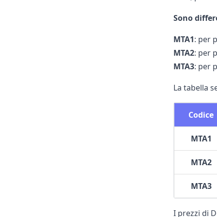
Sono differ
MTA1
: per 
MTA2
: per 
MTA3
: per 
La tabella s
Codice
MTA1
MTA2
MTA3
I prezzi di 