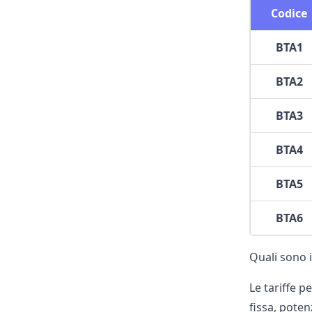
Codice
BTA1
BTA2
BTA3
BTA4
BTA5
BTA6
Quali sono i
Le tariffe pe
fissa, poten