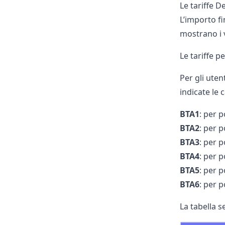
Le tariffe D
L’importo f
mostrano i v
Le tariffe p
Per gli uten
indicate le c
BTA1
: per 
BTA2
: per 
BTA3
: per 
BTA4
: per 
BTA5
: per 
BTA6
: per p
La tabella 