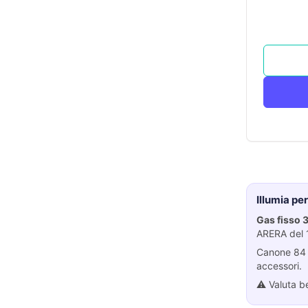
Illumia per
Gas fisso 
ARERA del 
Canone 84 €
accessori.
⚠️ Valuta b