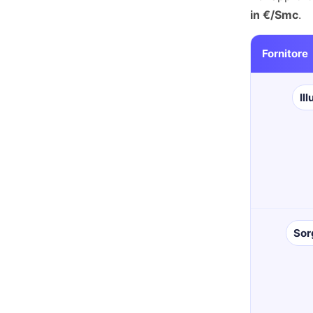
in €/Smc
.
Fornitore
Il
Sor