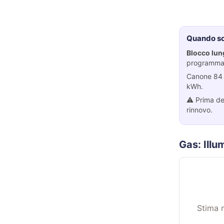
Quando sce
Blocco lun
programma
Canone 84 €
kWh.
⚠️ Prima del
rinnovo.
Gas: Ill
Stima 