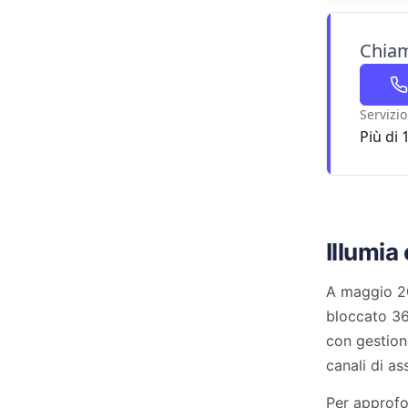
Chiam
Servizio
Più di 
Illumia
A maggio 2
bloccato 36
con gestione
canali di as
Per approfo