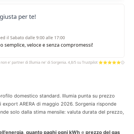
giusta per te!
ed il Sabato dalle 9:00 alle 17:00
rvizio semplice, veloce e senza compromessi!
 non e' partner di Illumia ne' di Sorgenia. 4,8/5 su Trustpilot ⭐⭐⭐⭐⭐
rofilo domestico standard. Illumia punta su prezzo
i export ARERA di maggio 2026. Sorgenia risponde
ende solo dalla stima mensile: valuta durata del prezzo,
ell’energia
,
quanto paghi ogni kWh
e
prezzo del gas