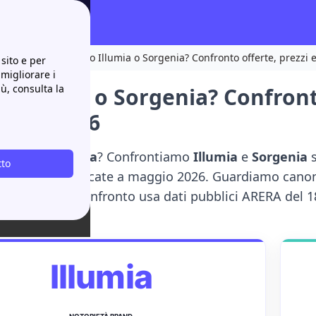
di Papernest
Meglio Illumia o Sorgenia? Confronto offerte, prezzi 
sito e per
 migliorare i
iù, consulta la
 Illumia o Sorgenia? Confronto
sioni 2026
lumia o Sorgenia
? Confrontiamo
Illumia
e
Sorgenia
tto
ecensioni
verificate a maggio 2026. Guardiamo canoni,
erritoriale. Il confronto usa dati pubblici ARERA del 
Illumia