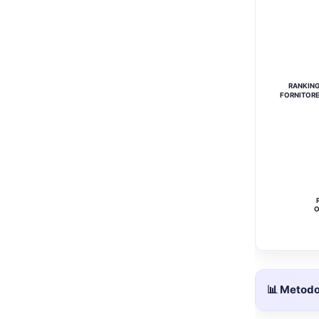
RANKIN
FORNITOR
O
📊 Metodol