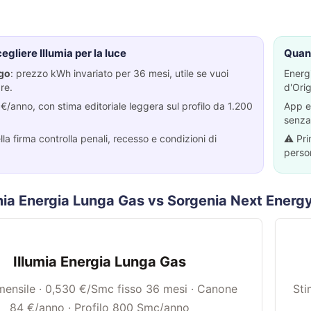
gliere Illumia per la luce
Quand
go
: prezzo kWh invariato per 36 mesi, utile se vuoi
Energi
re.
d'Orig
/anno, con stima editoriale leggera sul profilo da 1.200
App e 
senza
la firma controlla penali, recesso e condizioni di
⚠️ Pri
perso
umia Energia Lunga Gas vs Sorgenia Next Energ
Illumia Energia Lunga Gas
mensile · 0,530 €/Smc fisso 36 mesi · Canone
Sti
84 €/anno · Profilo 800 Smc/anno