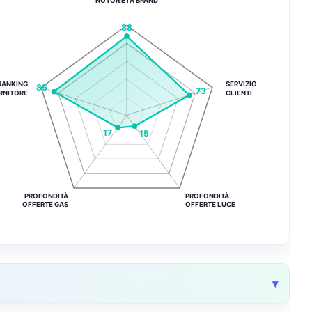
NOTORIETÀ BRAND
88
RANKING
SERVIZIO
85
73
RNITORE
CLIENTI
17
15
PROFONDITÀ
PROFONDITÀ
OFFERTE GAS
OFFERTE LUCE