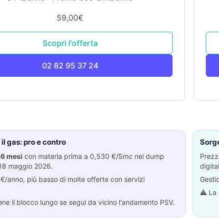
59,00€
Scopri l'offerta
02 82 95 37 24
 il gas: pro e contro
Sorge
36 mesi
con materia prima a 0,530 €/Smc nel dump
Prezz
18 maggio 2026.
digital
/anno, più basso di molte offerte con servizi
Gestio
⚠️ La 
ene il blocco lungo se segui da vicino l'andamento PSV.