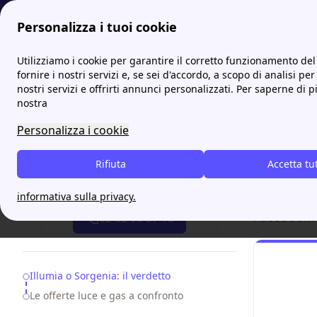
Personalizza i tuoi cookie
Papernest.it
Confronto tariffe luce e gas: le classifiche 
Utilizziamo i cookie per garantire il corretto funzionamento del 
More
fornire i nostri servizi e, se sei d'accordo, a scopo di analisi per
nostri servizi e offrirti annunci personalizzati. Per saperne di p
Meglio
nostra
recen
Personalizza i cookie
Meglio Il
Rifiuta
Accetta tu
clienti
e
r
Attiva gratis un'offerta in 5 minuti
presenza t
informativa sulla privacy.
Facebook.
02 82 95 37 13
Table of Contents
Illumia o Sorgenia: il verdetto
Le offerte luce e gas a confronto