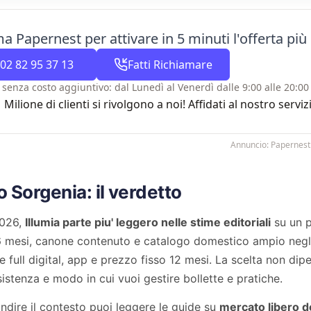
a Papernest per attivare in 5 minuti l'offerta più 
02 82 95 37 13
Fatti Richiamare
 senza costo aggiuntivo: dal Lunedì al Venerdì dalle 9:00 alle 20:00 
1 Milione di clienti si rivolgono a noi! Affidati al nostro se
Annuncio: Papernest
 o Sorgenia: il verdetto
026,
Illumia parte piu' leggero nelle stime editoriali
su un p
 mesi, canone contenuto e catalogo domestico ampio negl
 full digital, app e prezzo fisso 12 mesi. La scelta non dip
sistenza e modo in cui vuoi gestire bollette e pratiche.
ndire il contesto puoi leggere le guide su
mercato libero d