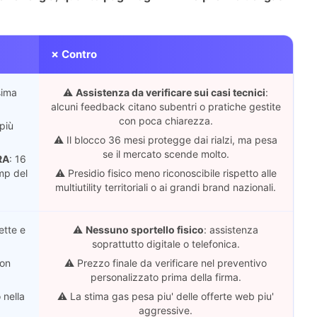
✗ Contro
sima
⚠️
Assistenza da verificare sui casi tecnici
:
alcuni feedback citano subentri o pratiche gestite
con poca chiarezza.
 più
⚠️ Il blocco 36 mesi protegge dai rialzi, ma pesa
se il mercato scende molto.
RA
: 16
ump del
⚠️ Presidio fisico meno riconoscibile rispetto alle
multiutility territoriali o ai grandi brand nazionali.
ette e
⚠️
Nessuno sportello fisico
: assistenza
soprattutto digitale o telefonica.
con
⚠️ Prezzo finale da verificare nel preventivo
personalizzato prima della firma.
 nella
⚠️ La stima gas pesa piu' delle offerte web piu'
aggressive.