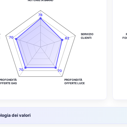
NOTORIETÀ BRAND
78
G
SERVIZIO
70
62
E
CLIENTI
FO
70
70
PROFONDITÀ
PROFONDITÀ
FFERTE GAS
OFFERTE LUCE
ogia dei valori