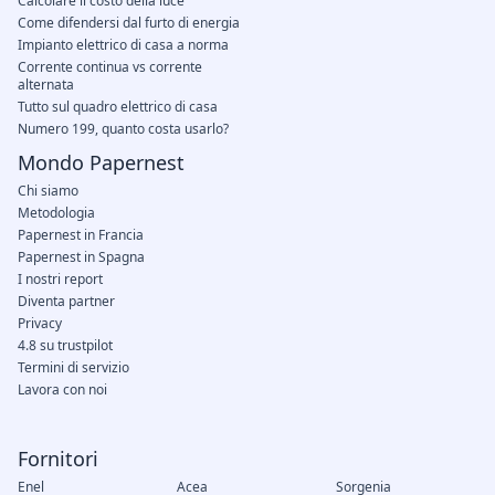
Calcolare il costo della luce
Come difendersi dal furto di energia
Impianto elettrico di casa a norma
Corrente continua vs corrente
alternata
Tutto sul quadro elettrico di casa
Numero 199, quanto costa usarlo?
Mondo Papernest
Chi siamo
Metodologia
Papernest in Francia
Papernest in Spagna
I nostri report
Diventa partner
Privacy
4.8 su trustpilot
Termini di servizio
Lavora con noi
Fornitori
Enel
Acea
Sorgenia