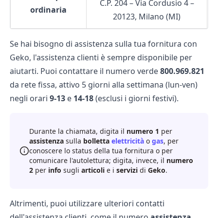
C.P. 204 – Via Cordusio 4 –
ordinaria
20123, Milano (MI)
Se hai bisogno di assistenza sulla tua fornitura con
Geko, l'assistenza clienti è sempre disponibile per
aiutarti. Puoi contattare il numero verde
800.969.821
da rete fissa, attivo 5 giorni alla settimana (lun-ven)
negli orari
9-13
e
14-18
(esclusi i giorni festivi).
Durante la chiamata, digita il
numero 1
per
assistenza
sulla
bolletta
elettricità
o
gas
, per
conoscere lo status della tua fornitura o per
comunicare l'autolettura; digita, invece, il
numero
2
per
info
sugli
articoli
e i
servizi
di
Geko
.
Altrimenti, puoi utilizzare ulteriori contatti
dell'assistenza clienti, come il numero
assistenza