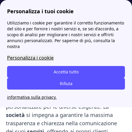
Personalizza i tuoi cookie
Utilizziamo i cookie per garantire il corretto funzionamento
Papernest.it
Fornitori
Geko SpA: offerte, contatti e sportelli
More
del sito e per fornire i nostri servizi e, se sei d'accordo, a
scopo di analisi per migliorare i nostri servizi e offrirti
Geko SpA: offerte, contatti
annunci personalizzati. Per saperne di più, consulta la
nostra
e sportelli
Personalizza i cookie
Geko
è un'azienda (SpA) specializzata nella
Accetta tutto
fornitura di
elettricità
e
gas
naturale
nel
mercato
definito come
libero
. Le sue offerte
Rifiuta
sono rivolte sia ai clienti domestici che alle
informativa sulla privacy.
imprese, con l'obiettivo di fornire soluzioni
personalizzate per le diverse esigenze. La
società
si impegna a garantire la massima
trasparenza e chiarezza nella comunicazione
dei suoi
servizi
, offrendo ai propri clienti