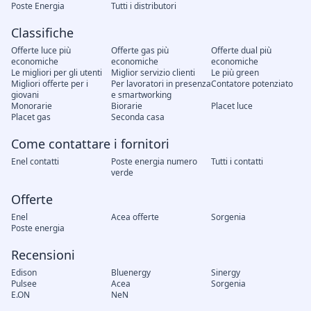
Poste Energia
Tutti i distributori
Classifiche
Offerte luce più
Offerte gas più
Offerte dual più
economiche
economiche
economiche
Le migliori per gli utenti
Miglior servizio clienti
Le più green
Migliori offerte per i
Per lavoratori in presenza
Contatore potenziato
giovani
e smartworking
Monorarie
Biorarie
Placet luce
Placet gas
Seconda casa
Come contattare i fornitori
Enel contatti
Poste energia numero
Tutti i contatti
verde
Offerte
Enel
Acea offerte
Sorgenia
Poste energia
Recensioni
Edison
Bluenergy
Sinergy
Pulsee
Acea
Sorgenia
E.ON
NeN