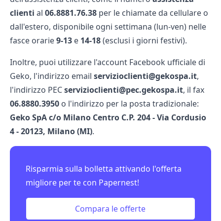
clienti
al
06.8881.76.38
per le chiamate da cellulare o
dall'estero, disponibile ogni settimana (lun-ven) nelle
fasce orarie
9-13
e
14-18
(esclusi i giorni festivi).
Inoltre, puoi utilizzare l'account Facebook ufficiale di
Geko, l'indirizzo email
servizioclienti@gekospa.it
,
l'indirizzo PEC
servizioclienti@pec.gekospa.it
, il fax
06.8880.3950
o l'indirizzo per la posta tradizionale:
Geko SpA c/o Milano Centro C.P. 204 - Via Cordusio
4 - 20123, Milano (MI)
.
Risparmia sulla bolletta attivando l'offerta
migliore per te con Papernest!
Compara le offerte