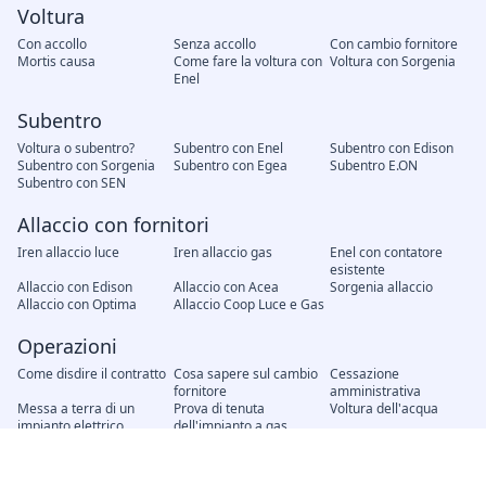
Voltura
Con accollo
Senza accollo
Con cambio fornitore
Mortis causa
Come fare la voltura con
Voltura con Sorgenia
Enel
Subentro
Voltura o subentro?
Subentro con Enel
Subentro con Edison
Subentro con Sorgenia
Subentro con Egea
Subentro E.ON
Subentro con SEN
Allaccio con fornitori
Iren allaccio luce
Iren allaccio gas
Enel con contatore
esistente
Allaccio con Edison
Allaccio con Acea
Sorgenia allaccio
Allaccio con Optima
Allaccio Coop Luce e Gas
Operazioni
Come disdire il contratto
Cosa sapere sul cambio
Cessazione
fornitore
amministrativa
Messa a terra di un
Prova di tenuta
Voltura dell'acqua
impianto elettrico
dell'impianto a gas
Modifica unilaterale del
Recesso del contratto
Attivazione nuovo
contratto, cosa fare?
contratto
Interruzione energia
Distacco del gas senza