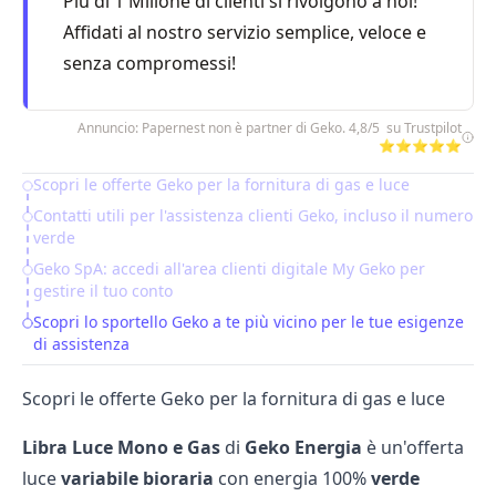
Più di 1 Milione di clienti si rivolgono a noi!
Affidati al nostro servizio semplice, veloce e
senza compromessi!
Annuncio: Papernest non è partner di Geko. 4,8/5 su Trustpilot
⭐⭐⭐⭐⭐
Scopri le offerte Geko per la fornitura di gas e luce
Table of Contents
Contatti utili per l'assistenza clienti Geko, incluso il numero
verde
Geko SpA: accedi all'area clienti digitale My Geko per
gestire il tuo conto
Scopri lo sportello Geko a te più vicino per le tue esigenze
di assistenza
Scopri le offerte Geko per la fornitura di gas e luce
Libra Luce Mono e Gas
di
Geko Energia
è un'offerta
luce
variabile bioraria
con energia 100%
verde