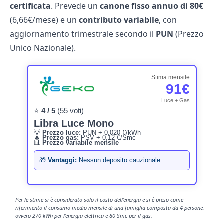
certificata
. Prevede un
canone fisso annuo di 80€
(6,66€/mese) e un
contributo variabile
, con
aggiornamento trimestrale secondo il
PUN
(Prezzo
Unico Nazionale).
Stima mensile
91€
Luce + Gas
⭐
4 / 5
(55 voti)
Libra Luce Mono
💡
Prezzo luce:
PUN + 0,020 €/kWh
🔥
Prezzo gas:
PSV + 0,12 €/Smc
📊
Prezzo variabile mensile
🎁
Vantaggi:
Nessun deposito cauzionale
Per le stime si è considerato solo il costo dell'energia e si è preso come
riferimento il consumo medio mensile di una famiglia composta da 4 persone,
ovvero 270 kWh per l'energia elettrica e 80 Smc per il gas.