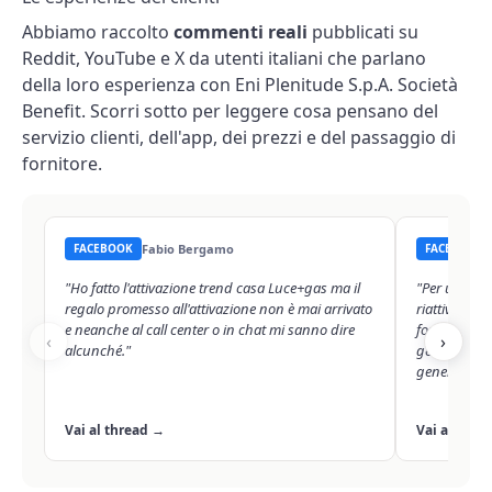
Abbiamo raccolto
commenti reali
pubblicati su
Reddit, YouTube e X da utenti italiani che parlano
della loro esperienza con Eni Plenitude S.p.A. Società
Benefit. Scorri sotto per leggere cosa pensano del
servizio clienti, dell'app, dei prezzi e del passaggio di
fornitore.
FACEBOOK
Fabio Bergamo
FACEBOOK
"Ho fatto l'attivazione trend casa Luce+gas ma il
"Per un ban
regalo promesso all'attivazione non è mai arrivato
riattivazion
e neanche al call center o in chat mi sanno dire
fornitura da
‹
›
alcunché."
gennaio). I
generare du
Vai al thread →
Vai al thre