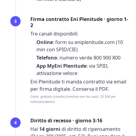
Firma contratto Eni Plenitude · giorno 1-
3
2
Tre canali disponibili:
Online
: form su eniplenitude.com (10
min con SPID/CIE)
Telefono
: numero verde 800 900 800
App MyEni Plenitude
: via SPID,
attivazione veloce
Eni Plenitude ti manda contratto via email
per firma digitale. Conserva il PDF.
Costo: gratuito (cambio fornitore non ha costi). 25-50€ per
voltura/subentro
Diritto di recesso · giorno 3-16
4
Hai
14 giorni
di diritto di ripensamento