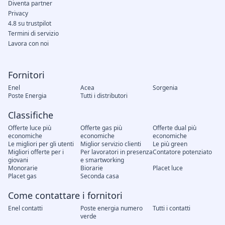
Diventa partner
Privacy
4.8 su trustpilot
Termini di servizio
Lavora con noi
Fornitori
Enel
Acea
Sorgenia
Poste Energia
Tutti i distributori
Classifiche
Offerte luce più
Offerte gas più
Offerte dual più
economiche
economiche
economiche
Le migliori per gli utenti
Miglior servizio clienti
Le più green
Migliori offerte per i
Per lavoratori in presenza
Contatore potenziato
giovani
e smartworking
Monorarie
Biorarie
Placet luce
Placet gas
Seconda casa
Come contattare i fornitori
Enel contatti
Poste energia numero
Tutti i contatti
verde