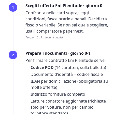
Scegli l'offerta Eni Plenitude · giorno 0
1
Confronta nelle card sopra, leggi
condizioni, fasce orarie e penali. Decidi tra
fisso o variabile. Se non sai quale scegliere,
usa il
comparatore
papernest.
Tempo: 10-15 minuti di analisi
Prepara i documenti · giorno 0-1
2
Per firmare contratto Eni Plenitude serve:
Codice POD
(14 caratteri, sulla
bolletta
)
Documento d'identità + codice fiscale
IBAN per domiciliazione (obbligatoria su
molte offerte)
Indirizzo fornitura completo
Letture contatore aggiornate (richieste
solo per
voltura
, non per cambio
fornitore standard)