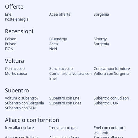
Offerte
Enel
Acea offerte
Sorgenia
Poste energia
Recensioni
Edison
Bluenergy
Sinergy
Pulsee
Acea
Sorgenia
E.ON
NeN
Voltura
Con accollo
Senza accollo
Con cambio fornitore
Mortis causa
Come fare la voltura con
Voltura con Sorgenia
Enel
Subentro
Voltura o subentro?
Subentro con Enel
Subentro con Edison
Subentro con Sorgenia
Subentro con Egea
Subentro E.ON
Subentro con SEN
Allaccio con fornitori
Iren allaccio luce
Iren allaccio gas
Enel con contatore
esistente
Allaccio con Edison
Allaccio con Acea
Sorgenia allaccio