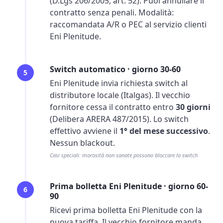
(D.Lgs 206/2005, art. 52). Puoi annullare il
contratto senza penali. Modalità:
raccomandata A/R o PEC al servizio clienti
Eni Plenitude.
Switch automatico · giorno 30-60
5
Eni Plenitude invia richiesta switch al
distributore locale (Italgas). Il vecchio
fornitore cessa il contratto entro
30 giorni
(Delibera ARERA 487/2015). Lo switch
effettivo avviene il
1° del mese successivo
.
Nessun blackout.
Casi speciali: morosità non sanate possono bloccare lo switch
Prima bolletta Eni Plenitude · giorno 60-
6
90
Ricevi prima bolletta Eni Plenitude con la
nuova tariffa. Il vecchio fornitore manda