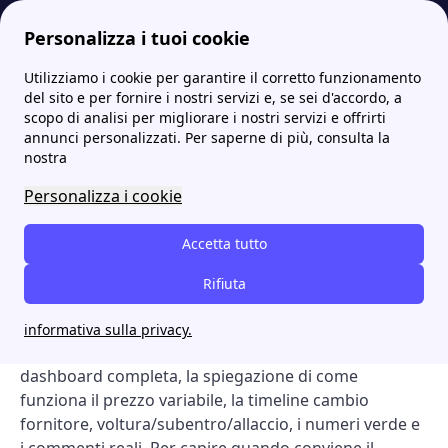
Personalizza i tuoi cookie
Utilizziamo i cookie per garantire il corretto funzionamento
Papernest.it
Le offerte luce e gas di Eni Plenitude: quale scegliere?
Offerte Eni Plenitude a prezzo variabile di agosto 2026
More
del sito e per fornire i nostri servizi e, se sei d'accordo, a
scopo di analisi per migliorare i nostri servizi e offrirti
Offerte Eni Plenitude a
annunci personalizzati. Per saperne di più, consulta la
nostra
prezzo variabile di agosto
Personalizza i cookie
2026
Accetta tutto
Su questa pagina trovi tutte le offerte di
Eni Plenitude
a prezzo variabile (luce + gas) attive sul mercato
Rifiuta
libero, confrontate offerta per offerta con prezzo,
durata, codice ARERA e link al sito ufficiale del
informativa sulla privacy.
fornitore. Sotto trovi i due top pick del mese, la
dashboard completa, la spiegazione di come
funziona il prezzo variabile, la timeline cambio
fornitore, voltura/subentro/allaccio, i numeri verde e