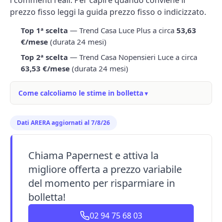
i commenti reali. Per capire quando conviene il
prezzo fisso leggi la guida
prezzo fisso o indicizzato
.
Top 1ª scelta
— Trend Casa Luce Plus a circa
53,63
€/mese
(durata 24 mesi)
Top 2ª scelta
— Trend Casa Nopensieri Luce a circa
63,53 €/mese
(durata 24 mesi)
Come calcoliamo le stime in bolletta
Dati ARERA aggiornati al 7/8/26
Chiama Papernest e attiva la
migliore offerta a prezzo variabile
del momento per risparmiare in
bolletta!
02 94 75 68 03