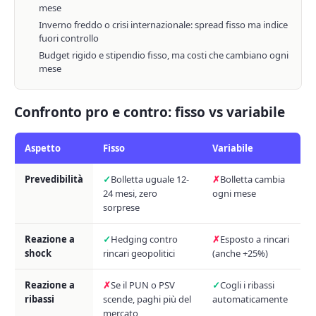
mese
Inverno freddo o crisi internazionale: spread fisso ma indice
fuori controllo
Budget rigido e stipendio fisso, ma costi che cambiano ogni
mese
Confronto pro e contro: fisso vs variabile
Aspetto
Fisso
Variabile
Prevedibilità
Bolletta uguale 12-
Bolletta cambia
24 mesi, zero
ogni mese
sorprese
Reazione a
Hedging contro
Esposto a rincari
shock
rincari geopolitici
(anche +25%)
Reazione a
Se il PUN o PSV
Cogli i ribassi
ribassi
scende, paghi più del
automaticamente
mercato