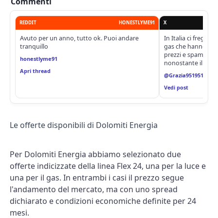
Commenti
REDDIT
HONESTLYME91
X
Avuto per un anno, tutto ok. Puoi andare
In Italia ci fregano
tranquillo
gas che hanno aum
prezzi e spammano g
honestlyme91
nonostante il divie
Apri thread
@Grazia95195167
Vedi post
Le offerte disponibili di Dolomiti Energia
Per Dolomiti Energia abbiamo selezionato due
offerte indicizzate della linea Flex 24, una per la luce e
una per il gas. In entrambi i casi il prezzo segue
l'andamento del mercato, ma con uno spread
dichiarato e condizioni economiche definite per 24
mesi.