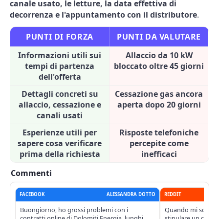
canale usato, le letture, la data effettiva di
decorrenza e l'appuntamento con il distributore
.
PUNTI DI FORZA
PUNTI DA VALUTARE
Informazioni utili sui
Allaccio da 10 kW
tempi di partenza
bloccato oltre 45 giorni
dell'offerta
Dettagli concreti su
Cessazione gas ancora
allaccio, cessazione e
aperta dopo 20 giorni
canali usati
Esperienze utili per
Risposte telefoniche
sapere cosa verificare
percepite come
prima della richiesta
inefficaci
Commenti
FACEBOOK
ALESSANDRA DOTTO
REDDIT
Buongiorno, ho grossi problemi con i
Quando mi sono tr
contratti online di Dolomiti Energia, lunghi
stipulare un contr