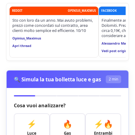
REDDIT
OPINIUS_MAXIMUS
FACEBOOK
Sto con loro da un anno. Mai avuto problemi,
Finalmente arrivata
prezzi come concordati sul contratto, area
Dolomiti. Prezzo m
clienti molto semplice ed efficiente. 10/10
circa 0,19€, che di
considerare anche 
Opinius_Maximus
Alessandro Maresca
Apri thread
Vedi post originale
🔍 Simula la tua bolletta luce e gas
2 min
Cosa vuoi analizzare?
⚡
🔥
⚡🔥
Luce
Gas
Entrambi