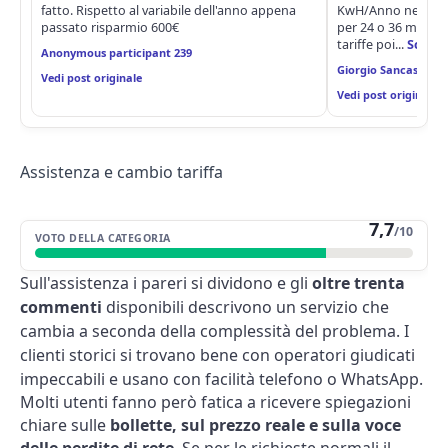
fatto. Rispetto al variabile dell'anno appena
KwH/Anno nelle sue
passato risparmio 600€
per 24 o 36 mesi) 
tariffe poi...
Scopri
Anonymous participant 239
Giorgio Sancassan
Vedi post originale
Vedi post originale
Assistenza e cambio tariffa
7,7
/10
VOTO DELLA CATEGORIA
Sull'assistenza i pareri si dividono e gli
oltre trenta
commenti
disponibili descrivono un servizio che
cambia a seconda della complessità del problema. I
clienti storici si trovano bene con operatori giudicati
impeccabili e usano con facilità telefono o WhatsApp.
Molti utenti fanno però fatica a ricevere spiegazioni
chiare sulle
bollette, sul prezzo reale e sulla voce