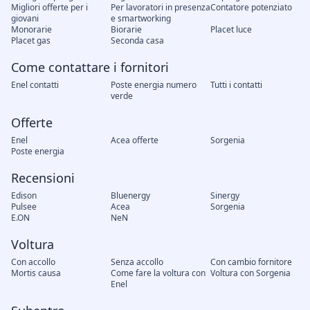
Migliori offerte per i
Per lavoratori in presenza
Contatore potenziato
giovani
e smartworking
Monorarie
Biorarie
Placet luce
Placet gas
Seconda casa
Come contattare i fornitori
Enel contatti
Poste energia numero
Tutti i contatti
verde
Offerte
Enel
Acea offerte
Sorgenia
Poste energia
Recensioni
Edison
Bluenergy
Sinergy
Pulsee
Acea
Sorgenia
E.ON
NeN
Voltura
Con accollo
Senza accollo
Con cambio fornitore
Mortis causa
Come fare la voltura con
Voltura con Sorgenia
Enel