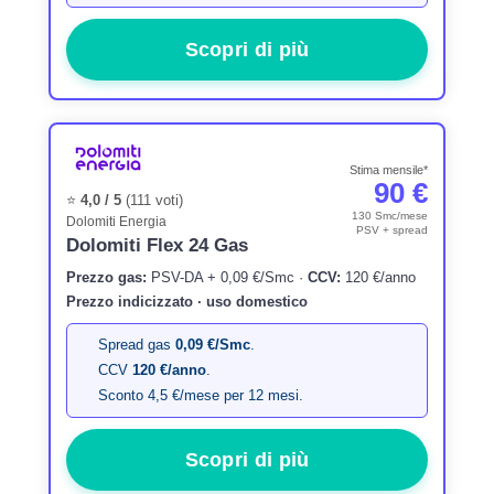
Scopri di più
Stima mensile*
90 €
⭐
4,0 / 5
(111 voti)
130 Smc/mese
Dolomiti Energia
PSV + spread
Dolomiti Flex 24 Gas
Prezzo gas:
PSV-DA + 0,09 €/Smc ·
CCV:
120 €/anno
Prezzo indicizzato · uso domestico
Spread gas
0,09 €/Smc
.
CCV
120 €/anno
.
Sconto 4,5 €/mese per 12 mesi.
Scopri di più