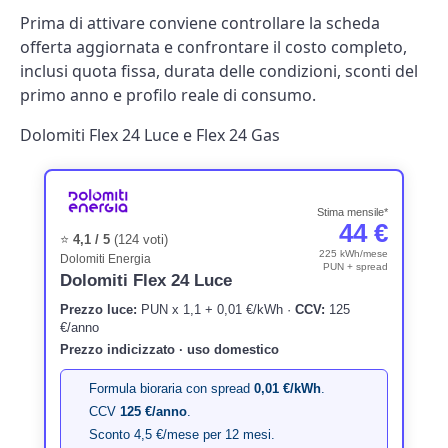
Prima di attivare conviene controllare la scheda
offerta aggiornata e confrontare il costo completo,
inclusi quota fissa, durata delle condizioni, sconti del
primo anno e profilo reale di consumo.
Dolomiti Flex 24 Luce e Flex 24 Gas
Stima mensile*
44 €
⭐
4,1 / 5
(124 voti)
225 kWh/mese
Dolomiti Energia
PUN + spread
Dolomiti Flex 24 Luce
Prezzo luce:
PUN x 1,1 + 0,01 €/kWh ·
CCV:
125
€/anno
Prezzo indicizzato · uso domestico
Formula bioraria con spread
0,01 €/kWh
.
CCV
125 €/anno
.
Sconto 4,5 €/mese per 12 mesi.