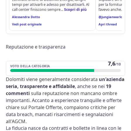
tempi per attivarli e adesso per disattivarli. Al
per la fornitura del
call center finiscono sempre...
Scopri di più
l’avevo anche...
Sco
Alessandra Dotto
@jungianwarlock
Vedi post originale
Apri thread
Reputazione e trasparenza
7,6
/10
VOTO DELLA CATEGORIA
Dolomiti viene generalmente considerata
un'azienda
seria, trasparente e affidabile
, anche se nei
19
commenti
sulla reputazione non mancano ombre
importanti. Accanto a esperienze tranquille e offerte
chiare sul Portale Offerte, compaiono critiche per
data breach, mancati risarcimenti e segnalazioni
all'AGCM.
La fiducia nasce da contratti e bollette in linea con le