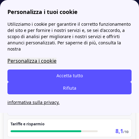
Personalizza i tuoi cookie
Utilizziamo i cookie per garantire il corretto funzionamento
Papernest.it
Dolomiti Energia
Dolomiti Energia secondo l'analisi dei commenti Facebook, X e Reddit
More
del sito e per fornire i nostri servizi e, se sei d'accordo, a
scopo di analisi per migliorare i nostri servizi e offrirti
Dolomiti Energia secondo
annunci personalizzati. Per saperne di più, consulta la
nostra
l'analisi dei commenti
Personalizza i cookie
Facebook, X e Reddit
Accetta tutto
Dolomiti
Rifiuta
VOTO COMPLESSIVO
7,7
Energia
/10
#2
informativa sulla privacy.
di 17 fornitori
106 commenti analizzati
nel confronto
Tariffe e risparmio
8,1
/10