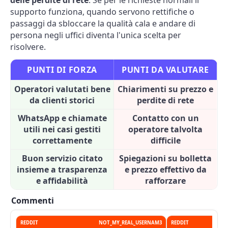
delle perdite di rete
. Se per le richieste normali il
supporto funziona, quando servono rettifiche o
passaggi da sbloccare la qualità cala e andare di
persona negli uffici diventa l'unica scelta per
risolvere.
PUNTI DI FORZA
PUNTI DA VALUTARE
Operatori valutati bene
Chiarimenti su prezzo e
da clienti storici
perdite di rete
WhatsApp e chiamate
Contatto con un
utili nei casi gestiti
operatore talvolta
correttamente
difficile
Buon servizio citato
Spiegazioni su bolletta
insieme a trasparenza
e prezzo effettivo da
e affidabilità
rafforzare
Commenti
REDDIT
NOT_MY_REAL_USERNAM3
REDDIT