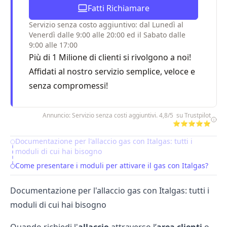
Fatti Richiamare
Servizio senza costo aggiuntivo: dal Lunedì al
Venerdì dalle 9:00 alle 20:00 ed il Sabato dalle
9:00 alle 17:00
Più di 1 Milione di clienti si rivolgono a noi!
Affidati al nostro servizio semplice, veloce e
senza compromessi!
Annuncio: Servizio senza costi aggiuntivi. 4,8/5 su Trustpilot
⭐⭐⭐⭐⭐
Documentazione per l'allaccio gas con Italgas: tutti i
Table of Contents
moduli di cui hai bisogno
Come presentare i moduli per attivare il gas con Italgas?
Documentazione per l'allaccio gas con Italgas: tutti i
moduli di cui hai bisogno