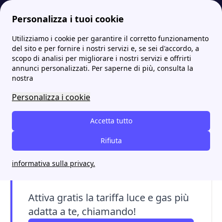
Personalizza i tuoi cookie
Utilizziamo i cookie per garantire il corretto funzionamento
Papernest.it
Italgas
Italgas modulistica: documenti e moduli per l'allaccio
More
del sito e per fornire i nostri servizi e, se sei d'accordo, a
scopo di analisi per migliorare i nostri servizi e offrirti
Italgas modulistica:
annunci personalizzati. Per saperne di più, consulta la
nostra
documenti e moduli per
Personalizza i cookie
l'allaccio
Accetta tutto
La modulistica necessaria per richiedere
l'allaccio a Italgas, ossia i documenti H/40 e
Rifiuta
I/14, è resa disponibile dal fornitore sul sito
informativa sulla privacy.
ufficiale.
Attiva gratis la tariffa luce e gas più
adatta a te, chiamando!