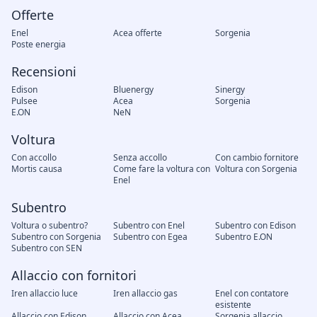
Offerte
Enel
Acea offerte
Sorgenia
Poste energia
Recensioni
Edison
Bluenergy
Sinergy
Pulsee
Acea
Sorgenia
E.ON
NeN
Voltura
Con accollo
Senza accollo
Con cambio fornitore
Mortis causa
Come fare la voltura con
Voltura con Sorgenia
Enel
Subentro
Voltura o subentro?
Subentro con Enel
Subentro con Edison
Subentro con Sorgenia
Subentro con Egea
Subentro E.ON
Subentro con SEN
Allaccio con fornitori
Iren allaccio luce
Iren allaccio gas
Enel con contatore
esistente
Allaccio con Edison
Allaccio con Acea
Sorgenia allaccio