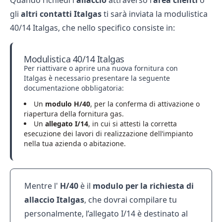
Quando richiedi l'
allaccio
attraverso l’
area clienti
o
gli
altri
contatti Italgas
ti sarà inviata la modulistica
40/14 Italgas, che nello specifico consiste in:
Modulistica 40/14 Italgas
Per riattivare o aprire una nuova fornitura con
Italgas è necessario presentare la seguente
documentazione obbligatoria:
Un
modulo H/40
, per la conferma di attivazione o
riapertura della fornitura gas.
Un
allegato I/14
, in cui si attesti la corretta
esecuzione dei lavori di realizzazione dell’impianto
nella tua azienda o abitazione.
Mentre l'
H/40
è il
modulo per la richiesta di
allaccio Italgas
, che dovrai compilare tu
personalmente, l’allegato I/14 è destinato al