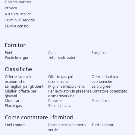
Diventa partner
Privacy
4.8 su trustpilot
Termini di servizio
Lavora con noi
Fornitori
Enel
Acea
Sorgenia
Poste Energia
Tutti i distributori
Classifiche
Offerte luce più
Offerte gas più
Offerte dual più
economiche
economiche
economiche
Le migliori per gli utenti
Miglior servizio clienti
Le più green
Migliori offerte per i
Per lavoratori in presenza
Contatore potenziato
giovani
e smartworking
Monorarie
Biorarie
Placet luce
Placet gas
Seconda casa
Come contattare i fornitori
Enel contatti
Poste energia numero
Tutti i contatti
verde