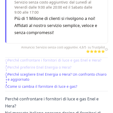
Servizio senza costo aggiuntivo: dal Lunedì al
Venerdì dalle 9:00 alle 20:00 ed il Sabato dalle
9:00 alle 17:00
Più di 1 Milione di clienti si rivolgono a noi!
Affidati al nostro servizio semplice, veloce e
senza compromessi!
Annuncio: Servizio senza costi aggiuntivi. 4,8/5 su Trustpilot
⭐⭐⭐⭐⭐
Perché confrontare i fornitori di luce e gas Enel e Hera?
Table of Contents
Perché preferire Enel Energia o Hera?
Perché scegliere Enel Energia o Hera? Un confronto chiaro
e aggiornato
Come si cambia il fornitore di luce e gas?
Perché confrontare i fornitori di luce e gas Enel e
Hera?