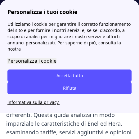
Personalizza i tuoi cookie
Utilizziamo i cookie per garantire il corretto funzionamento
Papernest.it
Compara
Un confronto tra le offerte di Enel Energia e Hera e le loro caratteristiche
More
del sito e per fornire i nostri servizi e, se sei d'accordo, a
scopo di analisi per migliorare i nostri servizi e offrirti
Un confronto tra le offerte
annunci personalizzati. Per saperne di più, consulta la
nostra
di Enel Energia e Hera e le
Personalizza i cookie
loro caratteristiche
Accetta tutto
Enel ed Hera sono due dei principali fornitori di
luce e gas presenti nel mercato italiano e,
Rifiuta
come molti altri operatori, offrono servizi,
informativa sulla privacy.
strumenti digitali e modalità di gestione
differenti. Questa guida analizza in modo
imparziale le caratteristiche di Enel ed Hera,
esaminando tariffe, servizi aggiuntivi e opinioni