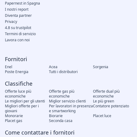
Papernest in Spagna
I nostri report
Diventa partner
Privacy
4.8 su trustpilot
Termini di servizio
Lavora con noi
Fornitori
Enel
Acea
Sorgenia
Poste Energia
Tutti i distributori
Classifiche
Offerte luce più
Offerte gas più
Offerte dual più
economiche
economiche
economiche
Le migliori per gli utenti
Miglior servizio clienti
Le più green
Migliori offerte per i
Per lavoratori in presenza
Contatore potenziato
giovani
e smartworking
Monorarie
Biorarie
Placet luce
Placet gas
Seconda casa
Come contattare i fornitori