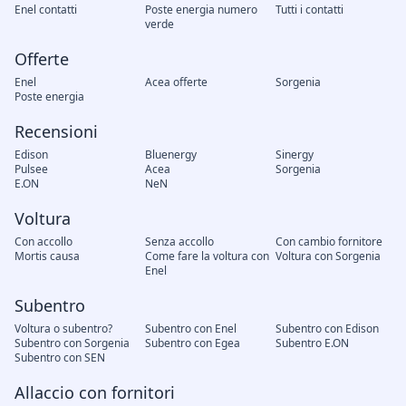
Enel contatti
Poste energia numero
Tutti i contatti
verde
Offerte
Enel
Acea offerte
Sorgenia
Poste energia
Recensioni
Edison
Bluenergy
Sinergy
Pulsee
Acea
Sorgenia
E.ON
NeN
Voltura
Con accollo
Senza accollo
Con cambio fornitore
Mortis causa
Come fare la voltura con
Voltura con Sorgenia
Enel
Subentro
Voltura o subentro?
Subentro con Enel
Subentro con Edison
Subentro con Sorgenia
Subentro con Egea
Subentro E.ON
Subentro con SEN
Allaccio con fornitori